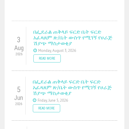
በፌደራል ጠቅላይ ፍርድ ቤት ፍርድ
አፈጻጸም ጽ/ቤት ውስጥ የሚገኝ የሀራጅ
3
ሽያጭ ማስታወቂያ
Aug
Monday, August 3, 2026
2026
READ MORE
በፌደራል ጠቅላይ ፍርድ ቤት ፍርድ
አፈጻጸም ጽ/ቤት ውስጥ የሚገኝ የሀራጅ
5
ሽያጭ ማስታወቂያ
Jun
Friday, June 5, 2026
2026
READ MORE