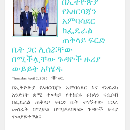
በኢትዮጵያ
የአዘርባጃን
አምባሳደር
ከፌዴራል
ጠቅላይ ፍርድ
ቤት ጋር ሊሰሯቸው
በሚችሏቸው ጉዳዮች ዙሪያ
ውይይት አካሄዱ
Thursday, April 2, 2026
601
በኢትዮጵያ የአዘርባጃን አምባሳደር እና የአፍሪካ
አንድነት ቋሚ ተወካይ የተከበሩ ሩስላን ናሲቦቭ
በፌደራል ጠቅላይ ፍርድ ቤት ተገኝተው በጋራ
መስራት በሚቻል በሚቻልባቸው ጉዳዮች ዙሪያ
ተወያይተዋል፡፡