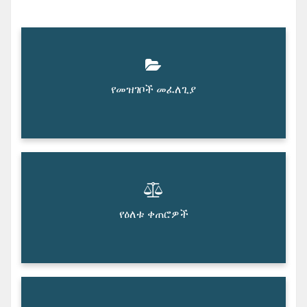
የመዝገቦች መፈለጊያ
የዕለቱ ቀጠሮዎች