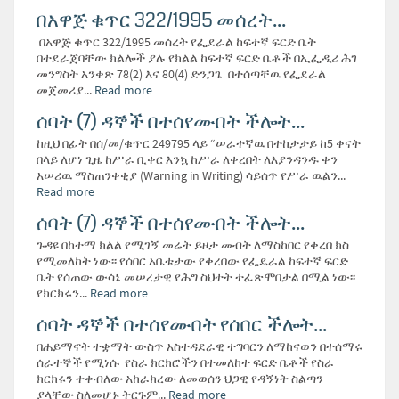
በአዋጅ ቁጥር 322/1995 መሰረት...
በአዋጅ ቁጥር 322/1995 መሰረት የፌደራል ከፍተኛ ፍርድ ቤት
በተደራጀባቸው ክልሎች ያሉ የክልል ከፍተኛ ፍርድ ቤቶች በኢፌዲሪ ሕገ
መንግስት አንቀጽ 78(2) እና 80(4) ድንጋጌ በተሰጣቸዉ የፌደራል
መጀመሪያ...
Read more
ሰባት (7) ዳኞች በተሰየሙበት ችሎት...
ከዚህ በፊት በሰ/መ/ቁጥር 249795 ላይ “ሠራተኛዉ በተከታታይ ከ5 ቀናት
በላይ ለሆነ ጊዜ ከሥራ ቢቀር እንኳ ከሥራ ለቀረበት ለእያንዳንዱ ቀን
አሠሪዉ ማስጠንቀቂያ (Warning in Writing) ሳይሰጥ የሥራ ዉልን...
Read more
ሰባት (7) ዳኞች በተሰየሙበት ችሎት...
ጉዳዩ በከተማ ክልል የሚገኝ መሬት ይዞታ መብት ለማስከበር የቀረበ ክስ
የሚመለከት ነው፡፡ የሰበር አቤቱታው የቀረበው የፌዴራል ከፍተኛ ፍርድ
ቤት የሰጠው ውሳኔ መሠረታዊ የሕግ ስህተት ተፈጽሞበታል በሚል ነው፡፡
የክርክሩን...
Read more
ሰባት ዳኞች በተሰየሙበት የሰበር ችሎት...
በሐይማኖት ተቋማት ውስጥ አስተዳደራዊ ተግባርን ለማከናወን በተሰማሩ
ሰራተኞች የሚነሱ የስራ ክርክሮችን በተመለከተ ፍርድ ቤቶች የስራ
ክርክሩን ተቀብለው አከራክረው ለመወሰን ህጋዊ የዳኝነት ስልጣን
ያላቸው ስለመሆኑ ትርጉም...
Read more