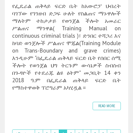
የፌዴራል ጠቅላይ ፍርድ ቤት ከአውሮፓ ህብረት
ባገኘው የገንዘብ ድጋፍ ሁለት የስልጠና ማኑዋሎች
ማለትም ተከታታይ የወንጀል ችሎት አመራር
ሥልጠና ማንዋል( Training Manual on
continuous criminal trials )፣ ድንበር ተሻጋሪ እና
ከባድ ወንጀሎች ሥልጠና ሞጁል(Training Module
on Trans-Boundary and grave crimes)
እንዲሁም "በፌዴራል ጠቅላይ ፍርድ ቤት የሰበር ሰሚ
ችሎት የወንጀል ህግ ትርጉም ውሳኔዎች ስብስብ
በጉዳዮች የተደራጁ ልዩ ዕትም" መጋቢት 14 ቀን
2018 ዓ.ም በፌዴራል ጠቅላይ ፍርድ ቤት
የማስተዋወቅ ፕሮግራም አካሂዷል ፡፡
READ MORE