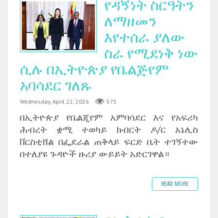
የዳኝነት ስርዓትን
ለማዘመን
እየተሰራ ያለው
ስራ የሚደነቅ ነው
ሲሉ በኢትዮጵያ የቤልጅየም
አባሳደር ገለጹ
Wednesday, April 22, 2026
575
በኢትዮጵያ የቤልጂየም አምባሳደር እና የአፍሪካ
ሕብረት ቋሚ ተወካይ ክብርት ዶ/ር አኔሊስ
ቨርስቲሸል በፌደራል ጠቅላይ ፍርድ ቤት ተገኝተው
በተለያዩ ጉዳዮች ዙሪያ ውይይት አድርገዋል።
READ MORE