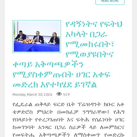
READ MORE
የዳኝነትና የፍትህ
አካላት በጋራ
የሚመክሩበት፣
የሚወያዩበትና
ቀጣይ አቅጣጫዎችን
የሚያስቀምጡበት ሀገር አቀፍ
መድረክ እየተካሄደ ይገኛል
Monday, March 30, 2026
529
የፌዴራል ጠቅላይ ፍርድ ቤት ፕሬዝዳንት ክቡር አቶ
ቴዎድሮስ ምህረት በመክፈቻ ንግግራቸው፤ የሕግ
የበላይነት የተረጋገጠባት እና ፍትሕ የሰፈነባት ሀገር
ከመገንባት አንጻር በጋራ ስራዎች ላይ ለመምከርና
የመፍትሔ አቅጣጫዎችን ለማስቀመጥ የመድረኩ