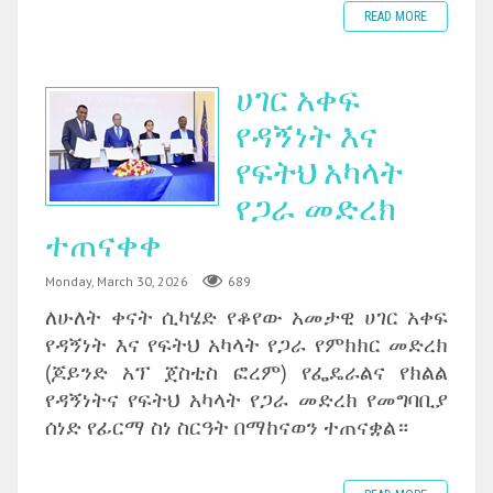
READ MORE
ሀገር አቀፍ
የዳኝነት እና
የፍትህ አካላት
የጋራ መድረክ
ተጠናቀቀ
Monday, March 30, 2026
689
ለሁለት ቀናት ሲካሄድ የቆየው አመታዊ ሀገር አቀፍ
የዳኝነት እና የፍትህ አካላት የጋራ የምክክር መድረክ
(ጆይንድ አፕ ጀስቲስ ፎረም) የፌዴራልና የክልል
የዳኝነትና የፍትህ አካላት የጋራ መድረክ የመግባቢያ
ሰነድ የፊርማ ስነ ስርዓት በማከናወን ተጠናቋል።