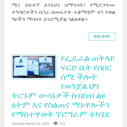
ሚና ከፍተኛ እንደሆነ በማንሳት፤ የሚያጋጥሙ
ተግዳሮቶችን በጋራ በመፍታት ተቋማዊም ሆነ የወል
ግቦችን ማሳካት እንደሚቻል ገልጸዋል።
READ MORE
የፌዴራል ጠቅላይ
ፍርድ ቤት የሰበር
ሰሚ ችሎት
የወንጀል ህግ
ትርጉም ውሳኔዎች ስብስብ ልዩ
ዕትም እና የስልጠና ማኑዋሎችን
የማስተዋወቅ ፕሮግራም ተካሄደ
Tuesday, March 24, 2026
715