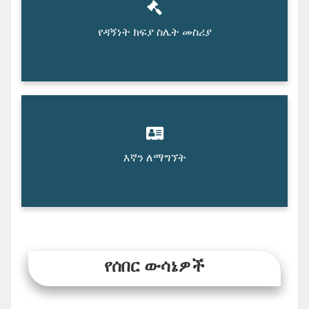
የዳኝነት ክፍያ ስሌት መስሪያ
እኛን ለማግኘት
የሰበር ውሳኔዎች