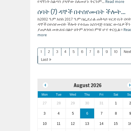
የዳኝነት ስልጣን ያላቸው ስለመሆኑ ትርጉም...
Read more
ሰባት (7) ዳኞች በተሰየሙበት ችሎት...
ከ2002 ዓ.ም እስከ 2017 ዓ.ም በፌደራል ጠቅላይ ፍርድ ቤት ሰባት 
ዳኞች በተሰየሙበት ችሎት የተሰጡ አስገዳጅ የሰበር ውሳኔዎችን
ያጠቃለለ መጽሐፍ በልዮ ዕትም ለንባብ ምቹ ሆኖ ቀርቧል።
Rea
more
1
2
3
4
5
6
7
8
9
10
Nex
Last
August 2026
Mon
Tue
Wed
Thu
Fri
Sat
Su
27
28
29
30
31
1
3
4
5
6
7
8
10
11
12
13
14
15
1