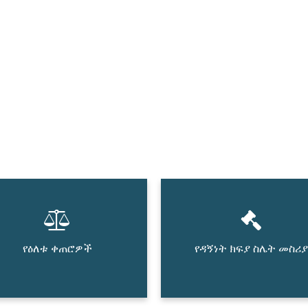
የዕለቱ ቀጠሮዎች
የዳኝነት ክፍያ ስሌት መስሪያ