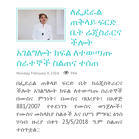
ለፌደራል
ጠቅላይ ፍርድ
ቤት ሬጂስራርና
ችሎት
አገልግሎት ክፍል ለተውጣጡ
ሰራተኞች ስልጠና ተሰጠ
Monday, February 9, 2026
994
በፌደራል ጠቅላይ ፍርድ ቤት ከሬጂስትራርና
ችሎት አገልግሎት ክፍል ለተውጣጡ ሰራተኞች
በሙስና ምንነት፣ በሙስና ባህሪያት፣ በአዋጅ
881/2007 የተደነገጉ የሙስና ወንጀሎች፣
የሙስና መከላከያ ስልቶች እና በሥነ ምግባር ፅንሰ
ሃሳብ ዙሪያ በቀን 23/5/2018 ዓ.ም ስልጠና
ተሰጥቷል::