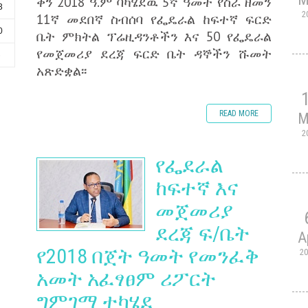
ቀን 2018 ዓ.ም ባካሄደዉ 5ኛ ዓመት የስራ ዘመን
3
2
11ኛ መደበኛ ስብሰባ የፌዴራል ከፍተኛ ፍርድ
0
ቤት ምክትል ፕሬዚዳንቶችን እና 50 የፌዴራል
የመጀመሪያ ደረጃ ፍርድ ቤት ዳኞችን ሹመት
6
አጽድቋል፡፡
READ MORE
M
2
የፌደራል
ከፍተኛ እና
መጀመሪያ
ደረጃ ፍ/ቤት
A
የ2018 በጀት ዓመት የመንፈቅ
2
አመት አፈፃፀም ሪፖርት
ግምገማ ተካሄደ