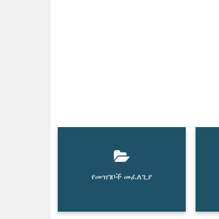
የመዝገቦች መፈለጊያ