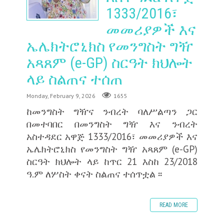
1333/2016፣
መመሪያዎች እና
ኤሌክትሮኒክስ የመንግስት ግዥ
አጻጸም (e-GP) ስርዓት ክህሎት
ላይ ስልጠና ተሰጠ
Monday, February 9, 2026
1655
ከመንግስት ግዥና ንብረት ባለሥልጣን ጋር
በመተባበር በመንግስት ግዥ እና ንብረት
አስተዳደር አዋጅ 1333/2016፣ መመሪያዎች እና
ኤሌክትሮኒክስ የመንግስት ግዥ አጻጸም (e-GP)
ስርዓት ክህሎት ላይ ከጥር 21 እስከ 23/2018
ዓ.ም ለሦስት ቀናት ስልጠና ተሰጥቷል ፡፡
READ MORE