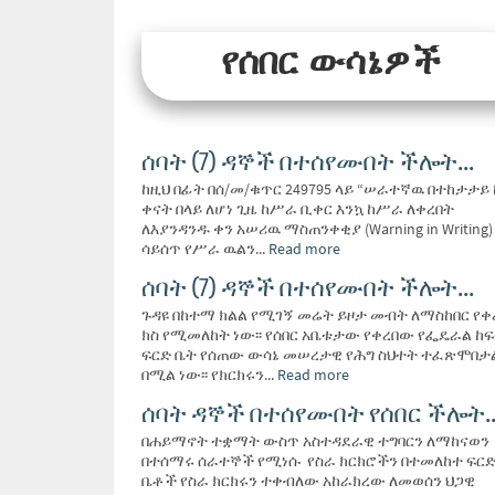
የሰበር ውሳኔዎች
ሰባት (7) ዳኞች በተሰየሙበት ችሎት...
ከዚህ በፊት በሰ/መ/ቁጥር 249795 ላይ “ሠራተኛዉ በተከታታይ 
ቀናት በላይ ለሆነ ጊዜ ከሥራ ቢቀር እንኳ ከሥራ ለቀረበት
ለእያንዳንዱ ቀን አሠሪዉ ማስጠንቀቂያ (Warning in Writing)
ሳይሰጥ የሥራ ዉልን...
Read more
ሰባት (7) ዳኞች በተሰየሙበት ችሎት...
ጉዳዩ በከተማ ክልል የሚገኝ መሬት ይዞታ መብት ለማስከበር የቀ
ክስ የሚመለከት ነው፡፡ የሰበር አቤቱታው የቀረበው የፌዴራል ከ
ፍርድ ቤት የሰጠው ውሳኔ መሠረታዊ የሕግ ስህተት ተፈጽሞበታ
በሚል ነው፡፡ የክርክሩን...
Read more
ሰባት ዳኞች በተሰየሙበት የሰበር ችሎት..
በሐይማኖት ተቋማት ውስጥ አስተዳደራዊ ተግባርን ለማከናወን
በተሰማሩ ሰራተኞች የሚነሱ የስራ ክርክሮችን በተመለከተ ፍር
ቤቶች የስራ ክርክሩን ተቀብለው አከራክረው ለመወሰን ህጋዊ