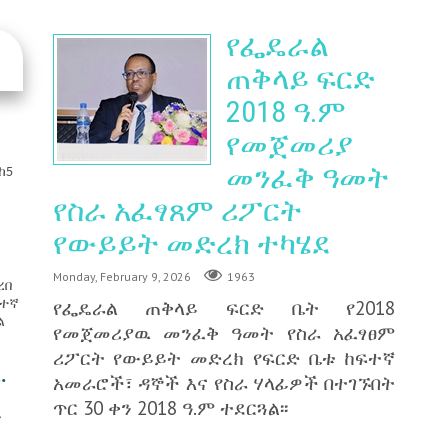
የፌዴራል
ጠቅላይ ፍርድ
2018 ዓ.ም
የመጀመሪያ
መንፈቅ ዓመት
ከ5
የስራ አፈፃጸም ሪፖርት
የውይይት መድረክ ተካሄደ
Monday, February 9, 2026
1963
ረበ
ፍተኛ
የፌዴራል ጠቅላይ ፍርድ ቤት የ2018
ል
የመጀመሪያዉ መንፈቅ ዓመት የስራ አፈፃፀም
ሪፖርት የውይይት መድረክ የፍርድ ቤቱ ከፍተኛ
.
አመራሮች፣ ዳኞች እና የስራ ሃላፊዎች በተገኙበት
ጥር 30 ቀን 2018 ዓ.ም ተደርጓል፡፡
ድ