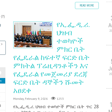
READ MORE
(7)
የኢ.ፌ.ዲ.ሪ.
A
d
ህዝብ
2
ተወካዮች
t
ምክር ቤት
የፌዴራል ከፍተኛ ፍርድ ቤት
ምክትል ፕሬዚዳንቶችን እና
J
የፌዴራል የመጀመሪያ ደረጃ
2
ፍርድ ቤት ዳኞችን ሹመት
n
አፀደቀ
2
9
Monday, February 9, 2026
1253
የኢ.ፌ.ዲ.ሪ. ህዝብ ተወካዮች ምክር ቤት ጥር 28
6
M