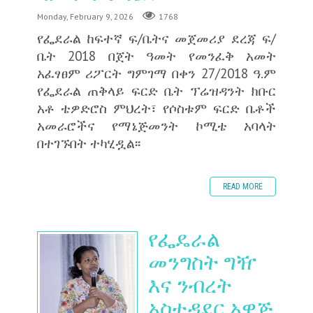
Monday, February 9, 2026
1768
የፌደራል ከፍተኛ ፍ/ቤትና መጀመሪያ ደረጃ ፍ/
ቤት 2018 በጀት ዓመት የመንፈቅ አመት
አፈፃፀም ሪፖርት ግምገማ በቀን 27/2018 ዓ.ም
የፌደራል ጠቅላይ ፍርድ ቤት ፕሬዝዳንት ክቡር
አቶ ቴዎድሮስ ምህረት፣ የሶስቱም ፍርድ ቤቶች
አመራሮችና የማኔጅመንት ኮሚቴ አባላት
በተገኙበት ተካሂዷል፡፡
READ MORE
የፌዴራል
መንግስት ግዥ
እና ንብረት
አስተዳደር አዋጅ