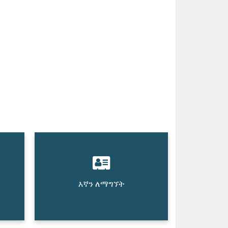
እኛን ለማግኘት