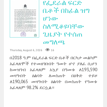
የፌደራል ፍርድ
ቤቶች በከፊል ዝግ
ሆነው
ስለሚቆዩባቸው
ጊዜያት የተሰጠ
መግለጫ
Thursday, August 6, 2026
16
በ2018 ዓ.ም በፌደራል ፍርድ ቤቶች በርካታ መልካም
አፈጻጸሞች የተመዘገቡበት ዓመት ሆኖ ያለፈ ሲሆን
ከመዝገብ አፈጻጸም አኳያ በዓመቱ ለ193,590
መዛግብት ዕልባት ለመስጠት በዕቅድ ተይዞ
ለ190,065 መዛግብት ዕልባት በመስጠት የዓመቱ
አፈጻጸም 98.2% ደርሷል።