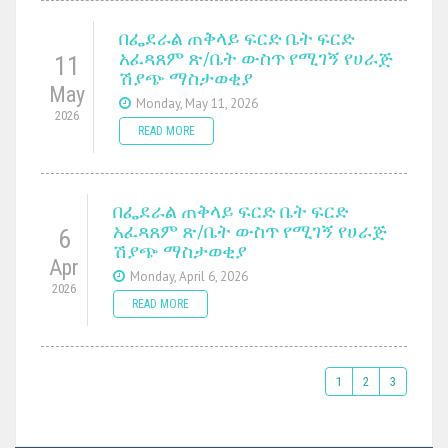
በፌደራል ጠቅላይ ፍርድ ቤት ፍርድ
አፈጻጸም ጽ/ቤት ውስጥ የሚገኝ የሀራጅ
11
ሽያጭ ማስታወቂያ
May
Monday, May 11, 2026
2026
READ MORE
በፌደራል ጠቅላይ ፍርድ ቤት ፍርድ
አፈጻጸም ጽ/ቤት ውስጥ የሚገኝ የሀራጅ
6
ሽያጭ ማስታወቂያ
Apr
Monday, April 6, 2026
2026
READ MORE
1
2
3