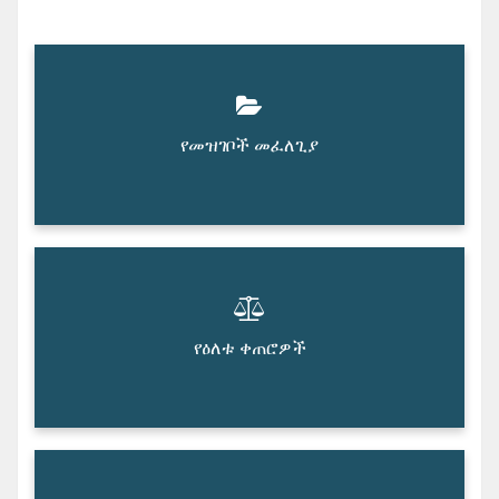
የመዝገቦች መፈለጊያ
የዕለቱ ቀጠሮዎች