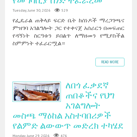
የመግባቢያ ሰነድ ተፈራረመ
Tuesday, June 30, 2026
529
‎የፌዴራል ጠቅላይ ፍርድ ቤት ከሰነዶች ማረጋገጫና
ምዝገባ አገልግሎት ጋር የተቀናጀ አሰራርን በመፍጠር
የዳኝነት ስርዓቱን ይበልጥ ለማዘመን የሚያስችል
ስምምነት ተፈራርሟል።
READ MORE
ለበጎ ፈቃደኛ
ጠበቆችና የህግ
አገልግሎት
መስጫ ማዕከል አስተባበሪዎች
የልምድ ልውውጥ መድረክ ተካሄደ
Monday, June 29, 2026
476