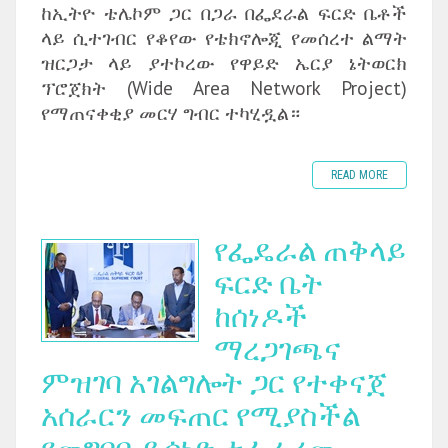
ከኢትዮ ቴሌኮም ጋር በጋራ በፌደራል ፍርድ ቤቶች
ላይ ሲተገብር የቆየው የቴክኖሎጂ የመሰረተ ልማት
ዝርጋታ ላይ ያተኮረው የዋይድ ኤርያ ኔትወርክ
ፕሮጀክት (Wide Area Network Project)
የማጠናቀቂያ መርሃ ግብር ተካሂዷል።
READ MORE
የፌዴራል ጠቅላይ
ፍርድ ቤት
ከሰነዶች
ማረጋገጫና
ምዝገባ አገልግሎት ጋር የተቀናጀ
አሰራርን መፍጠር የሚያስችል