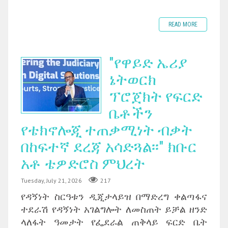
READ MORE
"የዋይድ ኤሪያ
ኔትወርክ
ፕሮጀክት የፍርድ
ቤቶችን
የቴክኖሎጂ ተጠቃሚነት ብቃት
በከፍተኛ ደረጃ አሳድጓል፡፡" ክቡር
አቶ ቴዎድሮስ ምህረት
Tuesday, July 21, 2026
217
የዳኝነት ስርዓቱን ዲጂታላይዝ በማድረግ ቀልጣፋና
ተደራሽ የዳኝነት አገልግሎት ለመስጠት ይቻል ዘንድ
ላለፋት ዓመታት የፌደራል ጠቅላይ ፍርድ ቤት