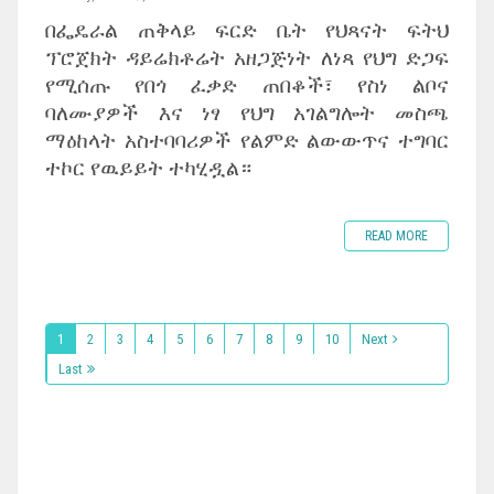
በፌዴራል ጠቅላይ ፍርድ ቤት የህጻናት ፍትህ
ፕሮጀክት ዳይሬክቶሬት አዘጋጅነት ለነጻ የህግ ድጋፍ
የሚሰጡ የበጎ ፈቃድ ጠበቆች፣ የስነ ልቦና
ባለሙያዎች እና ነፃ የህግ አገልግሎት መስጫ
ማዕከላት አስተባባሪዎች የልምድ ልውውጥና ተግባር
ተኮር የዉይይት ተካሂዷል።
READ MORE
1
2
3
4
5
6
7
8
9
10
Next
Last