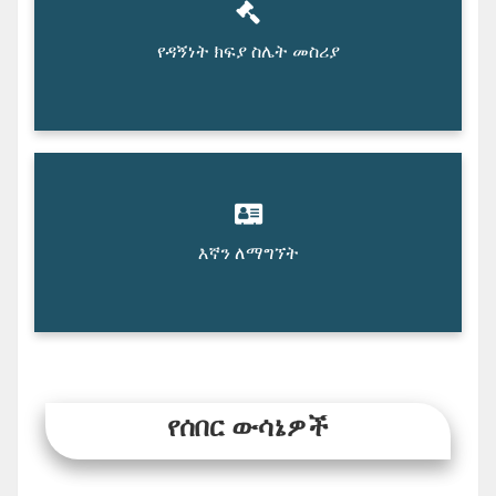
የዳኝነት ክፍያ ስሌት መስሪያ
እኛን ለማግኘት
የሰበር ውሳኔዎች