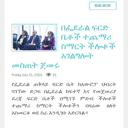
READ MORE
በፌደራል ፍርድ
ቤቶች ተጨማሪ
ስማርት ችሎቶች
አገልግሎት
መስጠት ጀመሩ
Friday, July 31, 2026
91
የፌደራል ጠቅላይ ፍርድ ቤት ከአውሮፓ ህብረት
ባገኘው ድጋፍ በፌደራል ከፍተኛ እና የመጀመሪያ
ደረጃ ፍርድ ቤቶች በሚገኙ ምድብ ችሎቶች
ተጨማሪ ስማርት ችሎቶችን በዛሬው ዕለት
አስመርቆ ወደ ስራ እንዲገቡ አድርጓል።