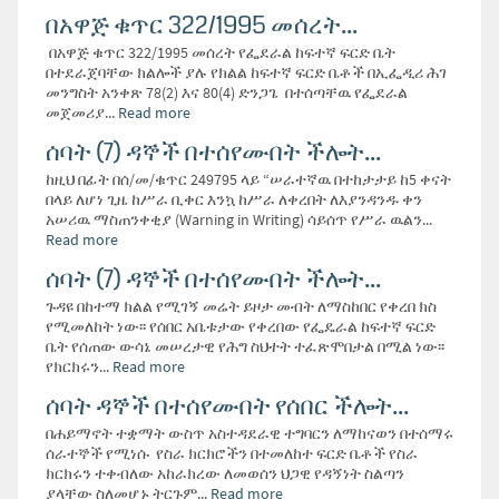
በአዋጅ ቁጥር 322/1995 መሰረት...
በአዋጅ ቁጥር 322/1995 መሰረት የፌደራል ከፍተኛ ፍርድ ቤት
በተደራጀባቸው ክልሎች ያሉ የክልል ከፍተኛ ፍርድ ቤቶች በኢፌዲሪ ሕገ
መንግስት አንቀጽ 78(2) እና 80(4) ድንጋጌ በተሰጣቸዉ የፌደራል
መጀመሪያ...
Read more
ሰባት (7) ዳኞች በተሰየሙበት ችሎት...
ከዚህ በፊት በሰ/መ/ቁጥር 249795 ላይ “ሠራተኛዉ በተከታታይ ከ5 ቀናት
በላይ ለሆነ ጊዜ ከሥራ ቢቀር እንኳ ከሥራ ለቀረበት ለእያንዳንዱ ቀን
አሠሪዉ ማስጠንቀቂያ (Warning in Writing) ሳይሰጥ የሥራ ዉልን...
Read more
ሰባት (7) ዳኞች በተሰየሙበት ችሎት...
ጉዳዩ በከተማ ክልል የሚገኝ መሬት ይዞታ መብት ለማስከበር የቀረበ ክስ
የሚመለከት ነው፡፡ የሰበር አቤቱታው የቀረበው የፌዴራል ከፍተኛ ፍርድ
ቤት የሰጠው ውሳኔ መሠረታዊ የሕግ ስህተት ተፈጽሞበታል በሚል ነው፡፡
የክርክሩን...
Read more
ሰባት ዳኞች በተሰየሙበት የሰበር ችሎት...
በሐይማኖት ተቋማት ውስጥ አስተዳደራዊ ተግባርን ለማከናወን በተሰማሩ
ሰራተኞች የሚነሱ የስራ ክርክሮችን በተመለከተ ፍርድ ቤቶች የስራ
ክርክሩን ተቀብለው አከራክረው ለመወሰን ህጋዊ የዳኝነት ስልጣን
ያላቸው ስለመሆኑ ትርጉም...
Read more