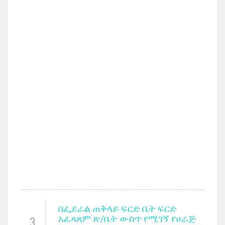
በፌደራል ጠቅላይ ፍርድ ቤት ፍርድ
አፈጻጸም ጽ/ቤት ውስጥ የሚገኝ የሀራጅ
3