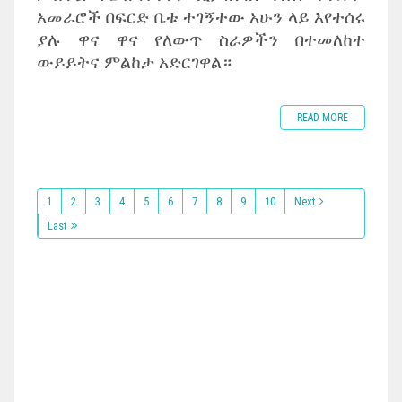
አመራሮች በፍርድ ቤቱ ተገኝተው አሁን ላይ እየተሰሩ
ያሉ ዋና ዋና የለውጥ ስራዎችን በተመለከተ
ውይይትና ምልከታ አድርገዋል።
READ MORE
1
2
3
4
5
6
7
8
9
10
Next
Last