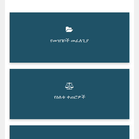
የመዝገቦች መፈለጊያ
የዕለቱ ቀጠሮዎች