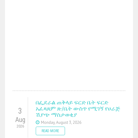
በፌደራል ጠቅላይ ፍርድ ቤት ፍርድ
አፈጻጸም ጽ/ቤት ውስጥ የሚገኝ የሀራጅ
3
ሽያጭ ማስታወቂያ
Aug
Monday, August 3, 2026
2026
READ MORE