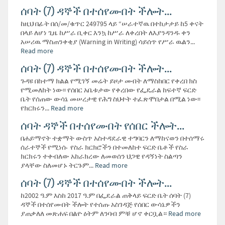
ሰባት (7) ዳኞች በተሰየሙበት ችሎት...
ከዚህ በፊት በሰ/መ/ቁጥር 249795 ላይ “ሠራተኛዉ በተከታታይ ከ5 ቀናት
በላይ ለሆነ ጊዜ ከሥራ ቢቀር እንኳ ከሥራ ለቀረበት ለእያንዳንዱ ቀን
አሠሪዉ ማስጠንቀቂያ (Warning in Writing) ሳይሰጥ የሥራ ዉልን...
Read more
ሰባት (7) ዳኞች በተሰየሙበት ችሎት...
ጉዳዩ በከተማ ክልል የሚገኝ መሬት ይዞታ መብት ለማስከበር የቀረበ ክስ
የሚመለከት ነው፡፡ የሰበር አቤቱታው የቀረበው የፌዴራል ከፍተኛ ፍርድ
ቤት የሰጠው ውሳኔ መሠረታዊ የሕግ ስህተት ተፈጽሞበታል በሚል ነው፡፡
የክርክሩን...
Read more
ሰባት ዳኞች በተሰየሙበት የሰበር ችሎት...
በሐይማኖት ተቋማት ውስጥ አስተዳደራዊ ተግባርን ለማከናወን በተሰማሩ
ሰራተኞች የሚነሱ የስራ ክርክሮችን በተመለከተ ፍርድ ቤቶች የስራ
ክርክሩን ተቀብለው አከራክረው ለመወሰን ህጋዊ የዳኝነት ስልጣን
ያላቸው ስለመሆኑ ትርጉም...
Read more
ሰባት (7) ዳኞች በተሰየሙበት ችሎት...
ከ2002 ዓ.ም እስከ 2017 ዓ.ም በፌደራል ጠቅላይ ፍርድ ቤት ሰባት (7)
ዳኞች በተሰየሙበት ችሎት የተሰጡ አስገዳጅ የሰበር ውሳኔዎችን
ያጠቃለለ መጽሐፍ በልዮ ዕትም ለንባብ ምቹ ሆኖ ቀርቧል።
Read more