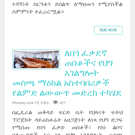
የዳኝነት ስርዓቱን ይበልጥ ለማዘመን የሚያስችል
ስምምነት ተፈራርሟል።
READ MORE
ለበጎ ፈቃደኛ
ጠበቆችና የህግ
አገልግሎት
መስጫ ማዕከል አስተባበሪዎች
የልምድ ልውውጥ መድረክ ተካሄደ
Monday, June 29, 2026
457
በፌዴራል ጠቅላይ ፍርድ ቤት የህጻናት ፍትህ
ፕሮጀክት ዳይሬክቶሬት አዘጋጅነት ለነጻ የህግ ድጋፍ
የሚሰጡ የበጎ ፈቃድ ጠበቆች፣ የስነ ልቦና
ባለሙያዎች እና ነፃ የህግ አገልግሎት መስጫ