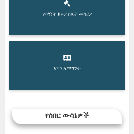
የዳኝነት ክፍያ ስሌት መስሪያ
እኛን ለማግኘት
የሰበር ውሳኔዎች