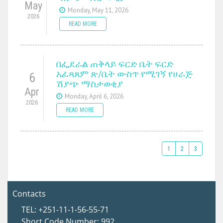
May
Monday, May 11, 2026
2026
READ MORE
በፌደራል ጠቅላይ ፍርድ ቤት ፍርድ
አፈጻጸም ጽ/ቤት ውስጥ የሚገኝ የሀራጅ
6
ሽያጭ ማስታወቂያ
Apr
Monday, April 6, 2026
2026
READ MORE
1
2
3
Contacts
TEL: +251-11-1-56-55-71
Short Code Number: 992