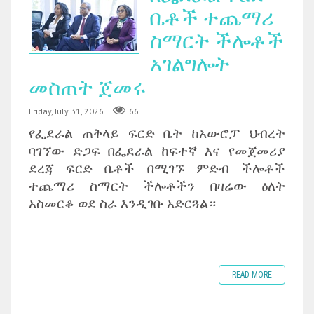
ቤቶች ተጨማሪ
ስማርት ችሎቶች
አገልግሎት
መስጠት ጀመሩ
Friday, July 31, 2026
66
የፌደራል ጠቅላይ ፍርድ ቤት ከአውሮፓ ህብረት
ባገኘው ድጋፍ በፌደራል ከፍተኛ እና የመጀመሪያ
ደረጃ ፍርድ ቤቶች በሚገኙ ምድብ ችሎቶች
ተጨማሪ ስማርት ችሎቶችን በዛሬው ዕለት
አስመርቆ ወደ ስራ እንዲገቡ አድርጓል።
READ MORE