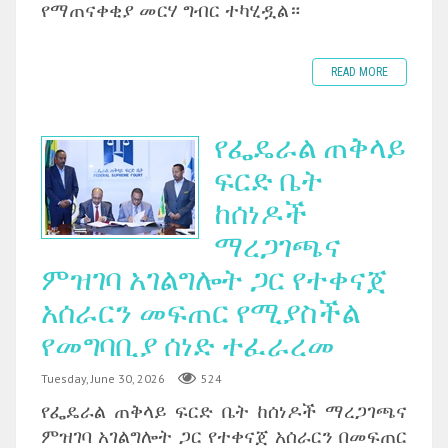
የማጠናቀቂያ መርሃ ግብር ተካሂዷል።
READ MORE
የፌዴራል ጠቅላይ
ፍርድ ቤት
ከሰነዶች
ማረጋገጫና
ምዝገባ አገልግሎት ጋር የተቀናጀ
አሰራርን መፍጠር የሚያስችል
የመግባቢያ ሰነድ ተፈራረመ
Tuesday, June 30, 2026
524
‎የፌዴራል ጠቅላይ ፍርድ ቤት ከሰነዶች ማረጋገጫና
ምዝገባ አገልግሎት ጋር የተቀናጀ አሰራርን በመፍጠር