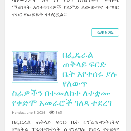
ማዕከላት አስተባባሪዎች የልምድ ልውውጥና ተግባር
ተኮር የዉይይት ተካሂዷል።
READ MORE
በፌዴራል
ጠቅላይ ፍርድ
ቤት እየተሰሩ ያሉ
የለውጥ
ስራዎችን በተመለከተ ለተቋሙ
የቀድሞ አመራሮች ገለጻ ተደረገ
Monday, June 8, 2026
563
በፌደራል ጠቅላይ ፍርድ ቤት በፕሬዝዳንትነትና
ምክትል ፕሬዝዳንትነት ሲያገለግሉ የነበሩ የቀድሞ