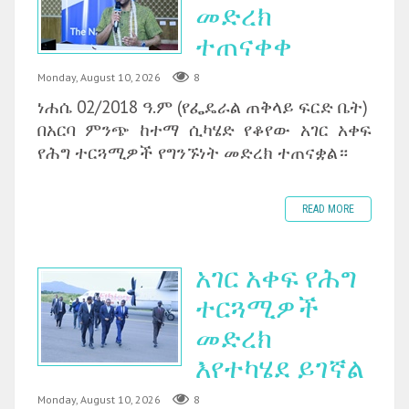
መድረክ
ተጠናቀቀ
Monday, August 10, 2026
8
ነሐሴ 02/2018 ዓ.ም (የፌዴራል ጠቅላይ ፍርድ ቤት)
‎በአርባ ምንጭ ከተማ ሲካሄድ የቆየው አገር አቀፍ
የሕግ ተርጓሚዎች የግንኙነት መድረክ ተጠናቋል።
READ MORE
አገር አቀፍ የሕግ
ተርጓሚዎች
መድረክ
እየተካሄደ ይገኛል
Monday, August 10, 2026
8