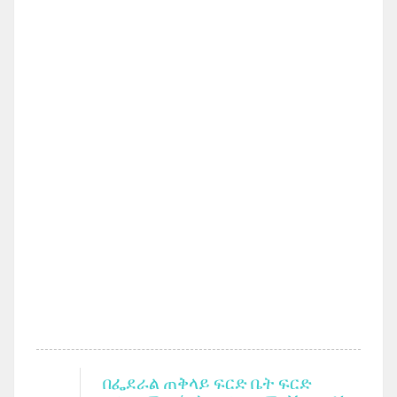
በፌደራል ጠቅላይ ፍርድ ቤት ፍርድ