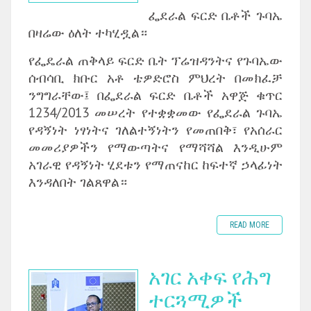
ፌደራል ፍርድ ቤቶች ጉባኤ
በዛሬው ዕለት ተካሂዷል።
‎የፌዴራል ጠቅላይ ፍርድ ቤት ፕሬዝዳንትና የጉባኤው
ሰብሳቢ ክቡር አቶ ቴዎድሮስ ምህረት በመክፈቻ
ንግግራቸው፤ በፌደራል ፍርድ ቤቶች አዋጅ ቁጥር
1234/2013 መሠረት የተቋቋመው የፌደራል ጉባኤ
የዳኝነት ነፃነትና ገለልተኝነትን የመጠበቅ፣ የአሰራር
መመሪያዎችን የማውጣትና የማሻሻል እንዲሁም
አገራዊ የዳኝነት ሂደቱን የማጠናከር ከፍተኛ ኃላፊነት
እንዳለበት ገልጸዋል።
READ MORE
አገር አቀፍ የሕግ
ተርጓሚዎች