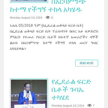
በአርባምንጭ
ከተማ የችግኝ ተከላ አካሄዱ ‎
Monday, August 10, 2026
0
ነሐሴ 03/2018 ዓ.ም (የፌዴራል ጠቅላይ ፍርድ ቤት)
በፌደራል ጠቅላይ ፍርድ ቤት ፕሬዝዳንት ክቡር አቶ ቴዎድሮስ
ምህረት የተመራ የፍርድ ቤቶች ከፍተኛ አመራሮችና ዳኞች
ልዑክ በአርባምንጭ ከተማ የችግኝ ተከላ መርሃ ግብር
አካሂደዋል።
READ MORE
የፌደራል ፍርድ
ቤቶች ጉባኤ
ተካሄደ
Monday, August 10, 2026
7