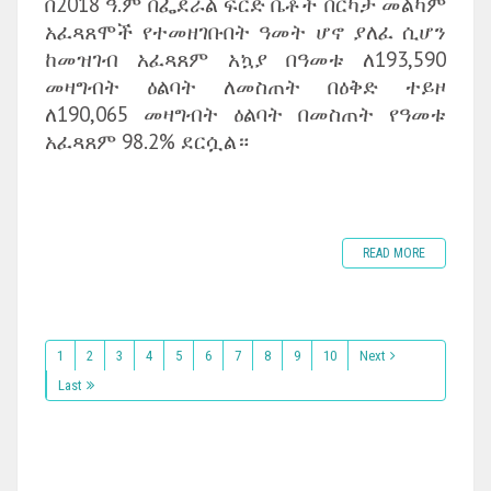
በ2018 ዓ.ም በፌደራል ፍርድ ቤቶች በርካታ መልካም
አፈጻጸሞች የተመዘገቡበት ዓመት ሆኖ ያለፈ ሲሆን
ከመዝገብ አፈጻጸም አኳያ በዓመቱ ለ193,590
መዛግብት ዕልባት ለመስጠት በዕቅድ ተይዞ
ለ190,065 መዛግብት ዕልባት በመስጠት የዓመቱ
አፈጻጸም 98.2% ደርሷል።
READ MORE
1
2
3
4
5
6
7
8
9
10
Next
Last