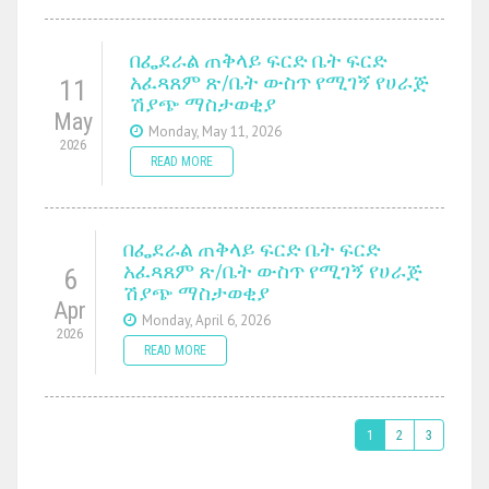
በፌደራል ጠቅላይ ፍርድ ቤት ፍርድ
አፈጻጸም ጽ/ቤት ውስጥ የሚገኝ የሀራጅ
11
ሽያጭ ማስታወቂያ
May
Monday, May 11, 2026
2026
READ MORE
በፌደራል ጠቅላይ ፍርድ ቤት ፍርድ
አፈጻጸም ጽ/ቤት ውስጥ የሚገኝ የሀራጅ
6
ሽያጭ ማስታወቂያ
Apr
Monday, April 6, 2026
2026
READ MORE
1
2
3