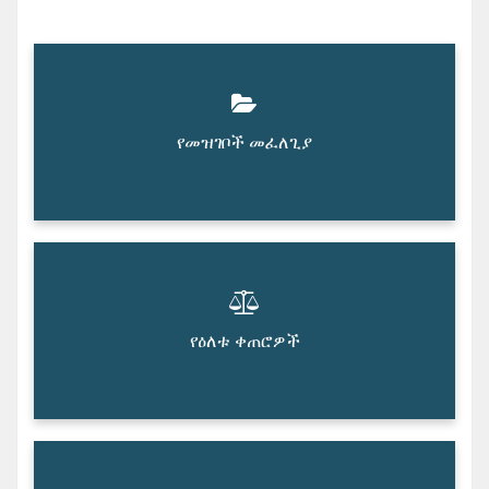
የመዝገቦች መፈለጊያ
የዕለቱ ቀጠሮዎች