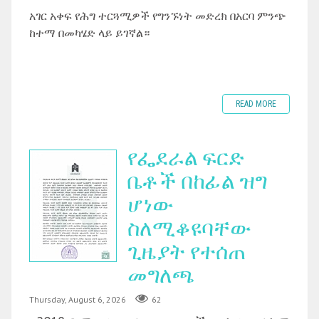
አገር አቀፍ የሕግ ተርጓሚዎች የግንኙነት መድረክ በአርባ ምንጭ
ከተማ በመካሄድ ላይ ይገኛል።
READ MORE
የፌደራል ፍርድ
ቤቶች በከፊል ዝግ
ሆነው
ስለሚቆዩባቸው
ጊዜያት የተሰጠ
መግለጫ
Thursday, August 6, 2026
62