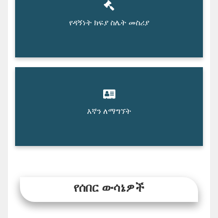
የዳኝነት ክፍያ ስሌት መስሪያ
እኛን ለማግኘት
የሰበር ውሳኔዎች