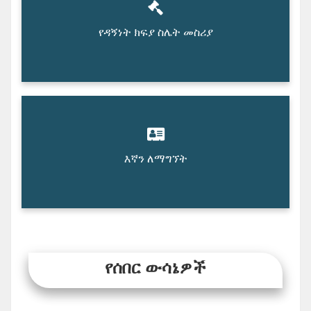
የዳኝነት ክፍያ ስሌት መስሪያ
እኛን ለማግኘት
የሰበር ውሳኔዎች