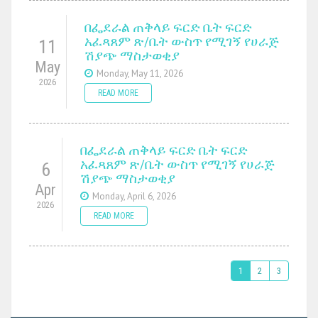
በፌደራል ጠቅላይ ፍርድ ቤት ፍርድ
አፈጻጸም ጽ/ቤት ውስጥ የሚገኝ የሀራጅ
11
ሽያጭ ማስታወቂያ
May
Monday, May 11, 2026
2026
READ MORE
በፌደራል ጠቅላይ ፍርድ ቤት ፍርድ
አፈጻጸም ጽ/ቤት ውስጥ የሚገኝ የሀራጅ
6
ሽያጭ ማስታወቂያ
Apr
Monday, April 6, 2026
2026
READ MORE
1
2
3