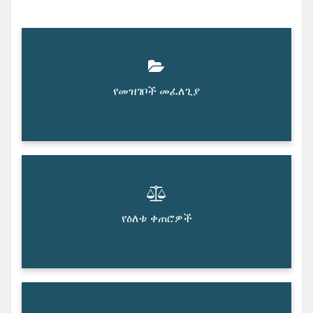
የመዝገቦች መፈለጊያ
የዕለቱ ቀጠሮዎች