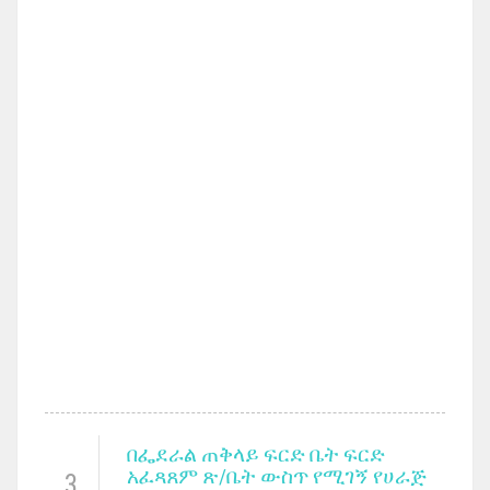
በፌደራል ጠቅላይ ፍርድ ቤት ፍርድ
አፈጻጸም ጽ/ቤት ውስጥ የሚገኝ የሀራጅ
3