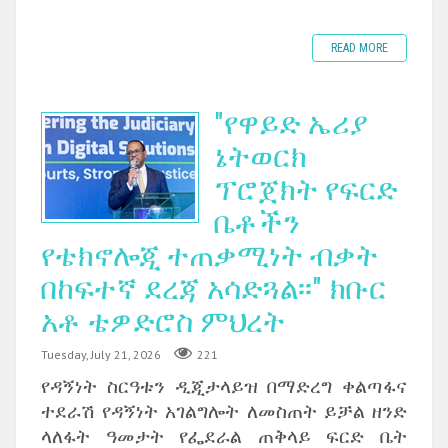
READ MORE
"የዋይድ ኤሪያ
ኔትወርክ
ፕሮጀክት የፍርድ
ቤቶችን
የቴክኖሎጂ ተጠቃሚነት ብቃት
በከፍተኛ ደረጃ አሳድጓል፡፡" ክቡር
አቶ ቴዎድሮስ ምህረት
Tuesday, July 21, 2026
221
የዳኝነት ስርዓቱን ዲጂታላይዝ በማድረግ ቀልጣፋና
ተደራሽ የዳኝነት አገልግሎት ለመስጠት ይቻል ዘንድ
ላለፋት ዓመታት የፌደራል ጠቅላይ ፍርድ ቤት