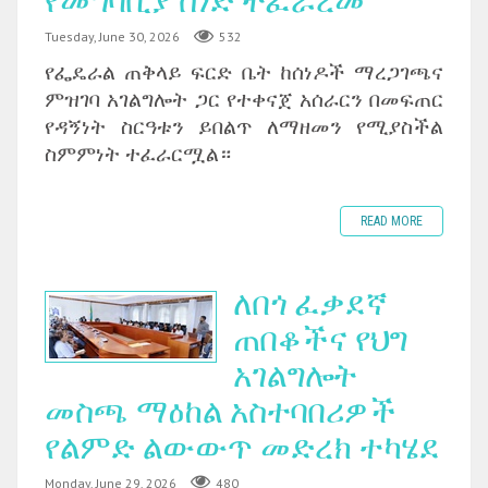
የመግባቢያ ሰነድ ተፈራረመ
Tuesday, June 30, 2026
532
‎የፌዴራል ጠቅላይ ፍርድ ቤት ከሰነዶች ማረጋገጫና
ምዝገባ አገልግሎት ጋር የተቀናጀ አሰራርን በመፍጠር
የዳኝነት ስርዓቱን ይበልጥ ለማዘመን የሚያስችል
ስምምነት ተፈራርሟል።
READ MORE
ለበጎ ፈቃደኛ
ጠበቆችና የህግ
አገልግሎት
መስጫ ማዕከል አስተባበሪዎች
የልምድ ልውውጥ መድረክ ተካሄደ
Monday, June 29, 2026
480