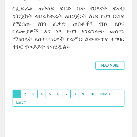
በፌዴራል ጠቅላይ ፍርድ ቤት የህጻናት ፍትህ
ፕሮጀክት ዳይሬክቶሬት አዘጋጅነት ለነጻ የህግ ድጋፍ
የሚሰጡ የበጎ ፈቃድ ጠበቆች፣ የስነ ልቦና
ባለሙያዎች እና ነፃ የህግ አገልግሎት መስጫ
ማዕከላት አስተባባሪዎች የልምድ ልውውጥና ተግባር
ተኮር የዉይይት ተካሂዷል።
READ MORE
1
2
3
4
5
6
7
8
9
10
Next
Last