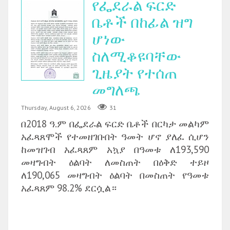
የፌደራል ፍርድ
ቤቶች በከፊል ዝግ
ሆነው
ስለሚቆዩባቸው
ጊዜያት የተሰጠ
መግለጫ
Thursday, August 6, 2026
31
በ2018 ዓ.ም በፌደራል ፍርድ ቤቶች በርካታ መልካም
አፈጻጸሞች የተመዘገቡበት ዓመት ሆኖ ያለፈ ሲሆን
ከመዝገብ አፈጻጸም አኳያ በዓመቱ ለ193,590
መዛግብት ዕልባት ለመስጠት በዕቅድ ተይዞ
ለ190,065 መዛግብት ዕልባት በመስጠት የዓመቱ
አፈጻጸም 98.2% ደርሷል።