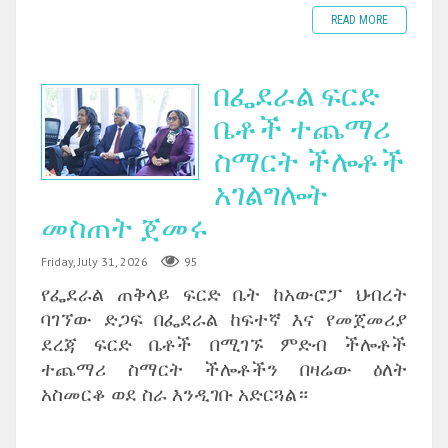
READ MORE
በፌደራል ፍርድ
ቤቶች ተጨማሪ
ስማርት ችሎቶች
አገልግሎት
መስጠት ጀመሩ
Friday, July 31, 2026
95
የፌደራል ጠቅላይ ፍርድ ቤት ከአውሮፓ ህብረት
ባገኘው ድጋፍ በፌደራል ከፍተኛ እና የመጀመሪያ
ደረጃ ፍርድ ቤቶች በሚገኙ ምድብ ችሎቶች
ተጨማሪ ስማርት ችሎቶችን በዛሬው ዕለት
አስመርቆ ወደ ስራ እንዲገቡ አድርጓል።