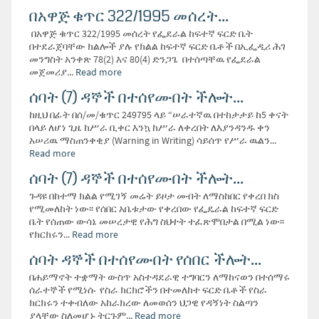
በአዋጅ ቁጥር 322/1995 መሰረት...
በአዋጅ ቁጥር 322/1995 መሰረት የፌደራል ከፍተኛ ፍርድ ቤት
በተደራጀባቸው ክልሎች ያሉ የክልል ከፍተኛ ፍርድ ቤቶች በኢፌዲሪ ሕገ
መንግስት አንቀጽ 78(2) እና 80(4) ድንጋጌ በተሰጣቸዉ የፌደራል
መጀመሪያ...
Read more
ሰባት (7) ዳኞች በተሰየሙበት ችሎት...
ከዚህ በፊት በሰ/መ/ቁጥር 249795 ላይ “ሠራተኛዉ በተከታታይ ከ5 ቀናት
በላይ ለሆነ ጊዜ ከሥራ ቢቀር እንኳ ከሥራ ለቀረበት ለእያንዳንዱ ቀን
አሠሪዉ ማስጠንቀቂያ (Warning in Writing) ሳይሰጥ የሥራ ዉልን...
Read more
ሰባት (7) ዳኞች በተሰየሙበት ችሎት...
ጉዳዩ በከተማ ክልል የሚገኝ መሬት ይዞታ መብት ለማስከበር የቀረበ ክስ
የሚመለከት ነው፡፡ የሰበር አቤቱታው የቀረበው የፌዴራል ከፍተኛ ፍርድ
ቤት የሰጠው ውሳኔ መሠረታዊ የሕግ ስህተት ተፈጽሞበታል በሚል ነው፡፡
የክርክሩን...
Read more
ሰባት ዳኞች በተሰየሙበት የሰበር ችሎት...
በሐይማኖት ተቋማት ውስጥ አስተዳደራዊ ተግባርን ለማከናወን በተሰማሩ
ሰራተኞች የሚነሱ የስራ ክርክሮችን በተመለከተ ፍርድ ቤቶች የስራ
ክርክሩን ተቀብለው አከራክረው ለመወሰን ህጋዊ የዳኝነት ስልጣን
ያላቸው ስለመሆኑ ትርጉም...
Read more