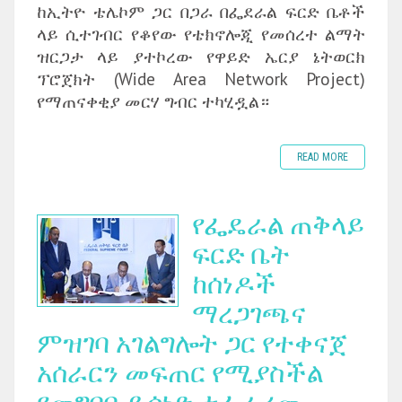
ከኢትዮ ቴሌኮም ጋር በጋራ በፌደራል ፍርድ ቤቶች
ላይ ሲተገብር የቆየው የቴክኖሎጂ የመሰረተ ልማት
ዝርጋታ ላይ ያተኮረው የዋይድ ኤርያ ኔትወርክ
ፕሮጀክት (Wide Area Network Project)
የማጠናቀቂያ መርሃ ግብር ተካሂዷል።
READ MORE
የፌዴራል ጠቅላይ
ፍርድ ቤት
ከሰነዶች
ማረጋገጫና
ምዝገባ አገልግሎት ጋር የተቀናጀ
አሰራርን መፍጠር የሚያስችል