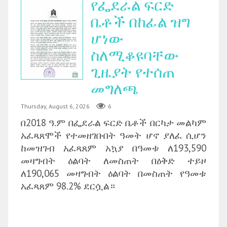
የፌደራል ፍርድ
ቤቶች በከፊል ዝግ
ሆነው
ስለሚቆዩባቸው
ጊዜያት የተሰጠ
መግለጫ
Thursday, August 6, 2026
6
በ2018 ዓ.ም በፌደራል ፍርድ ቤቶች በርካታ መልካም
አፈጻጸሞች የተመዘገቡበት ዓመት ሆኖ ያለፈ ሲሆን
ከመዝገብ አፈጻጸም አኳያ በዓመቱ ለ193,590
መዛግብት ዕልባት ለመስጠት በዕቅድ ተይዞ
ለ190,065 መዛግብት ዕልባት በመስጠት የዓመቱ
አፈጻጸም 98.2% ደርሷል።