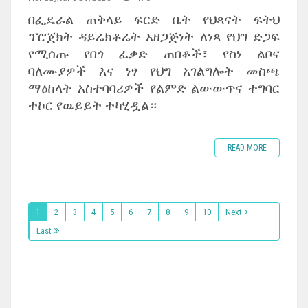
በፌዴራል ጠቅላይ ፍርድ ቤት የህጻናት ፍትህ
ፕሮጀክት ዳይሬክቶሬት አዘጋጅነት ለነጻ የህግ ድጋፍ
የሚሰጡ የበጎ ፈቃድ ጠበቆች፣ የስነ ልቦና
ባለሙያዎች እና ነፃ የህግ አገልግሎት መስጫ
ማዕከላት አስተባባሪዎች የልምድ ልውውጥና ተግባር
ተኮር የዉይይት ተካሂዷል።
READ MORE
1
2
3
4
5
6
7
8
9
10
Next
Last