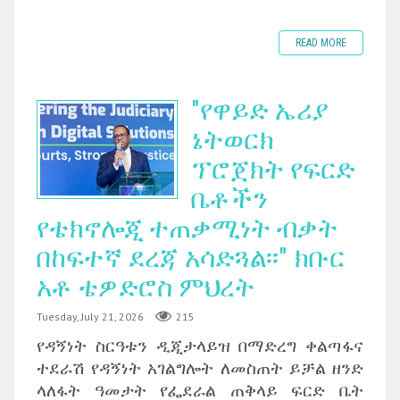
READ MORE
"የዋይድ ኤሪያ
ኔትወርክ
ፕሮጀክት የፍርድ
ቤቶችን
የቴክኖሎጂ ተጠቃሚነት ብቃት
በከፍተኛ ደረጃ አሳድጓል፡፡" ክቡር
አቶ ቴዎድሮስ ምህረት
Tuesday, July 21, 2026
215
የዳኝነት ስርዓቱን ዲጂታላይዝ በማድረግ ቀልጣፋና
ተደራሽ የዳኝነት አገልግሎት ለመስጠት ይቻል ዘንድ
ላለፋት ዓመታት የፌደራል ጠቅላይ ፍርድ ቤት