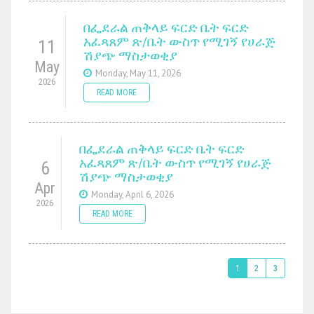
በፌደራል ጠቅላይ ፍርድ ቤት ፍርድ
አፈጻጸም ጽ/ቤት ውስጥ የሚገኝ የሀራጅ
11
ሽያጭ ማስታወቂያ
May
Monday, May 11, 2026
2026
READ MORE
በፌደራል ጠቅላይ ፍርድ ቤት ፍርድ
አፈጻጸም ጽ/ቤት ውስጥ የሚገኝ የሀራጅ
6
ሽያጭ ማስታወቂያ
Apr
Monday, April 6, 2026
2026
READ MORE
1
2
3