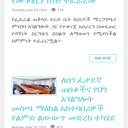
የመግባቢያ ሰነድ ተፈራረመ
Tuesday, June 30, 2026
529
‎የፌዴራል ጠቅላይ ፍርድ ቤት ከሰነዶች ማረጋገጫና
ምዝገባ አገልግሎት ጋር የተቀናጀ አሰራርን በመፍጠር
የዳኝነት ስርዓቱን ይበልጥ ለማዘመን የሚያስችል
ስምምነት ተፈራርሟል።
READ MORE
ለበጎ ፈቃደኛ
ጠበቆችና የህግ
አገልግሎት
መስጫ ማዕከል አስተባበሪዎች
የልምድ ልውውጥ መድረክ ተካሄደ
Monday, June 29, 2026
470