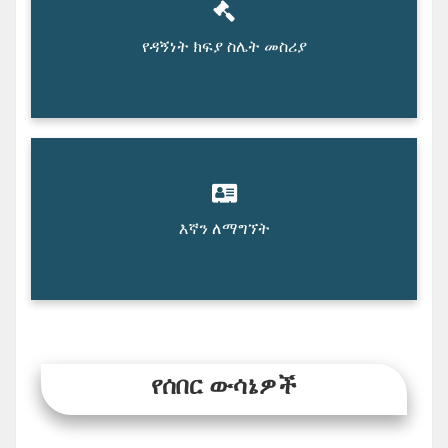
የዳኝነት ክፍያ ስሌት መስሪያ
እኛን ለማግኘት
የሰበር ውሳኔዎች