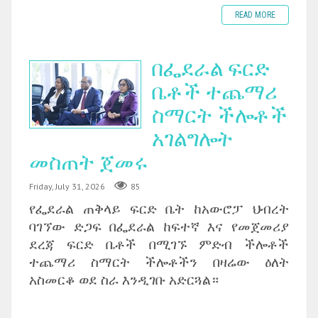
READ MORE
በፌደራል ፍርድ
ቤቶች ተጨማሪ
ስማርት ችሎቶች
አገልግሎት
መስጠት ጀመሩ
Friday, July 31, 2026
85
የፌደራል ጠቅላይ ፍርድ ቤት ከአውሮፓ ህብረት
ባገኘው ድጋፍ በፌደራል ከፍተኛ እና የመጀመሪያ
ደረጃ ፍርድ ቤቶች በሚገኙ ምድብ ችሎቶች
ተጨማሪ ስማርት ችሎቶችን በዛሬው ዕለት
አስመርቆ ወደ ስራ እንዲገቡ አድርጓል።