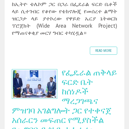
ከኢትዮ ቴሌኮም ጋር በጋራ በፌደራል ፍርድ ቤቶች
ላይ ሲተገብር የቆየው የቴክኖሎጂ የመሰረተ ልማት
ዝርጋታ ላይ ያተኮረው የዋይድ ኤርያ ኔትወርክ
ፕሮጀክት (Wide Area Network Project)
የማጠናቀቂያ መርሃ ግብር ተካሂዷል።
READ MORE
የፌዴራል ጠቅላይ
ፍርድ ቤት
ከሰነዶች
ማረጋገጫና
ምዝገባ አገልግሎት ጋር የተቀናጀ
አሰራርን መፍጠር የሚያስችል