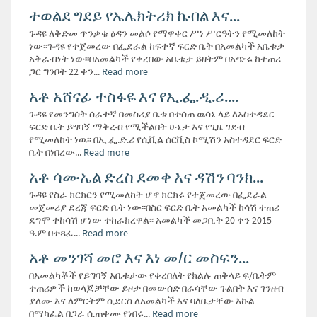
ተወልደ ግደይ የኤሌክትሪክ ኬብል እና...
ጉዳዩ ለቅድመ ጥንቃቄ ዕዳን መልሶ የማዋቀር ሥነ ሥርዓትን የሚመለከት
ነው፡፡ጉዳዩ የተጀመረው በፌደራል ከፍተኛ ፍርድ ቤት በአመልካች አቤቱታ
አቅራብነት ነው፡፡በአመልካች የቀረበው አቤቱታ ይዘትም በአጭሩ ከተጠሪ
ጋር ግንቦት 22 ቀን...
Read more
አቶ አሸናፊ ተስፋዬ እና የኢ.ፌ.ዲ.ሪ....
ጉዳዩ የመንግሰት ሰራተኛ በመስሪያ ቤቱ በተሰጠ ዉሳኔ ላይ ለአስተዳደር
ፍርድ ቤት ይግባኝ ማቅረብ የሚችልበት ሁኔታ እና የጊዜ ገደብ
የሚመለከት ነዉ፡፡ በኢ.ፌ.ድ.ሪ የሲቪል ሰርቪስ ኮሚሽን አስተዳደር ፍርድ
ቤት በነበረው...
Read more
አቶ ሳሙኤል ድረስ ደመቀ እና ዳሽን ባንክ...
ጉዳዩ የስራ ክርክርን የሚመለከት ሆኖ ክርክሩ የተጀመረው በፌደራል
መጀመሪያ ደረጃ ፍርድ ቤት ነው፡፡በስር ፍርድ ቤት አመልካች ከሳሽ ተጠሪ
ደግሞ ተከሳሽ ሆነው ተከራክረዋል፡፡ አመልካች መጋቢት 20 ቀን 2015
ዓ.ም በተጻፈ...
Read more
አቶ መንገሻ መሮ እና እነ መ/ር መስፍን...
በአመልካቾች የይግባኝ አቤቱታው የቀረበለት የክልሉ ጠቅላይ ፍ/ቤትም
ተጠሪዎች ከወላጆቻቸው ይዞታ በመውሰድ በራሳቸው ጉልበት እና ገንዘብ
ያለሙ እና ለምርትም ሲደርስ ለአመልካች እና ባለቤታቸው እኩል
በማካፈል በጋራ ሲጠቀሙ የነበሩ...
Read more