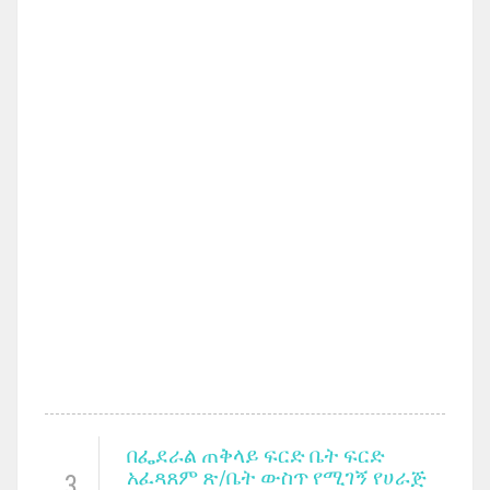
በፌደራል ጠቅላይ ፍርድ ቤት ፍርድ
አፈጻጸም ጽ/ቤት ውስጥ የሚገኝ የሀራጅ
3