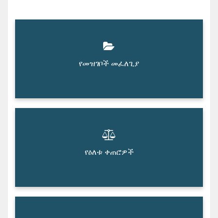
የመዝገቦች መፈለጊያ
የዕለቱ ቀጠሮዎች