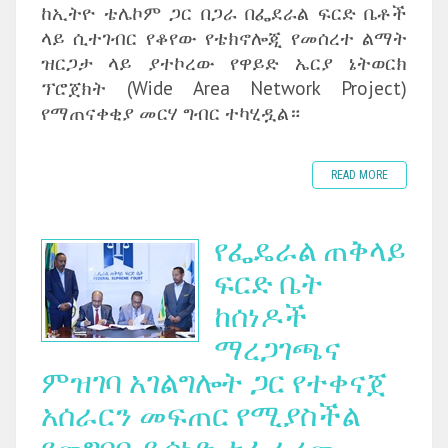
ከኢትዮ ቴሌኮም ጋር በጋራ በፌደራል ፍርድ ቤቶች
ላይ ሲተገብር የቆየው የቴክኖሎጂ የመሰረተ ልማት
ዝርጋታ ላይ ያተኮረው የዋይድ ኤርያ ኔትወርክ
ፕሮጀክት (Wide Area Network Project)
የማጠናቀቂያ መርሃ ግብር ተካሂዷል።
READ MORE
የፌዴራል ጠቅላይ
ፍርድ ቤት
ከሰነዶች
ማረጋገጫና
ምዝገባ አገልግሎት ጋር የተቀናጀ
አሰራርን መፍጠር የሚያስችል