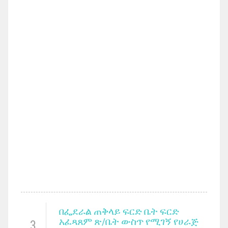
በፌደራል ጠቅላይ ፍርድ ቤት ፍርድ
አፈጻጸም ጽ/ቤት ውስጥ የሚገኝ የሀራጅ
3