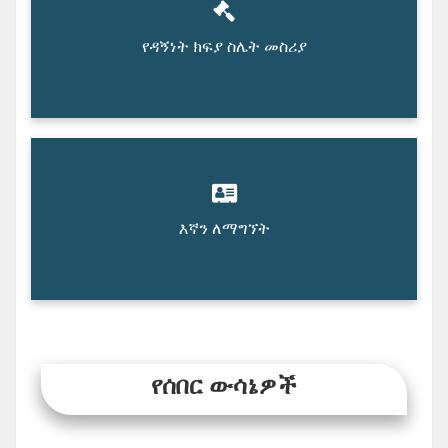
የዳኝነት ክፍያ ስሌት መስሪያ
እኛን ለማግኘት
የሰበር ውሳኔዎች