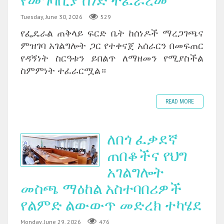
የመግባቢያ ሰነድ ተፈራረመ
Tuesday, June 30, 2026
529
‎የፌዴራል ጠቅላይ ፍርድ ቤት ከሰነዶች ማረጋገጫና
ምዝገባ አገልግሎት ጋር የተቀናጀ አሰራርን በመፍጠር
የዳኝነት ስርዓቱን ይበልጥ ለማዘመን የሚያስችል
ስምምነት ተፈራርሟል።
READ MORE
ለበጎ ፈቃደኛ
ጠበቆችና የህግ
አገልግሎት
መስጫ ማዕከል አስተባበሪዎች
የልምድ ልውውጥ መድረክ ተካሄደ
Monday, June 29, 2026
476