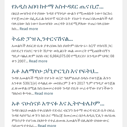
የአዲስ አበባ ከተማ አስተዳደር ጤና ቢሮ...
በዚህ መዝገብ የተያዘው ጉዳይ የግንባታ ውልን የሚመለከት ነው፡፡ ክርክሩ
የተጀመረው በፌዴራል ከፍተኛ ፍርድ ቤት የአሁን ተጠሪ በአመልካች ላይ
ባቀረበው ክስ ነው፡፡ ከመዝገቡ መረዳት እንደሚቻለው ተጠሪ ባቀረበው
ክስ...
Read more
ትሬድ ፓዝ ኢንተርናሽናል...
አመልካች ለፍርድ ቤቱ ያቀረበዉ ክስ ይዘትም በአጭሩ፡- ከ1ኛ ተከሳሽ ጋር
በተደረገ የአየር ጭነት ሽያጭ ወኪልነት ዉል መሠረት የሚጠበቅብኝን
ግዴታ ባልፈጽም እስከ ብር 6,984,075.00 የሚደርስ፣ እንዲሁም ህዳር 08
ቀን 2007...
Read more
አቶ አለማየሁ ኃ/ጊዮርጊስ እና የፍትህ...
ጉዳዩ አመልካች ሚስት የሆኑት ወ/ሮ ዓለምፀሐይ ስላሱ የወንጀል ሕጉን
አንቀጽ 539/1(ሀ) ተላልፈው መስከረም 3 ቀን 2017 ዓ.ም የግዲያ ወንጀል
ፈጽመዋል በሚል ክስ በመሠረተበት ጉዳይ የቤት ሠራተኛው የሆነችውን
ግለሰብ ቅጣቱ...
Read more
አቶ ናሁሰናይ አጥናፉ እና ኢትዮቴሌኮም...
ጉዳዩ በዚህ መልኩ የቀረበለት የደብረ ብርሃን ከተማ ወረዳ ፍርድ ቤት በፍሬ
ጉዳዩ ላይየግራቀኙን ክስ እና ማስረጃ ከመረመረ በኃላ ለዲሲፒሊን ዉሳኔዉ
ምክንያት የሆነዉ ስህተት የተፈፀመዉ አመልካች በሌለበት በዝውውር
ሳይመጣ የተሰራ...
Read more