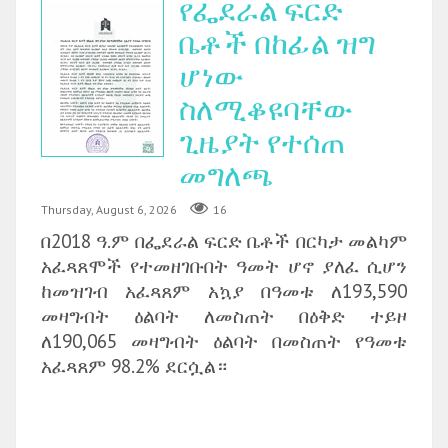
የፌደራል ፍርድ
ቤቶች በከፊል ዝግ
ሆነው
ስለሚቆዩባቸው
ጊዜያት የተሰጠ
መግለጫ
Thursday, August 6, 2026
16
በ2018 ዓ.ም በፌደራል ፍርድ ቤቶች በርካታ መልካም
አፈጻጸሞች የተመዘገቡበት ዓመት ሆኖ ያለፈ ሲሆን
ከመዝገብ አፈጻጸም አኳያ በዓመቱ ለ193,590
መዛግብት ዕልባት ለመስጠት በዕቅድ ተይዞ
ለ190,065 መዛግብት ዕልባት በመስጠት የዓመቱ
አፈጻጸም 98.2% ደርሷል።