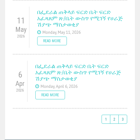
በፌደራል ጠቅላይ ፍርድ ቤት ፍርድ
አፈጻጸም ጽ/ቤት ውስጥ የሚገኝ የሀራጅ
11
ሽያጭ ማስታወቂያ
May
Monday, May 11, 2026
2026
READ MORE
በፌደራል ጠቅላይ ፍርድ ቤት ፍርድ
አፈጻጸም ጽ/ቤት ውስጥ የሚገኝ የሀራጅ
6
ሽያጭ ማስታወቂያ
Apr
Monday, April 6, 2026
2026
READ MORE
1
2
3