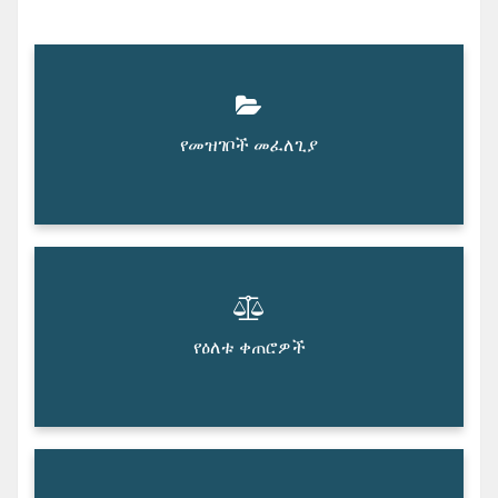
የመዝገቦች መፈለጊያ
የዕለቱ ቀጠሮዎች