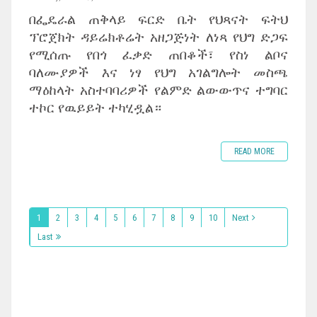
በፌዴራል ጠቅላይ ፍርድ ቤት የህጻናት ፍትህ
ፕሮጀክት ዳይሬክቶሬት አዘጋጅነት ለነጻ የህግ ድጋፍ
የሚሰጡ የበጎ ፈቃድ ጠበቆች፣ የስነ ልቦና
ባለሙያዎች እና ነፃ የህግ አገልግሎት መስጫ
ማዕከላት አስተባባሪዎች የልምድ ልውውጥና ተግባር
ተኮር የዉይይት ተካሂዷል።
READ MORE
1
2
3
4
5
6
7
8
9
10
Next
Last