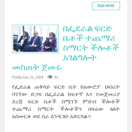
READ MORE
በፌደራል ፍርድ
ቤቶች ተጨማሪ
ስማርት ችሎቶች
አገልግሎት
መስጠት ጀመሩ
Friday, July 31, 2026
91
የፌደራል ጠቅላይ ፍርድ ቤት ከአውሮፓ ህብረት
ባገኘው ድጋፍ በፌደራል ከፍተኛ እና የመጀመሪያ
ደረጃ ፍርድ ቤቶች በሚገኙ ምድብ ችሎቶች
ተጨማሪ ስማርት ችሎቶችን በዛሬው ዕለት
አስመርቆ ወደ ስራ እንዲገቡ አድርጓል።