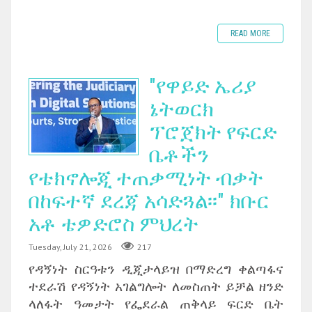
READ MORE
"የዋይድ ኤሪያ
ኔትወርክ
ፕሮጀክት የፍርድ
ቤቶችን
የቴክኖሎጂ ተጠቃሚነት ብቃት
በከፍተኛ ደረጃ አሳድጓል፡፡" ክቡር
አቶ ቴዎድሮስ ምህረት
Tuesday, July 21, 2026
217
የዳኝነት ስርዓቱን ዲጂታላይዝ በማድረግ ቀልጣፋና
ተደራሽ የዳኝነት አገልግሎት ለመስጠት ይቻል ዘንድ
ላለፋት ዓመታት የፌደራል ጠቅላይ ፍርድ ቤት