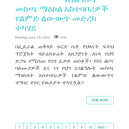
መስጫ ማዕከል አስተባበሪዎች
የልምድ ልውውጥ መድረክ
ተካሄደ
Monday, June 29, 2026
476
በፌዴራል ጠቅላይ ፍርድ ቤት የህጻናት ፍትህ
ፕሮጀክት ዳይሬክቶሬት አዘጋጅነት ለነጻ የህግ
ድጋፍ የሚሰጡ የበጎ ፈቃድ ጠበቆች፣ የስነ ልቦና
ባለሙያዎች እና ነፃ የህግ አገልግሎት መስጫ
ማዕከላት አስተባባሪዎች የልምድ ልውውጥና
ተግባር ተኮር የዉይይት ተካሂዷል።
READ MORE
1
2
3
4
5
6
7
8
9
10
Next