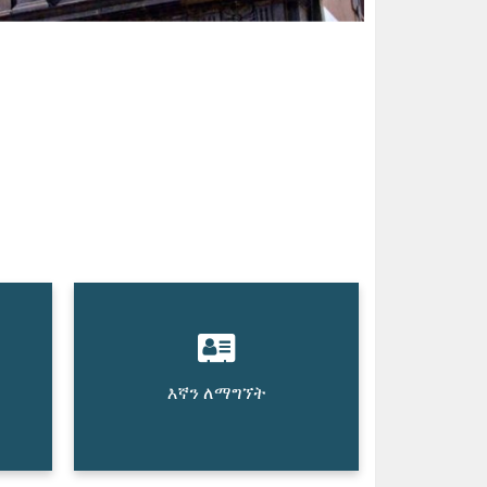
እኛን ለማግኘት