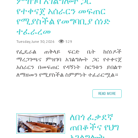
ምዝገባ አገልግሎት ጋር
የተቀናጀ አሰራርን መፍጠር
የሚያስችል የመግባቢያ ሰነድ
ተፈራረመ
Tuesday, June 30, 2026
529
‎የፌዴራል ጠቅላይ ፍርድ ቤት ከሰነዶች
ማረጋገጫና ምዝገባ አገልግሎት ጋር የተቀናጀ
አሰራርን በመፍጠር የዳኝነት ስርዓቱን ይበልጥ
ለማዘመን የሚያስችል ስምምነት ተፈራርሟል።
READ MORE
ለበጎ ፈቃደኛ
ጠበቆችና የህግ
አገልግሎት