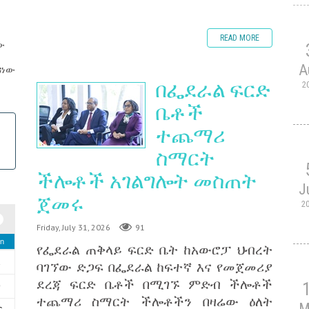
READ MORE
ው
A
ዳነው
በፌደራል ፍርድ
2
ቤቶች
ተጨማሪ
ስማርት
ችሎቶች አገልግሎት መስጠት
J
ጀመሩ
2
Friday, July 31, 2026
91
n
የፌደራል ጠቅላይ ፍርድ ቤት ከአውሮፓ ህብረት
2
ባገኘው ድጋፍ በፌደራል ከፍተኛ እና የመጀመሪያ
ደረጃ ፍርድ ቤቶች በሚገኙ ምድብ ችሎቶች
9
ተጨማሪ ስማርት ችሎቶችን በዛሬው ዕለት
M