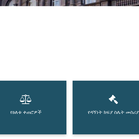
የዕለቱ ቀጠሮዎች
የዳኝነት ክፍያ ስሌት መስሪያ