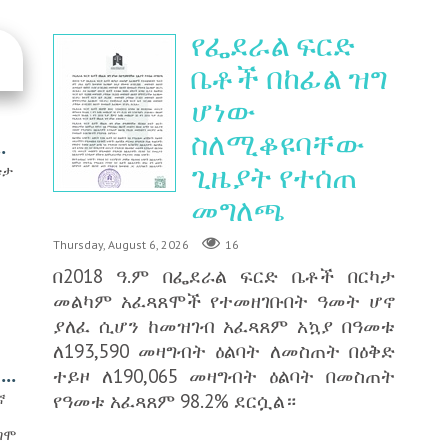
የፌደራል ፍርድ
ቤቶች በከፊል ዝግ
ሆነው
ስለሚቆዩባቸው
.
ጊዜያት የተሰጠ
ቱታ
መግለጫ
Thursday, August 6, 2026
16
በ2018 ዓ.ም በፌደራል ፍርድ ቤቶች በርካታ
መልካም አፈጻጸሞች የተመዘገቡበት ዓመት ሆኖ
ያለፈ ሲሆን ከመዝገብ አፈጻጸም አኳያ በዓመቱ
ለ193,590 መዛግብት ዕልባት ለመስጠት በዕቅድ
..
ተይዞ ለ190,065 መዛግብት ዕልባት በመስጠት
የዓመቱ አፈጻጸም 98.2% ደርሷል።
ኛ
ግሞ