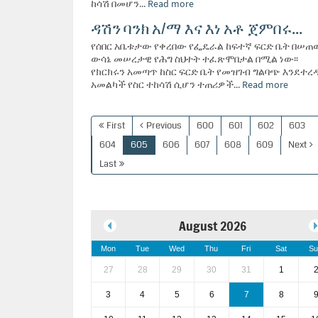
ከሳሽ በመሆን...
Read more
ዳሽን ባንክ አ/ማ እና እነ አቶ ጀምበሩ...
የሰበር አቤቱታው የቀረበው የፌዴራል ከፍተኛ ፍርድ ቤት በሠጠ
ውሳኔ መሠረታዊ የሕግ ስህተት ተፈጽሞበታል በሚል ነው፡፡
የክርክሩን አመጣጥ ከስር ፍርድ ቤት የመዝገብ ግልባጭ እንደተረ
አመልካች የስር ተከሳሽ ሲሆን ተጠሪዎች...
Read more
First
Previous
600
601
602
603
604
605
606
607
608
609
Next
Last
August 2026
Mon
Tue
Wed
Thu
Fri
Sat
Su
27
28
29
30
31
1
3
4
5
6
7
8