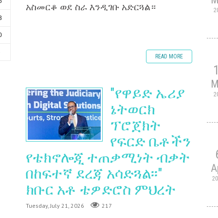
6
አስመርቆ ወደ ስራ እንዲገቡ አድርጓል።
2
3
0
6
READ MORE
M
"የዋይድ ኤሪያ
2
ኔትወርክ
ፕሮጀክት
የፍርድ ቤቶችን
የቴክኖሎጂ ተጠቃሚነት ብቃት
A
በከፍተኛ ደረጃ አሳድጓል፡፡"
2
ክቡር አቶ ቴዎድሮስ ምህረት
Tuesday, July 21, 2026
217