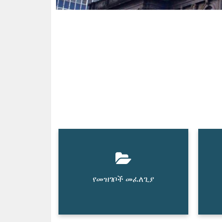
የመዝገቦች መፈለጊያ