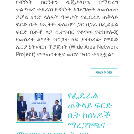
የዳኝነት ስርዓቱን ዲጂታላይዝ በማድረግ
ቀልጣፋና ተደራሽ የዳኝነት አገልግሎት ለመስጠት
ይቻል ዘንድ ላለፋት ዓመታት የፌደራል ጠቅላይ
ፍርድ ቤት ከኢትዮ ቴሌኮም ጋር በጋራ በፌደራል
ፍርድ ቤቶች ላይ ሲተገብር የቆየው የቴክኖሎጂ
የመሰረተ ልማት ዝርጋታ ላይ ያተኮረው የዋይድ
ኤርያ ኔትወርክ ፕሮጀክት (Wide Area Network
Project) የማጠናቀቂያ መርሃ ግብር ተካሂዷል።
READ MORE
የፌዴራል
ጠቅላይ ፍርድ
ቤት ከሰነዶች
ማረጋገጫና