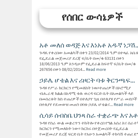
የሰበር ውሳኔዎች
አቶ መለሰ ወዳጅ እና እነአቶ አዱኛ ነጋሽ..
ጉዳዪ የቀረበው አመልካች በቀን 23/02/2014 ዓ.ም በተጻፈ አቤ
የፌደራል መጀመሪያ ደረጃ ፍ/ቤት በመ/ቁ 63131 በቀን
18/06/2013 ዓ.ም እንዲሁም የፌደራል ከፍተኛ ፍ/ቤት በመ/ቁ
267656 በቀን 08/02/2014...
Read more
ኃይሌ ሆቴል እና ሪዞርት ባቱ ቅርንጫፍ...
ጉዳዩ የሥራ ክርክርን የሚመለከት ነዉ፡፡ተጠሪዎች በኦሮሚያ
ብሔራዊ ክልል በአዳሚ ቱሉ ወረዳ ፍርድ ቤት በአመልካች ላይ
በመሰረቱት ክስ ተጠሪዎች በተለያየ ጊዜ በተለያዩ የሥራ መደቦች
በተለያየ የደመወዝ መጠን በባቱ ኃይሌ ሆቴልና...
Read more
ሲሳይ ሰብስቤ ህንጻ ስራ ተቋራጭ እና አቶ.
ጉዳዩ የስራ ውል መቋረጥን ተከትሎ የቀረበ የግል አሰሪ እና ሰራተ
ክርክርን የሚመለከት ነው፡፡ ክርክሩ በተጀመረበት የፌደራል
የመጀመሪያ ደረጃ ፍርድ ቤት የአሁን አመልካች ተከሳሽ ተጠሪ ደ