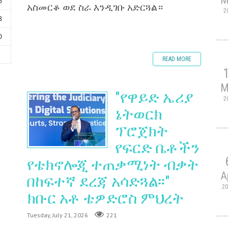
6
አስመርቆ ወደ ስራ እንዲገቡ አድርጓል።
2
3
0
6
READ MORE
M
"የዋይድ ኤሪያ
2
ኔትወርክ
ፕሮጀክት
የፍርድ ቤቶችን
የቴክኖሎጂ ተጠቃሚነት ብቃት
A
በከፍተኛ ደረጃ አሳድጓል፡፡"
2
ክቡር አቶ ቴዎድሮስ ምህረት
Tuesday, July 21, 2026
221