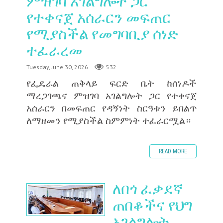
ምዝገባ አገልግሎት ጋር
የተቀናጀ አሰራርን መፍጠር
የሚያስችል የመግባቢያ ሰነድ
ተፈራረመ
Tuesday, June 30, 2026
532
‎የፌዴራል ጠቅላይ ፍርድ ቤት ከሰነዶች
ማረጋገጫና ምዝገባ አገልግሎት ጋር የተቀናጀ
አሰራርን በመፍጠር የዳኝነት ስርዓቱን ይበልጥ
ለማዘመን የሚያስችል ስምምነት ተፈራርሟል።
READ MORE
ለበጎ ፈቃደኛ
ጠበቆችና የህግ
አገልግሎት