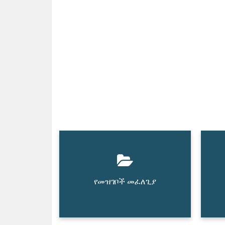
የመዝገቦች መፈለጊያ