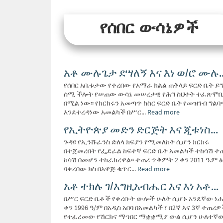
የሰበር ውሳኔዎች
አቶ ሙሉጌታ ደሣለኝ እና እነ ወ/ሮ ሙሉ..
የሰበር አቤቱታው የቀረበው የአማራ ክልል ጠቅላይ ፍርድ ቤት ይ
ሰሚ ችሎት የሠጠው ውሳኔ መሠረታዊ የሕግ ስህተት ተፈጽሞ
በሚል ነው፡፡ የክርክሩን አመጣጥ ከስር ፍርድ ቤት የመዝገብ ግል
እንደተረዳነው አመልካች በሥር...
Read more
የኢትዮጵያ መድን ድርጅት እና ጂቱነስ...
ጉዳዩ የኢንሹራንስ ድለላ ክፍያን የሚመለከት ሲሆን ክርክሩ
በተጀመረበት የፌደራል ከፍተኛ ፍርድ ቤት አመልካች ተከሳሽ ተ
ከሳሽ በመሆን ተከራክረዋል፡፡ ተጠሪ ጥቅምት 2 ቀን 2011 ዓ.ም 
ባቀረበው ክስ በአዋጅ ቁጥር...
Read more
አቶ ተክሉ ገ/እግዚአብሔር እና እነ አቶ...
በሥር ፍርድ ቤቶች የቀረቡት ውሎች ሁለት ሲሆኑ አንደኛው ነሐ
ቀን 1996 ዓ/ም በአዲስ አበባ በአመልካች ፣ በ2ኛ እና 3ኛ ተጠሪ
የተፈረመው የሽርክና ማኀበር ማቋቋሚያ ውል ሲሆን ሁለተኛ