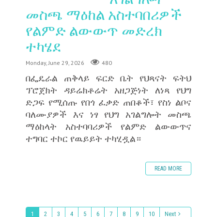
መስጫ ማዕከል አስተባበሪዎች
የልምድ ልውውጥ መድረክ
ተካሄደ
Monday, June 29, 2026
480
በፌዴራል ጠቅላይ ፍርድ ቤት የህጻናት ፍትህ
ፕሮጀክት ዳይሬክቶሬት አዘጋጅነት ለነጻ የህግ
ድጋፍ የሚሰጡ የበጎ ፈቃድ ጠበቆች፣ የስነ ልቦና
ባለሙያዎች እና ነፃ የህግ አገልግሎት መስጫ
ማዕከላት አስተባባሪዎች የልምድ ልውውጥና
ተግባር ተኮር የዉይይት ተካሂዷል።
READ MORE
1
2
3
4
5
6
7
8
9
10
Next