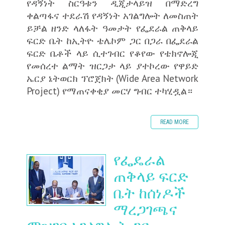
የዳኝነት ስርዓቱን ዲጂታላይዝ በማድረግ
ቀልጣፋና ተደራሽ የዳኝነት አገልግሎት ለመስጠት
ይቻል ዘንድ ላለፋት ዓመታት የፌደራል ጠቅላይ
ፍርድ ቤት ከኢትዮ ቴሌኮም ጋር በጋራ በፌደራል
ፍርድ ቤቶች ላይ ሲተገብር የቆየው የቴክኖሎጂ
የመሰረተ ልማት ዝርጋታ ላይ ያተኮረው የዋይድ
ኤርያ ኔትወርክ ፕሮጀክት (Wide Area Network
Project) የማጠናቀቂያ መርሃ ግብር ተካሂዷል።
READ MORE
የፌዴራል
ጠቅላይ ፍርድ
ቤት ከሰነዶች
ማረጋገጫና