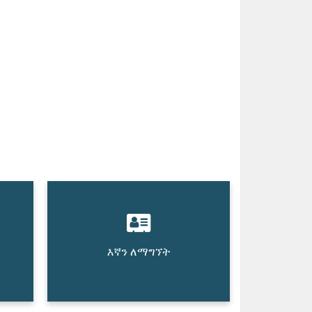
እኛን ለማግኘት