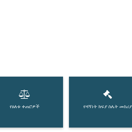
የዕለቱ ቀጠሮዎች
የዳኝነት ክፍያ ስሌት መስሪያ