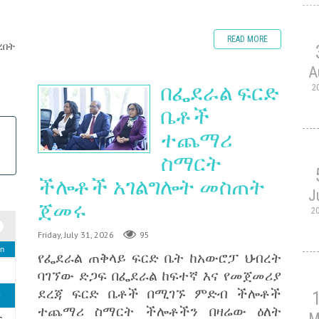
READ MORE
ረበት
A
በፌደራል ፍርድ
2
ቤቶች
ተጨማሪ
ስማርት
ችሎቶች አገልግሎት መስጠት
J
ጀመሩ
2
Friday, July 31, 2026
95
n
የፌደራል ጠቅላይ ፍርድ ቤት ከአውሮፓ ህብረት
2
ባገኘው ድጋፍ በፌደራል ከፍተኛ እና የመጀመሪያ
ደረጃ ፍርድ ቤቶች በሚገኙ ምድብ ችሎቶች
9
ተጨማሪ ስማርት ችሎቶችን በዛሬው ዕለት
M