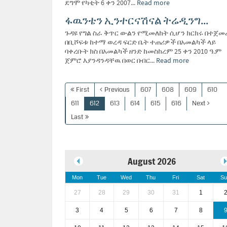
ደግሞ የካቲት 6 ቀን 2007...
Read more
ፋዉንቴን ኢንተርናሽናል ትሬዲንግ...
ጉዳዩ የግል ስራ ቅጥር ውልን የሚመለከት ሲሆን ክርክሩ በተጀመ
በቢሾፍቱ ከተማ ወረዳ ፍርድ ቤት ተጠሪዎች በአመልካች ላይ
ባቀረቡት ክስ በአመልካች ዘንድ ከመስከረም 25 ቀን 2010 ዓ.ም
ጀምሮ እያንዳንዳቸዉ በወር በብር...
Read more
First
Previous
607
608
609
610
611
612
613
614
615
616
Next
Last
August 2026
Mon
Tue
Wed
Thu
Fri
Sat
Su
27
28
29
30
31
1
3
4
5
6
7
8