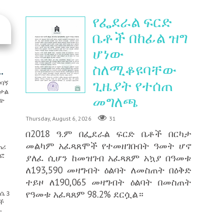
የፌደራል ፍርድ
ቤቶች በከፊል ዝግ
ሆነው
ስለሚቆዩባቸው
.
ጊዜያት የተሰጠ
ግባኝ
በታል
መግለጫ
ባጭ
Thursday, August 6, 2026
31
በ2018 ዓ.ም በፌደራል ፍርድ ቤቶች በርካታ
መልካም አፈጻጸሞች የተመዘገቡበት ዓመት ሆኖ
ጠሪ
ፅፎ
ያለፈ ሲሆን ከመዝገብ አፈጻጸም አኳያ በዓመቱ
ለ193,590 መዛግብት ዕልባት ለመስጠት በዕቅድ
ተይዞ ለ190,065 መዛግብት ዕልባት በመስጠት
የዓመቱ አፈጻጸም 98.2% ደርሷል።
ሴ 3
ዎች
ው