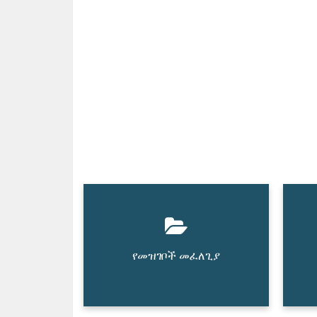
የመዝገቦች መፈለጊያ