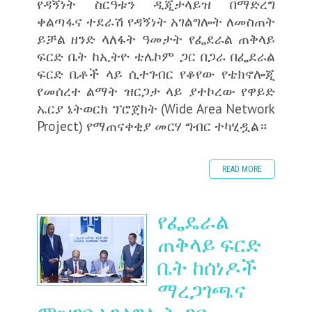
የዳኝነት ስርዓቱን ዲጂታላይዝ በማድረግ
ቀልጣፋና ተደራሽ የዳኝነት አገልግሎት ለመስጠት
ይቻል ዘንድ ላለፋት ዓመታት የፌደራል ጠቅላይ
ፍርድ ቤት ከኢትዮ ቴሌኮም ጋር በጋራ በፌደራል
ፍርድ ቤቶች ላይ ሲተገብር የቆየው የቴክኖሎጂ
የመሰረተ ልማት ዝርጋታ ላይ ያተኮረው የዋይድ
ኤርያ ኔትወርክ ፕሮጀክት (Wide Area Network
Project) የማጠናቀቂያ መርሃ ግብር ተካሂዷል።
READ MORE
የፌዴራል
ጠቅላይ ፍርድ
ቤት ከሰነዶች
ማረጋገጫና