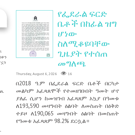
የፌደራል ፍርድ
ቤቶች በከፊል ዝግ
ሆነው
ስለሚቆዩባቸው
ጊዜያት የተሰጠ
ይ
በቀን
መግለጫ
ሆኗን
Thursday, August 6, 2026
16
በ2018 ዓ.ም በፌደራል ፍርድ ቤቶች በርካታ
መልካም አፈጻጸሞች የተመዘገቡበት ዓመት ሆኖ
በሌ
ያለፈ ሲሆን ከመዝገብ አፈጻጸም አኳያ በዓመቱ
ለ193,590 መዛግብት ዕልባት ለመስጠት በዕቅድ
ተይዞ ለ190,065 መዛግብት ዕልባት በመስጠት
የዓመቱ አፈጻጸም 98.2% ደርሷል።
ው