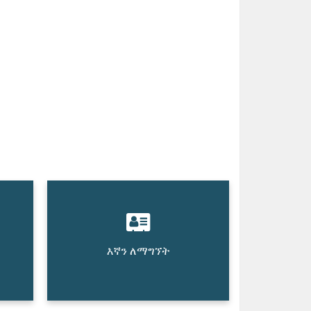
እኛን ለማግኘት