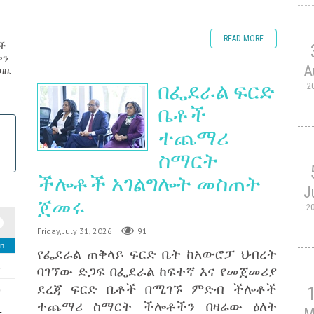
READ MORE
ች
ቀን
A
ኑዛዜ
በፌደራል ፍርድ
2
ቤቶች
ተጨማሪ
ስማርት
ችሎቶች አገልግሎት መስጠት
J
ጀመሩ
2
Friday, July 31, 2026
91
n
የፌደራል ጠቅላይ ፍርድ ቤት ከአውሮፓ ህብረት
2
ባገኘው ድጋፍ በፌደራል ከፍተኛ እና የመጀመሪያ
ደረጃ ፍርድ ቤቶች በሚገኙ ምድብ ችሎቶች
9
ተጨማሪ ስማርት ችሎቶችን በዛሬው ዕለት
M