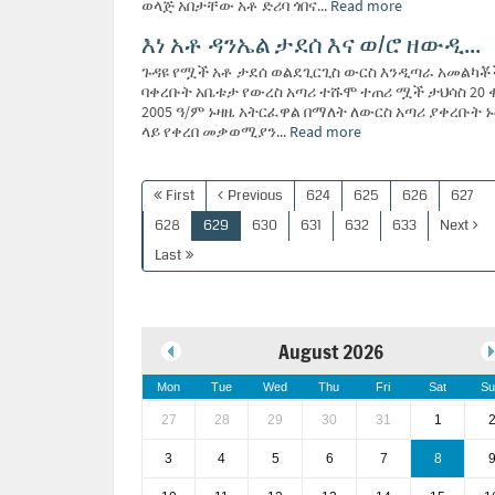
ወላጅ አበታቸው አቶ ድሪባ ጎበና...
Read more
እነ አቶ ዳንኤል ታደሰ እና ወ/ሮ ዘውዲ...
ጉዳዩ የሟች አቶ ታደሰ ወልደጊርጊስ ውርስ እንዲጣራ አመልካቾ
ባቀረቡት አቤቱታ የውረስ አጣሪ ተሹሞ ተጠሪ ሟች ታህሳስ 20 
2005 ዓ/ም ኑዛዜ አትርፈዋል በማለት ለውርስ አጣሪ ያቀረቡት 
ላይ የቀረበ መቃወሚያን...
Read more
First
Previous
624
625
626
627
628
629
630
631
632
633
Next
Last
August 2026
Mon
Tue
Wed
Thu
Fri
Sat
Su
27
28
29
30
31
1
3
4
5
6
7
8