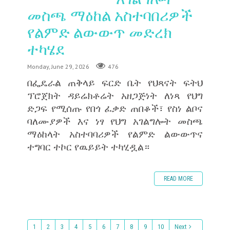
መስጫ ማዕከል አስተባበሪዎች
የልምድ ልውውጥ መድረክ
ተካሄደ
Monday, June 29, 2026
476
በፌዴራል ጠቅላይ ፍርድ ቤት የህጻናት ፍትህ
ፕሮጀክት ዳይሬክቶሬት አዘጋጅነት ለነጻ የህግ
ድጋፍ የሚሰጡ የበጎ ፈቃድ ጠበቆች፣ የስነ ልቦና
ባለሙያዎች እና ነፃ የህግ አገልግሎት መስጫ
ማዕከላት አስተባባሪዎች የልምድ ልውውጥና
ተግባር ተኮር የዉይይት ተካሂዷል።
READ MORE
1
2
3
4
5
6
7
8
9
10
Next