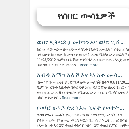
የሰበር ውሳኔዎች
ወ/ሮ ኢትዬጵያ መኮንን እና ወ/ሮ ጊሹ...
ክርክሩ የጀመረው በወረዳው ፍ/ቤት የአሁን አመልካች በተጠሪ ላ
ባቀረቡት ክስ ነው፡፡ከመዝገቡ መረዳት እንደሚቻለው አመልካች 
11/03/2012 ዓ.ም በጻፈችው የተሻሻለ አቤቱታ ተጠሪ እናቷ መ
በመግለጽ አባቴ አቶ መኮንን...
Read more
አብዲ አሚን አሊሾ እና እነ አቶ ሙሳ...
ከመዝገቡ መረዳት እንደሚቻለው አመልካች በቀን 03/11/2011
ዓ.ም ባቀረቡት አቤቱታ በድሬዳዋ አስተዳደር ጀሎ በሊና ገጠር ቀ
ልዩ ስፍራው ኢጃነኒ ተብሎ በሚጠራው አካባቢ የሚገኝ አዋሳኙ
በክሱ የተጠቀሰ...
Read more
የወ/ሮ ፀሐይ ድሪባ እና ቢፍቱ የወተት...
ጉዳዩ የገጠር መሬት ይዞታ የውርስ ክርክርን የሚመለከት ሆኖ
የተጀመረው በወልመራ ወረዳ ፍርድ ቤት ሲሆን 1ኛ ተጠሪ ከሳሽ
፤አመልካች እና 2ኛ ተጠሪ ተከሳሽ ነበሩ፡፡ 1ኛ ተጠሪ በሥር ክሳቸ