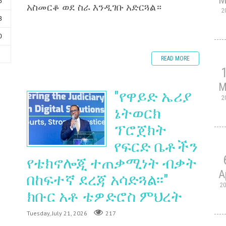
6
አስመርቆ ወደ ስራ እንዲገቡ አድርጓል።
2
3
0
6
READ MORE
M
"የዋይድ ኤሪያ
2
ኔትወርክ
ፕሮጀክት
የፍርድ ቤቶችን
የቴክኖሎጂ ተጠቃሚነት ብቃት
A
በከፍተኛ ደረጃ አሳድጓል፡፡"
2
ክቡር አቶ ቴዎድሮስ ምህረት
Tuesday, July 21, 2026
217