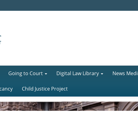
Going to Court
Digital Law Library
News Medi
cancy
Child Justice Project