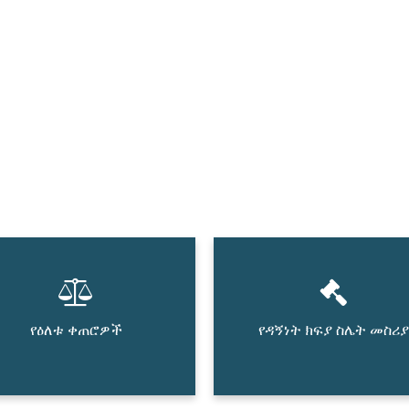
የዕለቱ ቀጠሮዎች
የዳኝነት ክፍያ ስሌት መስሪያ