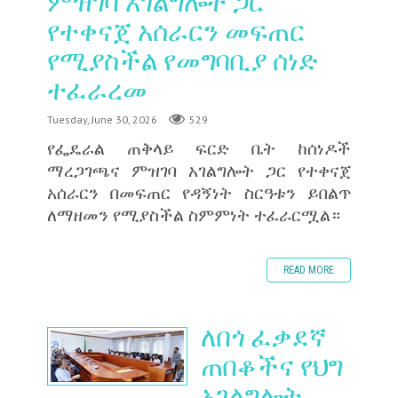
ምዝገባ አገልግሎት ጋር
የተቀናጀ አሰራርን መፍጠር
የሚያስችል የመግባቢያ ሰነድ
ተፈራረመ
Tuesday, June 30, 2026
529
‎የፌዴራል ጠቅላይ ፍርድ ቤት ከሰነዶች
ማረጋገጫና ምዝገባ አገልግሎት ጋር የተቀናጀ
አሰራርን በመፍጠር የዳኝነት ስርዓቱን ይበልጥ
ለማዘመን የሚያስችል ስምምነት ተፈራርሟል።
READ MORE
ለበጎ ፈቃደኛ
ጠበቆችና የህግ
አገልግሎት