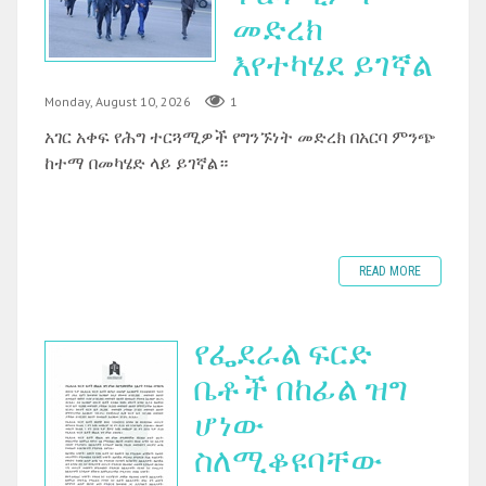
መድረክ
እየተካሄደ ይገኛል
Monday, August 10, 2026
1
አገር አቀፍ የሕግ ተርጓሚዎች የግንኙነት መድረክ በአርባ ምንጭ
ከተማ በመካሄድ ላይ ይገኛል።
READ MORE
የፌደራል ፍርድ
ቤቶች በከፊል ዝግ
ሆነው
ስለሚቆዩባቸው