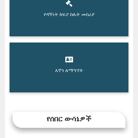
የዳኝነት ክፍያ ስሌት መስሪያ
እኛን ለማግኘት
የሰበር ውሳኔዎች