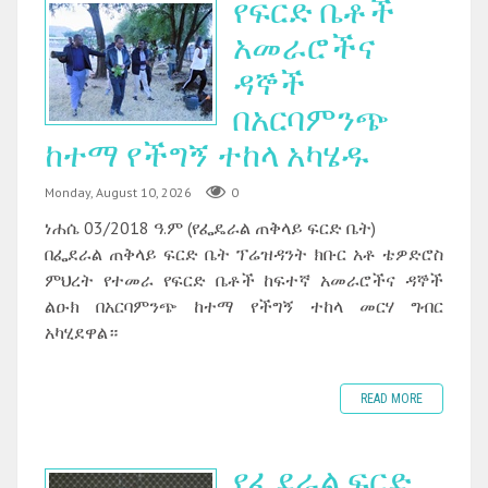
የፍርድ ቤቶች
አመራሮችና
ዳኞች
በአርባምንጭ
ከተማ የችግኝ ተከላ አካሄዱ ‎
Monday, August 10, 2026
0
ነሐሴ 03/2018 ዓ.ም (የፌዴራል ጠቅላይ ፍርድ ቤት)
በፌደራል ጠቅላይ ፍርድ ቤት ፕሬዝዳንት ክቡር አቶ ቴዎድሮስ
ምህረት የተመራ የፍርድ ቤቶች ከፍተኛ አመራሮችና ዳኞች
ልዑክ በአርባምንጭ ከተማ የችግኝ ተከላ መርሃ ግብር
አካሂደዋል።
READ MORE
የፌደራል ፍርድ