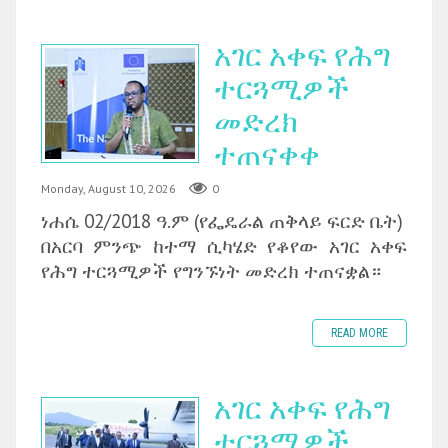
አገር አቀፍ የሕግ
ተርጓሚዎች
መድረክ
ተጠናቀቀ
Monday, August 10, 2026
0
ነሐሴ 02/2018 ዓ.ም (የፌዴራል ጠቅላይ ፍርድ ቤት)
‎በአርባ ምንጭ ከተማ ሲካሄድ የቆየው አገር አቀፍ
የሕግ ተርጓሚዎች የግንኙነት መድረክ ተጠናቋል።
READ MORE
አገር አቀፍ የሕግ
ተርጓሚዎች