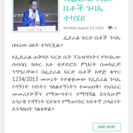
ቤቶች ጉባኤ
ተካሄደ
Monday, August 10, 2026
0
ፌደራል ፍርድ ቤቶች ጉባኤ
በዛሬው ዕለት ተካሂዷል።
‎የፌዴራል ጠቅላይ ፍርድ ቤት ፕሬዝዳንትና የጉባኤው
ሰብሳቢ ክቡር አቶ ቴዎድሮስ ምህረት በመክፈቻ
ንግግራቸው፤ በፌደራል ፍርድ ቤቶች አዋጅ ቁጥር
1234/2013 መሠረት የተቋቋመው የፌደራል ጉባኤ
የዳኝነት ነፃነትና ገለልተኝነትን የመጠበቅ፣ የአሰራር
መመሪያዎችን የማውጣትና የማሻሻል እንዲሁም
አገራዊ የዳኝነት ሂደቱን የማጠናከር ከፍተኛ ኃላፊነት
እንዳለበት ገልጸዋል።
READ MORE