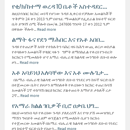
የቂ/ክ/ከተማ ወረዳ 10 ቤቶች አስተዳደር...
ለዚህ የሰበር ክርክር መነሻ የሆነው ጉዳይ ሊቀርብ የቻለው አመልካቾች
ጥቅምት 24 ቀን 2013 ዓ.ም በተፃፈ ማመልከቻ የፌደራል ከፍተኛ ፍርድ
ቤት ይግባኝ ሰሚ ችሎት በመ/ቁ. 247606 ግንቦት 17 ቀን 2012 ዓ.ም
በዋለው ችሎት...
Read more
ልማት ፋና የደን ማሕበር እና የአቶ አበበ...
ጉዳዩ የተጠሪዎች አባት የተከሉትን ባሕር ዛፍ ከሕግ ውጪ ቆርጦ ወስዶል
የተባለወን አመልካች የባህር ዛፉን ግምት ለማስከፈል የቀረበ የንብረት
ክርክርን የሚመለከት ሆኖ አማራ ብሔራዊ ክልላዊ መንግስት ደቡብ ወሎ
ዞን...
Read more
አቶ አባይነህ አለባቸው እና አቶ ሙሉጌታ...
በአማራ ብሔራዊ ክልላዊ መንግስት ደቡብ ጎንደር ዞን ከፍኛ ፍርድ ቤት
በተጀመረው ቤትና ይዞታን ለማስለቀቅ የቀረበውን ክርክር ተጠሪ ከሳሽ
አመልካች 1ኛ ተከሣሽ በዚህ ክርክር ያልተጠሩት እማሆይ ታከለች ረታ
2ኛ...
Read more
የአማራ ክልል ገቢዎች ቢሮ ዐቃቤ ህግ...
በዚህ መዝገብ ላይ የቀረበው ጉዳይ ያለደረሰኝ እና የጭያሽ መመዝገቢያ
ማሽን ግብይት መፈፀም ወንጀልን የሚመለከት ሲሆን ክርክሩ
የተጀመረው አመልካች በአማራ ብሔራዊ ክልላዊ መንግስት ደቡብ ጎንደር
ዞን ከፍተኛ ፍርድ ቤት የአሁን...
Read more