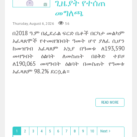
ጊዜያት የተሰጠ
መግለጫ
Thursday, August 6, 2026
56
በ2018 ዓ.ም በፌደራል ፍርድ ቤቶች በርካታ መልካም
አፈጻጸሞች የተመዘገቡበት ዓመት ሆኖ ያለፈ ሲሆን
ከመዝገብ አፈጻጸም አኳያ በዓመቱ ለ193,590
መዛግብት ዕልባት ለመስጠት በዕቅድ ተይዞ
ለ190,065 መዛግብት ዕልባት በመስጠት የዓመቱ
አፈጻጸም 98.2% ደርሷል።
READ MORE
1
2
3
4
5
6
7
8
9
10
Next