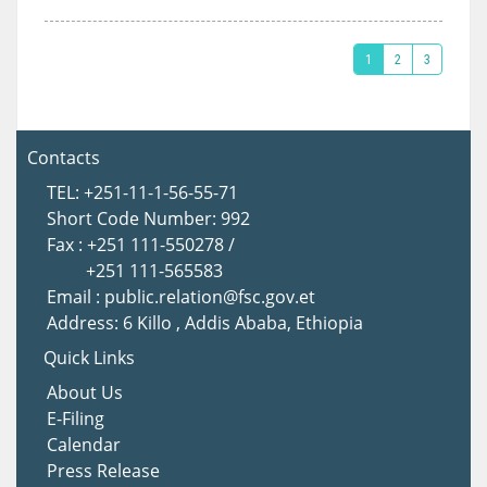
1
2
3
Contacts
TEL: +251-11-1-56-55-71
Short Code Number: 992
Fax : +251 111-550278 /
+251 111-565583
Email : public.relation@fsc.gov.et
Address: 6 Killo , Addis Ababa, Ethiopia
Quick Links
About Us
E-Filing
Calendar
Press Release