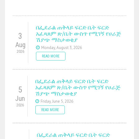
በፌደራል ጠቅላይ ፍርድ ቤት ፍርድ
አፈጻጸም ጽ/ቤት ውስጥ የሚገኝ የሀራጅ
3
ሽያጭ ማስታወቂያ
Aug
Monday, August 3, 2026
2026
READ MORE
በፌደራል ጠቅላይ ፍርድ ቤት ፍርድ
አፈጻጸም ጽ/ቤት ውስጥ የሚገኝ የሀራጅ
5
ሽያጭ ማስታወቂያ
Jun
Friday, June 5, 2026
2026
READ MORE
በፌደራል ጠቅላይ ፍርድ ቤት ፍርድ