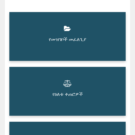
የመዝገቦች መፈለጊያ
የዕለቱ ቀጠሮዎች