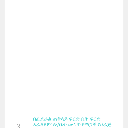
በፌደራል ጠቅላይ ፍርድ ቤት ፍርድ
አፈጻጸም ጽ/ቤት ውስጥ የሚገኝ የሀራጅ
3