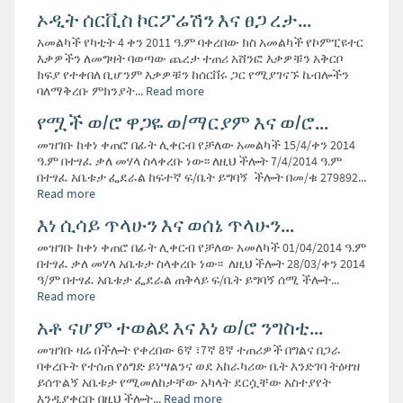
ኦዲት ሰርቪስ ኮርፖሬሽን እና ፀጋ ረታ...
አመልካች የካቲት 4 ቀን 2011 ዓ.ም ባቀረበው ክስ አመልካች የኮምፒዩተር
እቃዎችን ለመግዛት ባወጣው ጨረታ ተጠሪ አሸንፎ እቃዎቹን አቅርቦ
ክፍያ የተቀበለ ቢሆንም እቃዎቹን ከሰርቨሩ ጋር የሚያገናኙ ኬብሎችን
ባለማቅረቡ ምክንያት...
Read more
የሟች ወ/ሮ ዋጋዬ ወ/ማርያም እና ወ/ሮ...
መዝገቡ ከቀነ ቀጠሮ በፊት ሊቀርብ የቻለው አመልካች 15/4/ቀን 2014
ዓ.ም በተፃፈ ቃለ መሃላ ስላቀረቡ ነው፡፡ ለዚህ ችሎት 7/4/2014 ዓ.ም
በተፃፈ አቤቱታ ፌደራል ከፍተኛ ፍ/ቤት ይግባኝ ችሎት በመ/ቁ 279892...
Read more
እነ ሲሳይ ጥላሁን እና ወሰኔ ጥላሁን...
መዝገቡ ከቀነ ቀጠሮ በፊት ሊቀርብ የቻለው አመለካች 01/04/2014 ዓ.ም
በተፃፈ ቃለ መሃላ አቤቱታ ስላቀረቡ ነው፡፡ ለዚህ ችሎት 28/03/ቀን 2014
ዓ/ም በተፃፈ አቤቱታ ፌደራል ጠቅላይ ፍ/ቤት ይግባኝ ሰሚ ችሎት...
Read more
አቶ ናሆም ተወልደ እና እነ ወ/ሮ ንግስቲ...
መዝገቡ ዛሬ በችሎት የቀረበው 6ኛ ፣7ኛ 8ኛ ተጠሪዎች በግልና በጋራ
ባቀረቡት የተሰጠ የዕግድ ይነሣልንና ወደ አከራካሪው ቤት እንድገባ ትዕዛዝ
ይሰጥልኝ አቤቱታ የሚመለከታቸው አካላት ደርሷቸው አስተያየት
እንዲያቀርቡ በዚህ ችሎት...
Read more