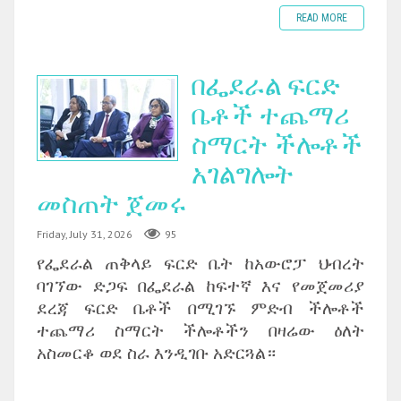
READ MORE
በፌደራል ፍርድ
ቤቶች ተጨማሪ
ስማርት ችሎቶች
አገልግሎት
መስጠት ጀመሩ
Friday, July 31, 2026
95
የፌደራል ጠቅላይ ፍርድ ቤት ከአውሮፓ ህብረት
ባገኘው ድጋፍ በፌደራል ከፍተኛ እና የመጀመሪያ
ደረጃ ፍርድ ቤቶች በሚገኙ ምድብ ችሎቶች
ተጨማሪ ስማርት ችሎቶችን በዛሬው ዕለት
አስመርቆ ወደ ስራ እንዲገቡ አድርጓል።