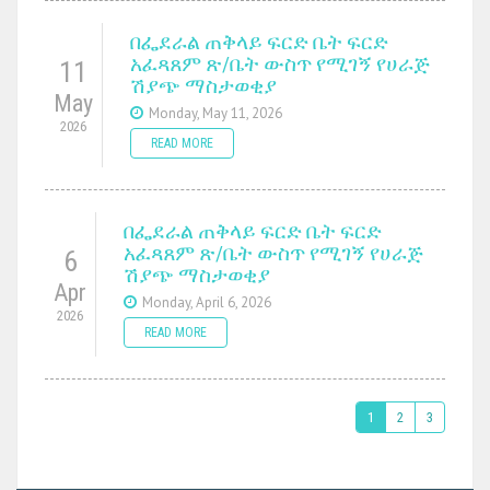
በፌደራል ጠቅላይ ፍርድ ቤት ፍርድ
አፈጻጸም ጽ/ቤት ውስጥ የሚገኝ የሀራጅ
11
ሽያጭ ማስታወቂያ
May
Monday, May 11, 2026
2026
READ MORE
በፌደራል ጠቅላይ ፍርድ ቤት ፍርድ
አፈጻጸም ጽ/ቤት ውስጥ የሚገኝ የሀራጅ
6
ሽያጭ ማስታወቂያ
Apr
Monday, April 6, 2026
2026
READ MORE
1
2
3