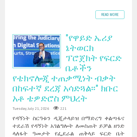
READ MORE
"የዋይድ ኤሪያ
ኔትወርክ
ፕሮጀክት የፍርድ
ቤቶችን
የቴክኖሎጂ ተጠቃሚነት ብቃት
በከፍተኛ ደረጃ አሳድጓል፡፡" ክቡር
አቶ ቴዎድሮስ ምህረት
Tuesday, July 21, 2026
221
የዳኝነት ስርዓቱን ዲጂታላይዝ በማድረግ ቀልጣፋና
ተደራሽ የዳኝነት አገልግሎት ለመስጠት ይቻል ዘንድ
ላለፋት ዓመታት የፌደራል ጠቅላይ ፍርድ ቤት