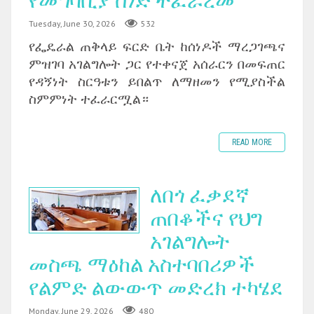
የመግባቢያ ሰነድ ተፈራረመ
Tuesday, June 30, 2026
532
‎የፌዴራል ጠቅላይ ፍርድ ቤት ከሰነዶች ማረጋገጫና
ምዝገባ አገልግሎት ጋር የተቀናጀ አሰራርን በመፍጠር
የዳኝነት ስርዓቱን ይበልጥ ለማዘመን የሚያስችል
ስምምነት ተፈራርሟል።
READ MORE
ለበጎ ፈቃደኛ
ጠበቆችና የህግ
አገልግሎት
መስጫ ማዕከል አስተባበሪዎች
የልምድ ልውውጥ መድረክ ተካሄደ
Monday, June 29, 2026
480