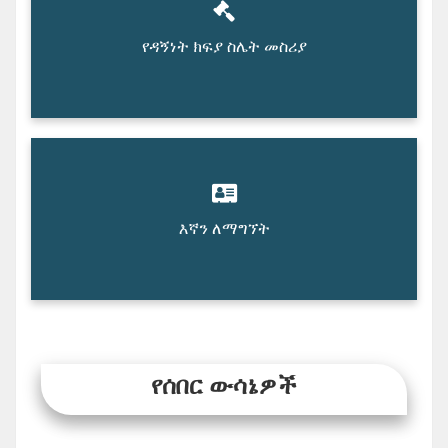
የዳኝነት ክፍያ ስሌት መስሪያ
እኛን ለማግኘት
የሰበር ውሳኔዎች