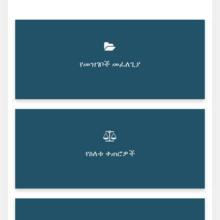
የመዝገቦች መፈለጊያ
የዕለቱ ቀጠሮዎች