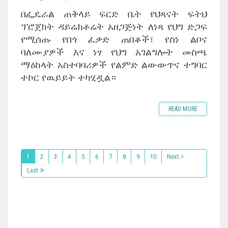
በፌዴራል ጠቅላይ ፍርድ ቤት የህጻናት ፍትህ
ፕሮጀክት ዳይሬክቶሬት አዘጋጅነት ለነጻ የህግ ድጋፍ
የሚሰጡ የበጎ ፈቃድ ጠበቆች፣ የስነ ልቦና
ባለሙያዎች እና ነፃ የህግ አገልግሎት መስጫ
ማዕከላት አስተባባሪዎች የልምድ ልውውጥና ተግባር
ተኮር የዉይይት ተካሂዷል።
READ MORE
1
2
3
4
5
6
7
8
9
10
Next
Last