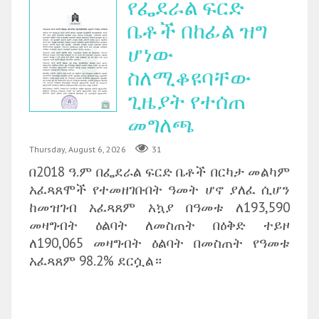
የፌደራል ፍርድ
ቤቶች በከፊል ዝግ
ሆነው
ስለሚቆዩባቸው
ጊዜያት የተሰጠ
መግለጫ
Thursday, August 6, 2026
31
በ2018 ዓ.ም በፌደራል ፍርድ ቤቶች በርካታ መልካም
አፈጻጸሞች የተመዘገቡበት ዓመት ሆኖ ያለፈ ሲሆን
ከመዝገብ አፈጻጸም አኳያ በዓመቱ ለ193,590
መዛግብት ዕልባት ለመስጠት በዕቅድ ተይዞ
ለ190,065 መዛግብት ዕልባት በመስጠት የዓመቱ
አፈጻጸም 98.2% ደርሷል።