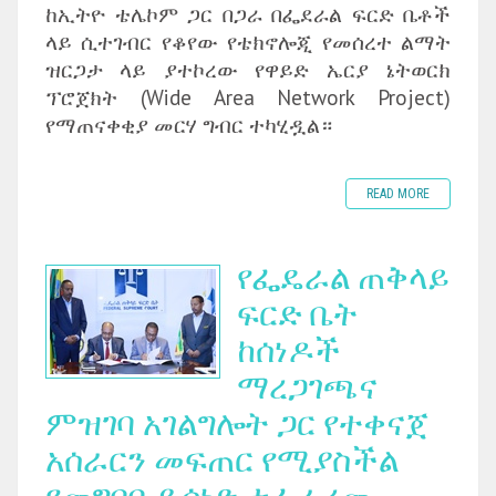
ከኢትዮ ቴሌኮም ጋር በጋራ በፌደራል ፍርድ ቤቶች
ላይ ሲተገብር የቆየው የቴክኖሎጂ የመሰረተ ልማት
ዝርጋታ ላይ ያተኮረው የዋይድ ኤርያ ኔትወርክ
ፕሮጀክት (Wide Area Network Project)
የማጠናቀቂያ መርሃ ግብር ተካሂዷል።
READ MORE
የፌዴራል ጠቅላይ
ፍርድ ቤት
ከሰነዶች
ማረጋገጫና
ምዝገባ አገልግሎት ጋር የተቀናጀ
አሰራርን መፍጠር የሚያስችል