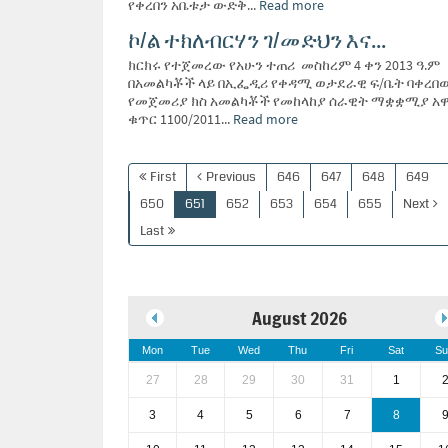
የቀረበን አቤቱታ ውድቅ...
Read more
ኮ/ል ተክለብርሃን ገ/መድህን እና...
ክርክሩ የተጀመረው የአሁን ተጠሪ መስከረም 4 ቀን 2013 ዓ.ም
በአመልካቾች ላይ በኢፌዲሪ የቀዳሚ ወታደራዊ ፍ/ቤት ባቀረበ
የመጀመሪያ ክስ አመልካቾች የመከላከያ ሰራዊት ማቋቋሚያ አ
ቁጥር 1100/2011...
Read more
First
Previous
646
647
648
649
650
651
652
653
654
655
Next
Last
August 2026
Mon
Tue
Wed
Thu
Fri
Sat
Su
27
28
29
30
31
1
3
4
5
6
7
8