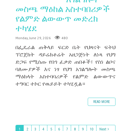
መስጫ ማዕከል አስተባበሪዎች
የልምድ ልውውጥ መድረክ
ተካሄደ
Monday, June 29, 2026
480
በፌዴራል ጠቅላይ ፍርድ ቤት የህጻናት ፍትህ
ፕሮጀክት ዳይሬክቶሬት አዘጋጅነት ለነጻ የህግ
ድጋፍ የሚሰጡ የበጎ ፈቃድ ጠበቆች፣ የስነ ልቦና
ባለሙያዎች እና ነፃ የህግ አገልግሎት መስጫ
ማዕከላት አስተባባሪዎች የልምድ ልውውጥና
ተግባር ተኮር የዉይይት ተካሂዷል።
READ MORE
1
2
3
4
5
6
7
8
9
10
Next