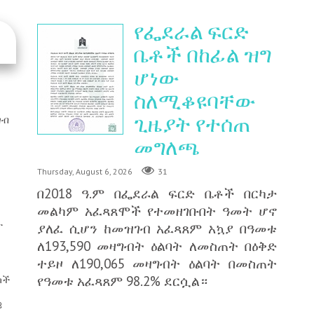
የፌደራል ፍርድ
ቤቶች በከፊል ዝግ
ሆነው
ስለሚቆዩባቸው
ጊዜያት የተሰጠ
ገብ
መግለጫ
Thursday, August 6, 2026
31
በ2018 ዓ.ም በፌደራል ፍርድ ቤቶች በርካታ
መልካም አፈጻጸሞች የተመዘገቡበት ዓመት ሆኖ
ት
ያለፈ ሲሆን ከመዝገብ አፈጻጸም አኳያ በዓመቱ
ለ193,590 መዛግብት ዕልባት ለመስጠት በዕቅድ
ተይዞ ለ190,065 መዛግብት ዕልባት በመስጠት
የዓመቱ አፈጻጸም 98.2% ደርሷል።
ካች
8