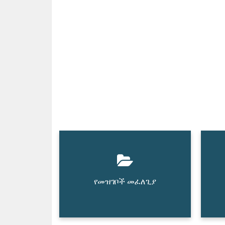
የመዝገቦች መፈለጊያ