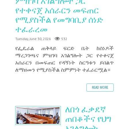
ምዝገባ አገልግሎት ጋር
የተቀናጀ አሰራርን መፍጠር
የሚያስችል የመግባቢያ ሰነድ
ተፈራረመ
Tuesday, June 30, 2026
532
‎የፌዴራል ጠቅላይ ፍርድ ቤት ከሰነዶች
ማረጋገጫና ምዝገባ አገልግሎት ጋር የተቀናጀ
አሰራርን በመፍጠር የዳኝነት ስርዓቱን ይበልጥ
ለማዘመን የሚያስችል ስምምነት ተፈራርሟል።
READ MORE
ለበጎ ፈቃደኛ
ጠበቆችና የህግ
አገልግሎት