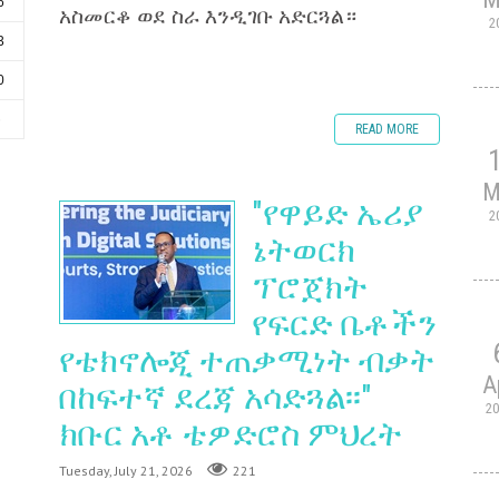
6
አስመርቆ ወደ ስራ እንዲገቡ አድርጓል።
2
3
0
6
READ MORE
M
"የዋይድ ኤሪያ
2
ኔትወርክ
ፕሮጀክት
የፍርድ ቤቶችን
የቴክኖሎጂ ተጠቃሚነት ብቃት
A
በከፍተኛ ደረጃ አሳድጓል፡፡"
2
ክቡር አቶ ቴዎድሮስ ምህረት
Tuesday, July 21, 2026
221