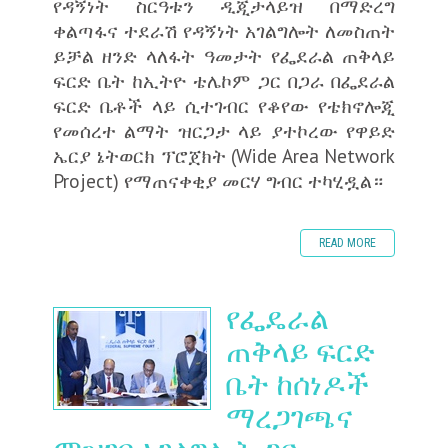
የዳኝነት ስርዓቱን ዲጂታላይዝ በማድረግ
ቀልጣፋና ተደራሽ የዳኝነት አገልግሎት ለመስጠት
ይቻል ዘንድ ላለፋት ዓመታት የፌደራል ጠቅላይ
ፍርድ ቤት ከኢትዮ ቴሌኮም ጋር በጋራ በፌደራል
ፍርድ ቤቶች ላይ ሲተገብር የቆየው የቴክኖሎጂ
የመሰረተ ልማት ዝርጋታ ላይ ያተኮረው የዋይድ
ኤርያ ኔትወርክ ፕሮጀክት (Wide Area Network
Project) የማጠናቀቂያ መርሃ ግብር ተካሂዷል።
READ MORE
የፌዴራል
ጠቅላይ ፍርድ
ቤት ከሰነዶች
ማረጋገጫና