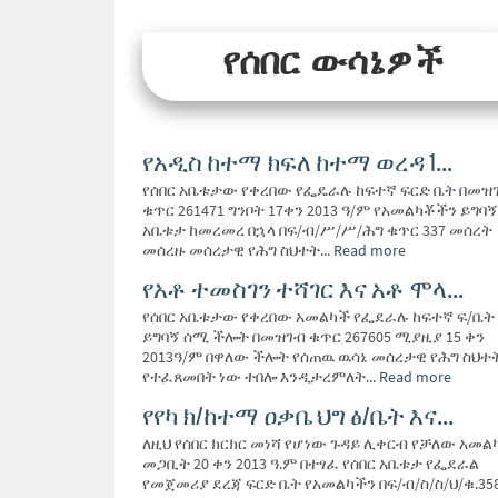
የሰበር ውሳኔዎች
የአዲስ ከተማ ክፍለ ከተማ ወረዳ 1...
የሰበር አቤቱታው የቀረበው የፌዴራሉ ከፍተኛ ፍርድ ቤት በመዝ
ቁጥር 261471 ግንቦት 17ቀን 2013 ዓ/ም የአመልካቾችን ይግባኝ
አቤቱታ ከመረመረ በኋላ በፍ/ብ/ሥ/ሥ/ሕግ ቁጥር 337 መሰረት
መሰረዙ መሰረታዊ የሕግ ስህተት...
Read more
የአቶ ተመስገን ተሻገር እና አቶ ሞላ...
የሰበር አቤቱታው የቀረበው አመልካች የፌደራሉ ከፍተኛ ፍ/ቤት
ይግባኝ ሰሚ ችሎት በመዝገብ ቁጥር 267605 ሚያዚያ 15 ቀን
2013ዓ/ም በዋለው ችሎት የሰጠዉ ዉሳኔ መሰረታዊ የሕግ ስህተ
የተፈጸመበት ነው ተበሎ እንዲታረምለት...
Read more
የየካ ክ/ከተማ ዐቃቤ ህግ ፅ/ቤት እና...
ለዚህ የሰበር ክርክር መነሻ የሆነው ጉዳይ ሊቀርብ የቻለው አመል
መጋቢት 20 ቀን 2013 ዓ.ም በተፃፈ የሰበር አቤቱታ የፌደራል
የመጀመሪያ ደረጃ ፍርድ ቤት የአመልካችን በፍ/ብ/ስ/ስ/ህ/ቁ.35