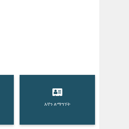
እኛን ለማግኘት