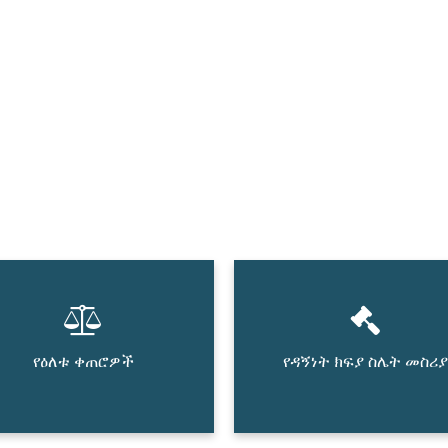
የዕለቱ ቀጠሮዎች
የዳኝነት ክፍያ ስሌት መስሪያ