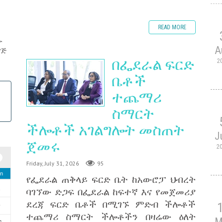
READ MORE
ው
A
ዋጅ
በፌደራል ፍርድ
2
ቤቶች
ተጨማሪ
ስማርት
ችሎቶች አገልግሎት መስጠት
J
ጀመሩ
2
Friday, July 31, 2026
95
n
የፌደራል ጠቅላይ ፍርድ ቤት ከአውሮፓ ህብረት
2
ባገኘው ድጋፍ በፌደራል ከፍተኛ እና የመጀመሪያ
ደረጃ ፍርድ ቤቶች በሚገኙ ምድብ ችሎቶች
9
ተጨማሪ ስማርት ችሎቶችን በዛሬው ዕለት
M