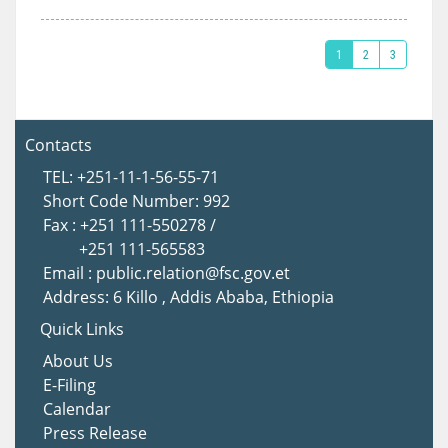
1
2
3
Contacts
TEL: +251-11-1-56-55-71
Short Code Number: 992
Fax : +251 111-550278 /
+251 111-565583
Email : public.relation@fsc.gov.et
Address: 6 Killo , Addis Ababa, Ethiopia
Quick Links
About Us
E-Filing
Calendar
Press Release