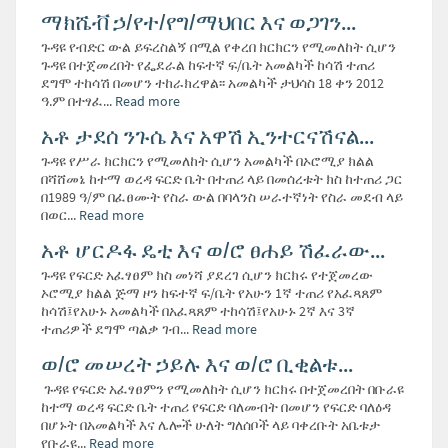
ማክሼቭ ኃ/የተ/የግ/ማህበር እና ወጋገን...
ጉዳዩ የብድር ውል ይፍረስልኝ በሚል የቀረበ ክርክርን የሚመለከት ሲሆን
ጉዳዩ በተጀመረበት የፌደራል ከፍተኛ ፍ/ቤት አመልካች ከሳሽ ተጠሪ
ደግሞ ተከሳሽ በመሆን ተከራክረዋል፡፡ አመልካች ታህሳስ 18 ቀን 2012
ዓ.ም በተፃፈ...
Read more
አቶ ታደሰ ንጉሴ እና አዋሽ ኢንተርናሽናል...
ጉዳዩ የሥራ ክርክርን የሚመለከት ሲሆን አመልካች በኦሮሚያ ክልል
በሻሸመኔ ከተማ ወረዳ ፍርድ ቤት በተጠሪ ላይ በመሰረቱት ክስ ከተጠሪ ጋር
በ1989 ዓ/ም በፈፀሙት የስራ ውል በባላንስ ሠራተኛነት የስራ መደብ ላይ
በወር...
Read more
አቶ ሆርዶፋ ዴቲ እና ወ/ሮ ፀሐይ ሽፈራው...
ጉዳዩ የፍርድ አፈፃፀም ክስ መነሻ ያደረገ ሲሆን ክርክሩ የተጀመረው
ኦሮሚያ ክልል ጅማ ዞን ከፍተኛ ፍ/ቤት የአሁን 1ኛ ተጠሪ የአፈጻጸም
ከሳሽ፤የአሁኑ አመልካች በአፈጻጸም ተከሳሽ፤የአሁኑ 2ኛ እና 3ኛ
ተጠሪዎች ደግሞ ጣልቃ ገብ...
Read more
ወ/ሮ መሠረት ኃይሉ እና ወ/ሮ ቢቂልቱ...
ጉዳዩ የፍርድ አፈፃፀምን የሚመለከት ሲሆን ክርክሩ በተጀመረበት በቡራዩ
ከተማ ወረዳ ፍርድ ቤት ተጠሪ የፍርድ ባለመብት በመሆን የፍርድ ባለዕዳ
በሆኑት በአመልካች እና ሌሎች ሁለት ግለሰቦች ላይ ባቀረቡት አቤቱታ
የቡራዩ...
Read more