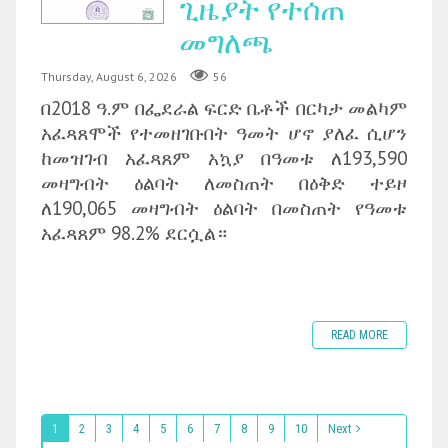
ጊዜያት የተሰጠ
መግለጫ
Thursday, August 6, 2026
56
በ2018 ዓ.ም በፌደራል ፍርድ ቤቶች በርካታ መልካም
አፈጻጸሞች የተመዘገቡበት ዓመት ሆኖ ያለፈ ሲሆን
ከመዝገብ አፈጻጸም አኳያ በዓመቱ ለ193,590
መዛግብት ዕልባት ለመስጠት በዕቅድ ተይዞ
ለ190,065 መዛግብት ዕልባት በመስጠት የዓመቱ
አፈጻጸም 98.2% ደርሷል።
READ MORE
1
2
3
4
5
6
7
8
9
10
Next