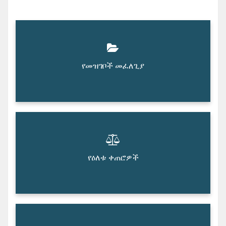
የመዝገቦች መፈለጊያ
የዕለቱ ቀጠሮዎች