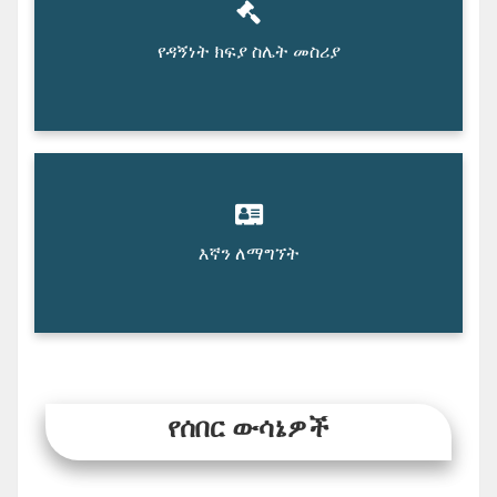
የዳኝነት ክፍያ ስሌት መስሪያ
እኛን ለማግኘት
የሰበር ውሳኔዎች