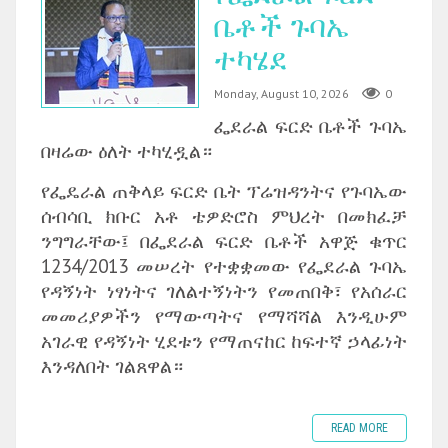
ቤቶች ጉባኤ
ተካሄደ
Monday, August 10, 2026
0
ፌደራል ፍርድ ቤቶች ጉባኤ
በዛሬው ዕለት ተካሂዷል።
‎የፌዴራል ጠቅላይ ፍርድ ቤት ፕሬዝዳንትና የጉባኤው
ሰብሳቢ ክቡር አቶ ቴዎድሮስ ምህረት በመክፈቻ
ንግግራቸው፤ በፌደራል ፍርድ ቤቶች አዋጅ ቁጥር
1234/2013 መሠረት የተቋቋመው የፌደራል ጉባኤ
የዳኝነት ነፃነትና ገለልተኝነትን የመጠበቅ፣ የአሰራር
መመሪያዎችን የማውጣትና የማሻሻል እንዲሁም
አገራዊ የዳኝነት ሂደቱን የማጠናከር ከፍተኛ ኃላፊነት
እንዳለበት ገልጸዋል።
READ MORE