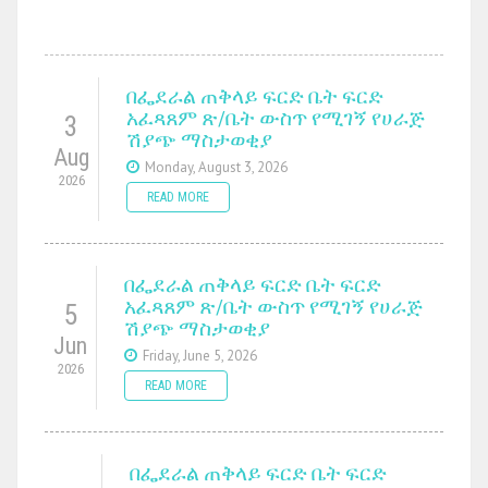
በፌደራል ጠቅላይ ፍርድ ቤት ፍርድ
አፈጻጸም ጽ/ቤት ውስጥ የሚገኝ የሀራጅ
3
ሽያጭ ማስታወቂያ
Aug
Monday, August 3, 2026
2026
READ MORE
በፌደራል ጠቅላይ ፍርድ ቤት ፍርድ
አፈጻጸም ጽ/ቤት ውስጥ የሚገኝ የሀራጅ
5
ሽያጭ ማስታወቂያ
Jun
Friday, June 5, 2026
2026
READ MORE
በፌደራል ጠቅላይ ፍርድ ቤት ፍርድ