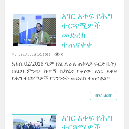
አገር አቀፍ የሕግ
ተርጓሚዎች
መድረክ
ተጠናቀቀ
Monday, August 10, 2026
0
ነሐሴ 02/2018 ዓ.ም (የፌዴራል ጠቅላይ ፍርድ ቤት)
‎በአርባ ምንጭ ከተማ ሲካሄድ የቆየው አገር አቀፍ
የሕግ ተርጓሚዎች የግንኙነት መድረክ ተጠናቋል።
READ MORE
አገር አቀፍ የሕግ
ተርጓሚዎች