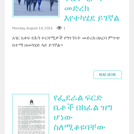
መድረክ
እየተካሄደ ይገኛል
Monday, August 10, 2026
1
አገር አቀፍ የሕግ ተርጓሚዎች የግንኙነት መድረክ በአርባ ምንጭ
ከተማ በመካሄድ ላይ ይገኛል።
READ MORE
የፌደራል ፍርድ
ቤቶች በከፊል ዝግ
ሆነው
ስለሚቆዩባቸው