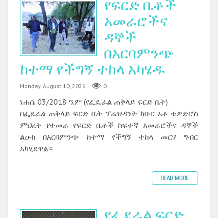
የፍርድ ቤቶች
አመራሮችና
ዳኞች
በአርባምንጭ
ከተማ የችግኝ ተከላ አካሄዱ ‎
Monday, August 10, 2026
0
ነሐሴ 03/2018 ዓ.ም (የፌዴራል ጠቅላይ ፍርድ ቤት)
በፌደራል ጠቅላይ ፍርድ ቤት ፕሬዝዳንት ክቡር አቶ ቴዎድሮስ
ምህረት የተመራ የፍርድ ቤቶች ከፍተኛ አመራሮችና ዳኞች
ልዑክ በአርባምንጭ ከተማ የችግኝ ተከላ መርሃ ግብር
አካሂደዋል።
READ MORE
የፌደራል ፍርድ