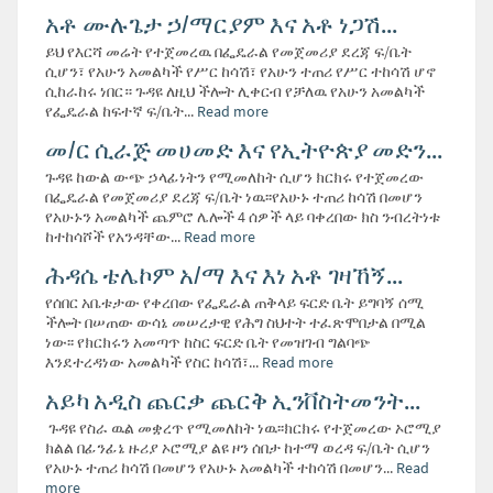
አቶ ሙሉጌታ ኃ/ማርያም እና አቶ ነጋሽ...
ይህ የእርሻ መሬት የተጀመረዉ በፌዴራል የመጀመሪያ ደረጃ ፍ/ቤት
ሲሆን፣ የአሁን አመልካች የሥር ከሳሽ፣ የአሁን ተጠሪ የሥር ተከሳሽ ሆኖ
ሲከራከሩ ነበር። ጉዳዩ ለዚህ ችሎት ሊቀርብ የቻለዉ የአሁን አመልካች
የፌዴራል ከፍተኛ ፍ/ቤት...
Read more
መ/ር ሲራጅ መሀመድ እና የኢትዮጵያ መድን...
ጉዳዩ ከውል ውጭ ኃላፊነትን የሚመለከት ሲሆን ክርክሩ የተጀመረው
በፌዴራል የመጀመሪያ ደረጃ ፍ/ቤት ነዉ፡፡የአሁኑ ተጠሪ ከሳሽ በመሆን
የአሁኑን አመልካች ጨምሮ ሌሎች 4 ሰዎች ላይ ባቀረበው ክስ ንብረትነቱ
ከተከሳሾች የአንዳቸው...
Read more
ሕዳሴ ቴሌኮም አ/ማ እና እነ አቶ ገዛኸኝ...
የሰበር አቤቱታው የቀረበው የፌዴራል ጠቅላይ ፍርድ ቤት ይግባኝ ሰሚ
ችሎት በሠጠው ውሳኔ መሠረታዊ የሕግ ስህተት ተፈጽሞበታል በሚል
ነው፡፡ የክርክሩን አመጣጥ ከስር ፍርድ ቤት የመዝገብ ግልባጭ
እንደተረዳነው አመልካች የስር ከሳሽ፣...
Read more
አይካ አዲስ ጨርቃ ጨርቅ ኢንቨስትመንት...
ጉዳዩ የስራ ዉል መቋረጥ የሚመለከት ነዉ፡፡ክርክሩ የተጀመረው ኦሮሚያ
ክልል በፊንፊኔ ዙሪያ ኦሮሚያ ልዩ ዞን ሰበታ ከተማ ወረዳ ፍ/ቤት ሲሆን
የአሁኑ ተጠሪ ከሳሽ በመሆን የአሁኑ አመልካች ተከሳሽ በመሆን...
Read
more