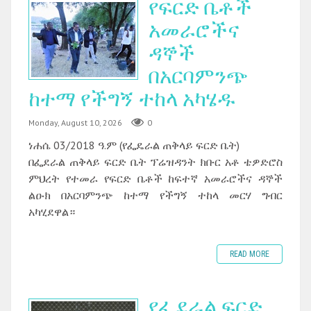
የፍርድ ቤቶች
አመራሮችና
ዳኞች
በአርባምንጭ
ከተማ የችግኝ ተከላ አካሄዱ ‎
Monday, August 10, 2026
0
ነሐሴ 03/2018 ዓ.ም (የፌዴራል ጠቅላይ ፍርድ ቤት)
በፌደራል ጠቅላይ ፍርድ ቤት ፕሬዝዳንት ክቡር አቶ ቴዎድሮስ
ምህረት የተመራ የፍርድ ቤቶች ከፍተኛ አመራሮችና ዳኞች
ልዑክ በአርባምንጭ ከተማ የችግኝ ተከላ መርሃ ግብር
አካሂደዋል።
READ MORE
የፌደራል ፍርድ