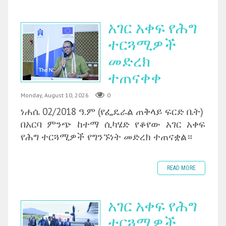
አገር አቀፍ የሕግ
ተርጓሚዎች
መድረክ
ተጠናቀቀ
Monday, August 10, 2026
0
ነሐሴ 02/2018 ዓ.ም (የፌዴራል ጠቅላይ ፍርድ ቤት)
‎በአርባ ምንጭ ከተማ ሲካሄድ የቆየው አገር አቀፍ
የሕግ ተርጓሚዎች የግንኙነት መድረክ ተጠናቋል።
READ MORE
አገር አቀፍ የሕግ
ተርጓሚዎች