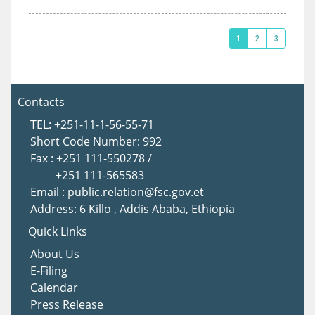
1
2
3
Contacts
TEL: +251-11-1-56-55-71
Short Code Number: 992
Fax : +251 111-550278 /
+251 111-565583
Email : public.relation@fsc.gov.et
Address: 6 Killo , Addis Ababa, Ethiopia
Quick Links
About Us
E-Filing
Calendar
Press Release