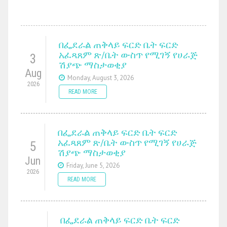
በፌደራል ጠቅላይ ፍርድ ቤት ፍርድ
አፈጻጸም ጽ/ቤት ውስጥ የሚገኝ የሀራጅ
3
ሽያጭ ማስታወቂያ
Aug
Monday, August 3, 2026
2026
READ MORE
በፌደራል ጠቅላይ ፍርድ ቤት ፍርድ
አፈጻጸም ጽ/ቤት ውስጥ የሚገኝ የሀራጅ
5
ሽያጭ ማስታወቂያ
Jun
Friday, June 5, 2026
2026
READ MORE
በፌደራል ጠቅላይ ፍርድ ቤት ፍርድ