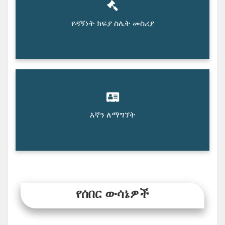
የዳኝነት ክፍያ ስሌት መስሪያ
እኛን ለማግኘት
የሰበር ውሳኔዎች