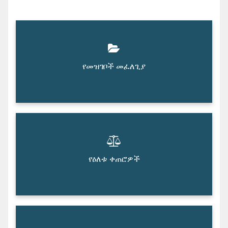
የመዝገቦች መፈለጊያ
የዕለቱ ቀጠሮዎች