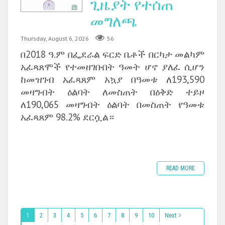
ጊዜያት የተሰጠ
መግለጫ
Thursday, August 6, 2026
56
በ2018 ዓ.ም በፌደራል ፍርድ ቤቶች በርካታ መልካም
አፈጻጸሞች የተመዘገቡበት ዓመት ሆኖ ያለፈ ሲሆን
ከመዝገብ አፈጻጸም አኳያ በዓመቱ ለ193,590
መዛግብት ዕልባት ለመስጠት በዕቅድ ተይዞ
ለ190,065 መዛግብት ዕልባት በመስጠት የዓመቱ
አፈጻጸም 98.2% ደርሷል።
READ MORE
1
2
3
4
5
6
7
8
9
10
Next