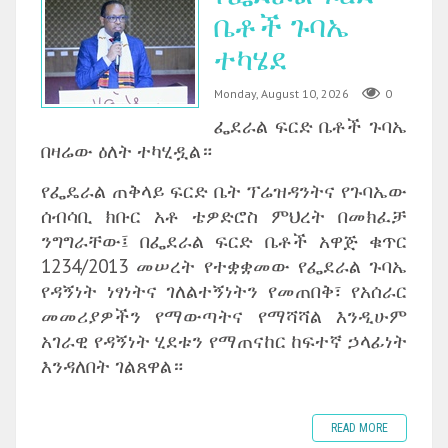
ቤቶች ጉባኤ
ተካሄደ
Monday, August 10, 2026
0
ፌደራል ፍርድ ቤቶች ጉባኤ
በዛሬው ዕለት ተካሂዷል።
‎የፌዴራል ጠቅላይ ፍርድ ቤት ፕሬዝዳንትና የጉባኤው
ሰብሳቢ ክቡር አቶ ቴዎድሮስ ምህረት በመክፈቻ
ንግግራቸው፤ በፌደራል ፍርድ ቤቶች አዋጅ ቁጥር
1234/2013 መሠረት የተቋቋመው የፌደራል ጉባኤ
የዳኝነት ነፃነትና ገለልተኝነትን የመጠበቅ፣ የአሰራር
መመሪያዎችን የማውጣትና የማሻሻል እንዲሁም
አገራዊ የዳኝነት ሂደቱን የማጠናከር ከፍተኛ ኃላፊነት
እንዳለበት ገልጸዋል።
READ MORE