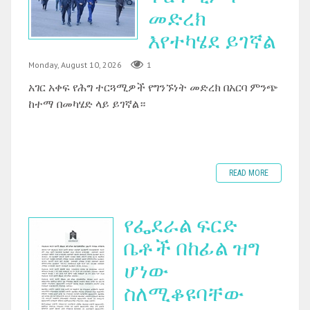
መድረክ
እየተካሄደ ይገኛል
Monday, August 10, 2026
1
አገር አቀፍ የሕግ ተርጓሚዎች የግንኙነት መድረክ በአርባ ምንጭ
ከተማ በመካሄድ ላይ ይገኛል።
READ MORE
የፌደራል ፍርድ
ቤቶች በከፊል ዝግ
ሆነው
ስለሚቆዩባቸው