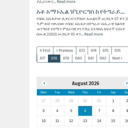
ያፈራነውና...
Read more
አቶ አማኑኤል ገ/ጊዮርግስ ከ የትግራይ...
የሰበር አቤቱታው ሊቀርብ የቻለው አመልካች መጋቢት 07 ቀን 2
ዓ.ም ጽፎ ባቀረበው የሰበር አቤቱታ በትግራይ ብሔራዊ ክልላዊ
መንግስት የሰሜን ምዕራባዊ ዞን የሽሬ እንዳስሴ ከፍተኛ ፍ/ቤት
በመ.ቁ 22620 መጋቢት 05 ቀን...
Read more
First
Previous
673
674
675
676
677
678
679
680
681
682
Next
August 2026
Mon
Tue
Wed
Thu
Fri
Sat
Su
27
28
29
30
31
1
3
4
5
6
7
8
10
11
12
13
14
15
1