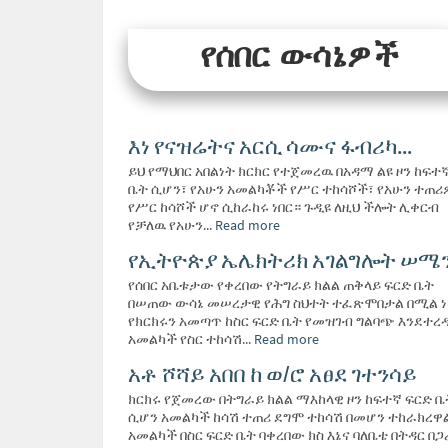
የሰበር ውሳኔዎች
እነ የናዝሬትና አርሲ ሳሙና ፋብሪካ...
ይህ የማህበር አበልነት ክርክር የተጀመረዉ በአዳማ ልዩ ዞን ከፍተኛ
ቤት ሲሆን፣ የአሁን አመልካቾች የሥር ተከሳሾች፣ የአሁን ተጠ
የሥር ከሳሾች ሆኖ ሲከራከሩ ነበር። ጉዲዩ ለዚህ ችሎት ሊቀርብ
የቻለዉ የአሁን...
Read more
የኢትዮጵያ ኤሌክትሪክ አገልግሎት ሠሜን.
የሰበር አቤቱታው የቀረበው የትግራይ ክልል ጠቅላይ ፍርድ ቤት
በሠጠው ውሳኔ መሠረታዊ የሕግ ስህተት ተፈጽሞበታል በሚል ነ
የክርክሩን አመጣጥ ከስር ፍርድ ቤት የመዝገብ ግልባጭ እንደተረ
አመልካች የስር ተከሳሽ...
Read more
አቶ ሾሻይ አበበ ከ ወ/ሮ አፀደ ገተንሳይ
ክርክሩ የጀመረው በትግራይ ክልል ማእከላዊ ዞን ከፍተኛ ፍርድ ቤ
ሲሆን አመልካች ከሳሽ ተጠሪ ደግሞ ተከሳሽ በመሆን ተከራክረዋል
አመልካች በስር ፍርድ ቤት ባቀረበው ክስ እኔና ባለቤቴ በትዳር በጋ