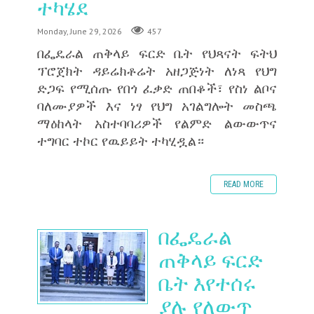
ተካሄደ
Monday, June 29, 2026
457
በፌዴራል ጠቅላይ ፍርድ ቤት የህጻናት ፍትህ
ፕሮጀክት ዳይሬክቶሬት አዘጋጅነት ለነጻ የህግ
ድጋፍ የሚሰጡ የበጎ ፈቃድ ጠበቆች፣ የስነ ልቦና
ባለሙያዎች እና ነፃ የህግ አገልግሎት መስጫ
ማዕከላት አስተባባሪዎች የልምድ ልውውጥና
ተግባር ተኮር የዉይይት ተካሂዷል።
READ MORE
በፌዴራል
ጠቅላይ ፍርድ
ቤት እየተሰሩ
ያሉ የለውጥ