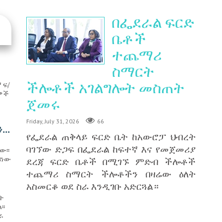
በፌደራል ፍርድ
ቤቶች
ተጨማሪ
ስማርት
ችሎቶች አገልግሎት መስጠት
 ፍ/
ሪዎች
ጀመሩ
Friday, July 31, 2026
66
..
የፌደራል ጠቅላይ ፍርድ ቤት ከአውሮፓ ህብረት
ባገኘው ድጋፍ በፌደራል ከፍተኛ እና የመጀመሪያ
ው፡፡
ዳነው
ደረጃ ፍርድ ቤቶች በሚገኙ ምድብ ችሎቶች
ተጨማሪ ስማርት ችሎቶችን በዛሬው ዕለት
አስመርቆ ወደ ስራ እንዲገቡ አድርጓል።
ት
፡፡
ራ