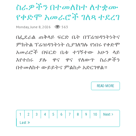
ስራዎችን በተመለከተ ለተቋሙ
የቀድሞ አመራሮች ገለጻ ተደረገ
Monday, June 8, 2026
563
በፌደራል ጠቅላይ ፍርድ ቤት በፕሬዝዳንትነትና
ምክትል ፕሬዝዳንትነት ሲያገለግሉ የነበሩ የቀድሞ
አመራሮች በፍርድ ቤቱ ተገኝተው አሁን ላይ
እየተሰሩ ያሉ ዋና ዋና የለውጥ ስራዎችን
በተመለከተ ውይይትና ምልከታ አድርገዋል።
READ MORE
1
2
3
4
5
6
7
8
9
10
Next
Last