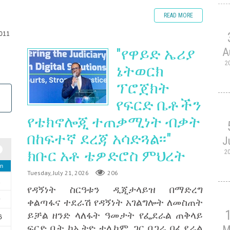
READ MORE
011
"የዋይድ ኤሪያ
A
2
ኔትወርክ
ፕሮጀክት
የፍርድ ቤቶችን
የቴክኖሎጂ ተጠቃሚነት ብቃት
በከፍተኛ ደረጃ አሳድጓል፡፡"
J
ክቡር አቶ ቴዎድሮስ ምህረት
2
n
Tuesday, July 21, 2026
206
2
የዳኝነት ስርዓቱን ዲጂታላይዝ በማድረግ
ቀልጣፋና ተደራሽ የዳኝነት አገልግሎት ለመስጠት
9
ይቻል ዘንድ ላለፋት ዓመታት የፌደራል ጠቅላይ
6
ፍርድ ቤት ከኢትዮ ቴሌኮም ጋር በጋራ በፌደራል
M