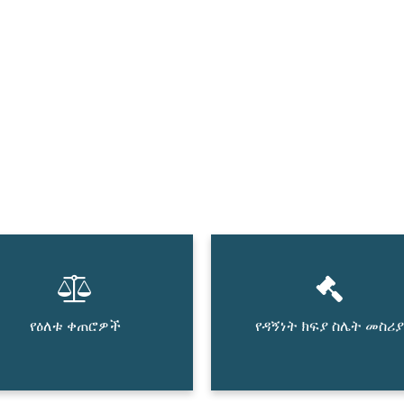
የዕለቱ ቀጠሮዎች
የዳኝነት ክፍያ ስሌት መስሪያ