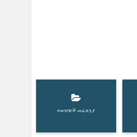
የመዝገቦች መፈለጊያ