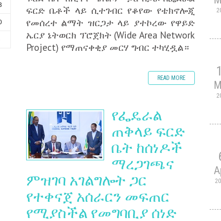
3
ፍርድ ቤቶች ላይ ሲተገብር የቆየው የቴክኖሎጂ
2
የመሰረተ ልማት ዝርጋታ ላይ ያተኮረው የዋይድ
0
ኤርያ ኔትወርክ ፕሮጀክት (Wide Area Network
6
Project) የማጠናቀቂያ መርሃ ግብር ተካሂዷል።
READ MORE
M
2
የፌዴራል
ጠቅላይ ፍርድ
ቤት ከሰነዶች
ማረጋገጫና
A
ምዝገባ አገልግሎት ጋር
2
የተቀናጀ አሰራርን መፍጠር
የሚያስችል የመግባቢያ ሰነድ