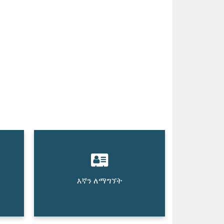
እኛን ለማግኘት