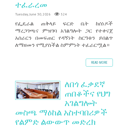
ተፈራረመ
Tuesday, June 30, 2026
524
‎የፌዴራል ጠቅላይ ፍርድ ቤት ከሰነዶች
ማረጋገጫና ምዝገባ አገልግሎት ጋር የተቀናጀ
አሰራርን በመፍጠር የዳኝነት ስርዓቱን ይበልጥ
ለማዘመን የሚያስችል ስምምነት ተፈራርሟል።
READ MORE
ለበጎ ፈቃደኛ
ጠበቆችና የህግ
አገልግሎት
መስጫ ማዕከል አስተባበሪዎች
የልምድ ልውውጥ መድረክ