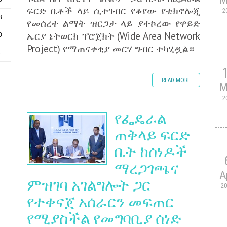
ፍርድ ቤቶች ላይ ሲተገብር የቆየው የቴክኖሎጂ
2
3
የመሰረተ ልማት ዝርጋታ ላይ ያተኮረው የዋይድ
ኤርያ ኔትወርክ ፕሮጀክት (Wide Area Network
0
Project) የማጠናቀቂያ መርሃ ግብር ተካሂዷል።
6
READ MORE
M
2
የፌዴራል
ጠቅላይ ፍርድ
ቤት ከሰነዶች
ማረጋገጫና
A
ምዝገባ አገልግሎት ጋር
2
የተቀናጀ አሰራርን መፍጠር
የሚያስችል የመግባቢያ ሰነድ