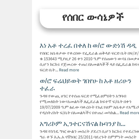
የሰበር ውሳኔዎች
እነ አቶ ተረፈ በቀለ ከ ወ/ሮ ውድነሽ ዳዲ
የሰበር አቤቱታው የቀረበው የፌዴራል ጠቅላይ ፍርድ ቤት በፍ/ይ
ቁ 153643 ሚያዚያ 26 ቀን 2010 ዓ.ም የሰጠውን ውሳኔ በመ
ሲሆን ክርክሩ የጀመረው ተጠሪ በአመልካቾች ላይ በፌዴራል ከፍ
ፍርድ ቤት...
Read more
ወ/ሮ ፍሬህይወት ገበየሁ ከ አቶ ዘሪሁን
ተፈራ
ጉዳዩ የውጪ ሀገር የተሰጠ ፍርድ የሚፈፀምበትን አግባብ
የሚመለከት ነው፡፡አመልካች ለፌደራል ከፍተኛ ፍ/ቤት በቀን
19/07/2009 ዓ.ም ፅፈው ባቀረቡት የአፈፃፀም አቤቱታ የአሜሪ
የዲስትሪክት ፍ/ቤት በአመልካችና በተጠሪ መካከል...
Read mor
አግሪኮም ኢንተርናሽናል ኩባንያ ከ...
ጉዳዩ የስንዴ ግዢ ውልን መሰረት ያደረገ ሲሆን ክርክሩ የተደረገ
ግራ ቀኙ እ.ኤ.አ ኖቨንበር 25/2011 ባደረጉት ስምምነት መሰረት