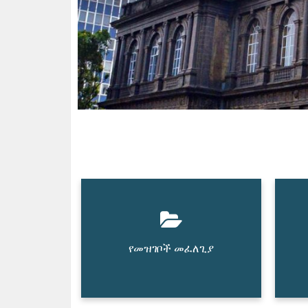
የመዝገቦች መፈለጊያ