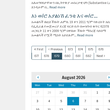
አለመግባባታቸውን በኢትዮጵያ መሰረታዊ ህግ (Substantive L
እንዲሁም በ...
Read more
እነ ወ/ሮ አያልነሽ ፈንቴ እና ወ/ሮ...
አመልካች ለዚህ ችሎት ሐምሌ 19 ቀን 2011 ዓ/ም ባቀረቡት አ
የፌዴራል የመጀመሪያ ደረጃ ፍርድ ቤት በመዝገብ ቁጥር 62378
መጋቢት 11 ቀን 2009 ዓ/ም በዋለው ችሎት ማስረጃ ሳይሰማ
አመልካች የሟች ሚስት አይደሉም...
Read more
First
Previous
673
674
675
676
677
678
679
680
681
682
Next
August 2026
Mon
Tue
Wed
Thu
Fri
Sat
Su
27
28
29
30
31
1
3
4
5
6
7
8
10
11
12
13
14
15
1