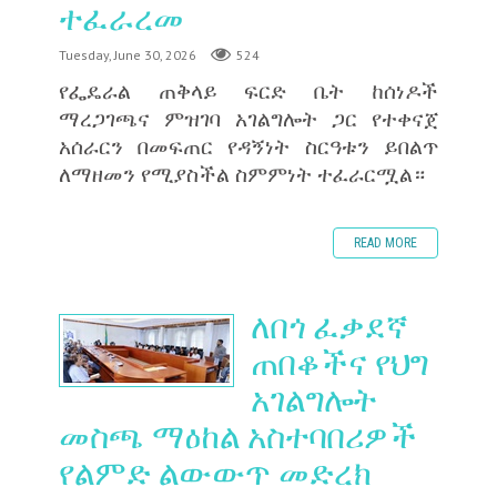
ተፈራረመ
Tuesday, June 30, 2026
524
‎የፌዴራል ጠቅላይ ፍርድ ቤት ከሰነዶች
ማረጋገጫና ምዝገባ አገልግሎት ጋር የተቀናጀ
አሰራርን በመፍጠር የዳኝነት ስርዓቱን ይበልጥ
ለማዘመን የሚያስችል ስምምነት ተፈራርሟል።
READ MORE
ለበጎ ፈቃደኛ
ጠበቆችና የህግ
አገልግሎት
መስጫ ማዕከል አስተባበሪዎች
የልምድ ልውውጥ መድረክ