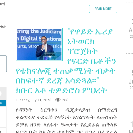
aw)
READ MORE
ቤቱታ
"የዋይድ ኤሪያ
A
2
ኔትወርክ
ፕሮጀክት
የፍርድ ቤቶችን
የቴክኖሎጂ ተጠቃሚነት ብቃት
በከፍተኛ ደረጃ አሳድጓል፡፡"
J
ክቡር አቶ ቴዎድሮስ ምህረት
2
Tuesday, July 21, 2026
206
n
የዳኝነት ስርዓቱን ዲጂታላይዝ በማድረግ
2
ቀልጣፋና ተደራሽ የዳኝነት አገልግሎት ለመስጠት
9
ይቻል ዘንድ ላለፋት ዓመታት የፌደራል ጠቅላይ
ፍርድ ቤት ከኢትዮ ቴሌኮም ጋር በጋራ በፌደራል
M
6