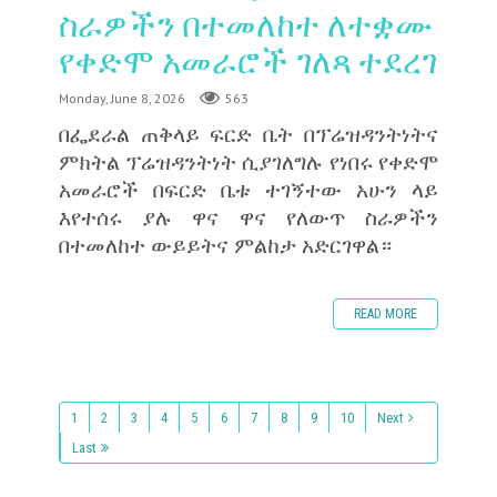
ስራዎችን በተመለከተ ለተቋሙ
የቀድሞ አመራሮች ገለጻ ተደረገ
Monday, June 8, 2026
563
በፌደራል ጠቅላይ ፍርድ ቤት በፕሬዝዳንትነትና
ምክትል ፕሬዝዳንትነት ሲያገለግሉ የነበሩ የቀድሞ
አመራሮች በፍርድ ቤቱ ተገኝተው አሁን ላይ
እየተሰሩ ያሉ ዋና ዋና የለውጥ ስራዎችን
በተመለከተ ውይይትና ምልከታ አድርገዋል።
READ MORE
1
2
3
4
5
6
7
8
9
10
Next
Last