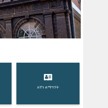
እኛን ለማግኘት