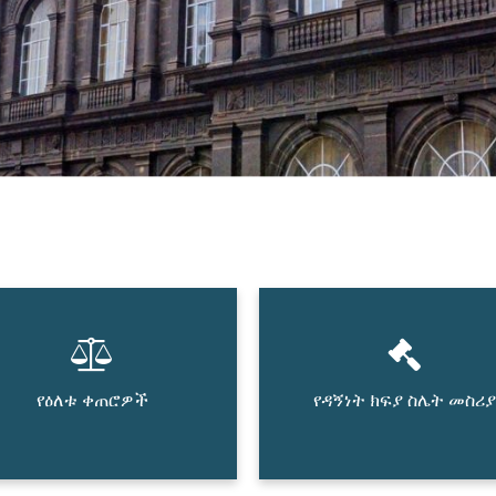
የዕለቱ ቀጠሮዎች
የዳኝነት ክፍያ ስሌት መስሪያ