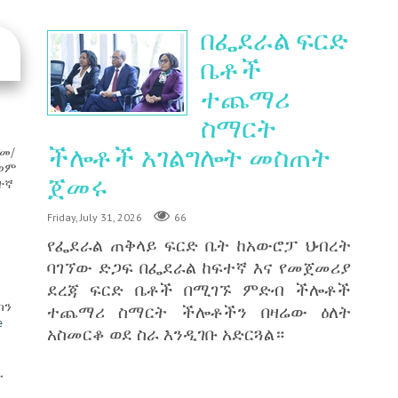
በፌደራል ፍርድ
ቤቶች
ተጨማሪ
ስማርት
ችሎቶች አገልግሎት መስጠት
/መ/
ቃወም
ጀመሩ
ተኛ
Friday, July 31, 2026
66
የፌደራል ጠቅላይ ፍርድ ቤት ከአውሮፓ ህብረት
ባገኘው ድጋፍ በፌደራል ከፍተኛ እና የመጀመሪያ
ደረጃ ፍርድ ቤቶች በሚገኙ ምድብ ችሎቶች
ካን
ተጨማሪ ስማርት ችሎቶችን በዛሬው ዕለት
e
አስመርቆ ወደ ስራ እንዲገቡ አድርጓል።
ው