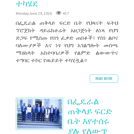
ተካሄደ
Monday, June 29, 2026
457
በፌዴራል ጠቅላይ ፍርድ ቤት የህጻናት ፍትህ
ፕሮጀክት ዳይሬክቶሬት አዘጋጅነት ለነጻ የህግ
ድጋፍ የሚሰጡ የበጎ ፈቃድ ጠበቆች፣ የስነ ልቦና
ባለሙያዎች እና ነፃ የህግ አገልግሎት መስጫ
ማዕከላት አስተባባሪዎች የልምድ ልውውጥና
ተግባር ተኮር የዉይይት ተካሂዷል።
READ MORE
በፌዴራል
ጠቅላይ ፍርድ
ቤት እየተሰሩ
ያሉ የለውጥ