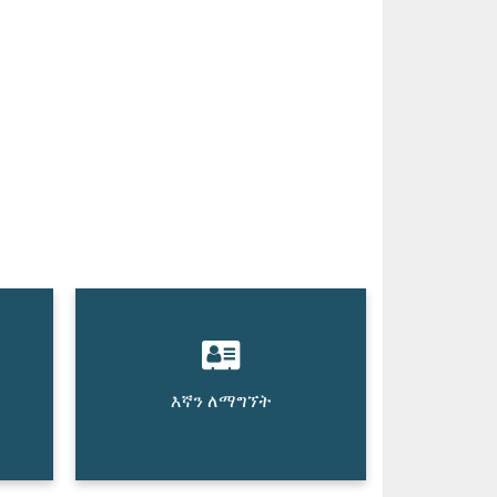
እኛን ለማግኘት