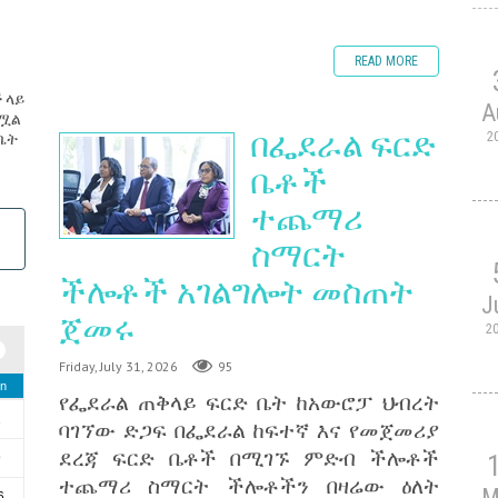
READ MORE
 ላይ
A
ፅሟል
በፌደራል ፍርድ
2
/ቤት
ቤቶች
ተጨማሪ
ስማርት
ችሎቶች አገልግሎት መስጠት
J
ጀመሩ
2
Friday, July 31, 2026
95
n
የፌደራል ጠቅላይ ፍርድ ቤት ከአውሮፓ ህብረት
2
ባገኘው ድጋፍ በፌደራል ከፍተኛ እና የመጀመሪያ
ደረጃ ፍርድ ቤቶች በሚገኙ ምድብ ችሎቶች
9
ተጨማሪ ስማርት ችሎቶችን በዛሬው ዕለት
M
6