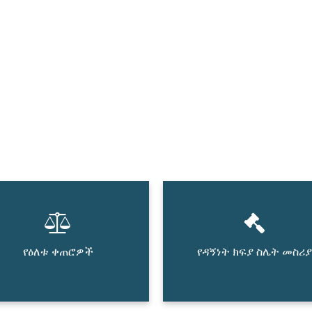
የዕለቱ ቀጠሮዎች
የዳኝነት ክፍያ ስሌት መስሪያ