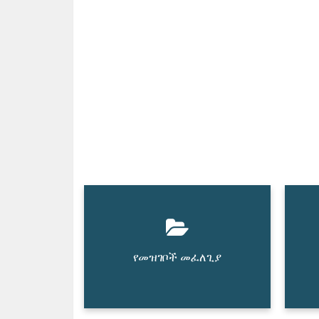
የመዝገቦች መፈለጊያ