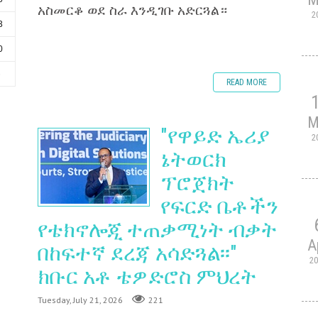
አስመርቆ ወደ ስራ እንዲገቡ አድርጓል።
2
3
0
6
READ MORE
M
"የዋይድ ኤሪያ
2
ኔትወርክ
ፕሮጀክት
የፍርድ ቤቶችን
የቴክኖሎጂ ተጠቃሚነት ብቃት
A
በከፍተኛ ደረጃ አሳድጓል፡፡"
2
ክቡር አቶ ቴዎድሮስ ምህረት
Tuesday, July 21, 2026
221