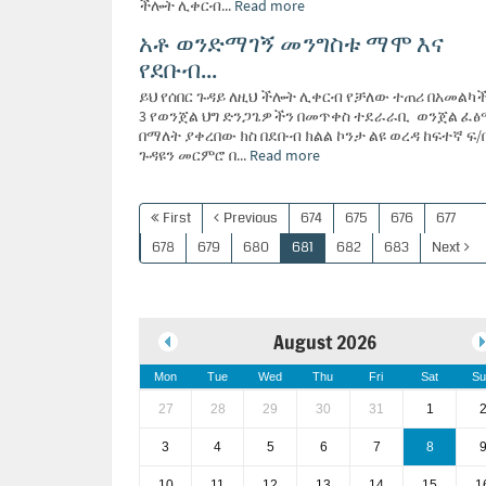
ችሎት ሊቀርብ...
Read more
አቶ ወንድማገኝ መንግስቱ ማሞ እና
የደቡብ...
ይህ የሰበር ጉዳይ ለዚህ ችሎት ሊቀርብ የቻለው ተጠሪ በአመልካች
3 የወንጀል ህግ ድንጋጌዎችን በመጥቀስ ተደራራቢ ወንጀል ፈ
በማለት ያቀረበው ክስ በደቡብ ክልል ኮንታ ልዩ ወረዳ ከፍተኛ ፍ
ጉዳዩን መርምሮ በ...
Read more
First
Previous
674
675
676
677
678
679
680
681
682
683
Next
August 2026
Mon
Tue
Wed
Thu
Fri
Sat
Su
27
28
29
30
31
1
3
4
5
6
7
8
10
11
12
13
14
15
1