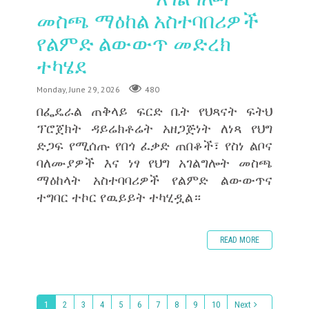
መስጫ ማዕከል አስተባበሪዎች
የልምድ ልውውጥ መድረክ
ተካሄደ
Monday, June 29, 2026
480
በፌዴራል ጠቅላይ ፍርድ ቤት የህጻናት ፍትህ
ፕሮጀክት ዳይሬክቶሬት አዘጋጅነት ለነጻ የህግ
ድጋፍ የሚሰጡ የበጎ ፈቃድ ጠበቆች፣ የስነ ልቦና
ባለሙያዎች እና ነፃ የህግ አገልግሎት መስጫ
ማዕከላት አስተባባሪዎች የልምድ ልውውጥና
ተግባር ተኮር የዉይይት ተካሂዷል።
READ MORE
1
2
3
4
5
6
7
8
9
10
Next