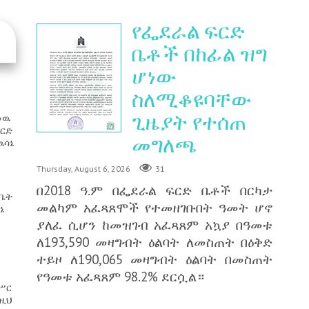
የፌደራል ፍርድ
ቤቶች በከፊል ዝግ
ሆነው
ስለሚቆዩባቸው
ጊዜያት የተሰጠ
ነዉ
ፍርድ
መግለጫ
ዉሳኔ
Thursday, August 6, 2026
31
በ2018 ዓ.ም በፌደራል ፍርድ ቤቶች በርካታ
/ቤት
መልካም አፈጻጸሞች የተመዘገቡበት ዓመት ሆኖ
ኔ
ያለፈ ሲሆን ከመዝገብ አፈጻጸም አኳያ በዓመቱ
ለ193,590 መዛግብት ዕልባት ለመስጠት በዕቅድ
ተይዞ ለ190,065 መዛግብት ዕልባት በመስጠት
የዓመቱ አፈጻጸም 98.2% ደርሷል።
የሥር
ለዚህ