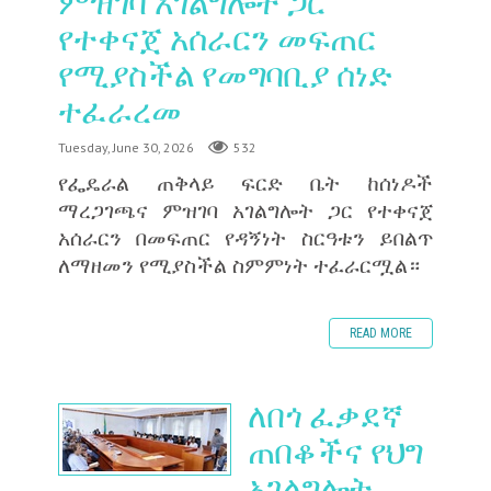
ምዝገባ አገልግሎት ጋር
የተቀናጀ አሰራርን መፍጠር
የሚያስችል የመግባቢያ ሰነድ
ተፈራረመ
Tuesday, June 30, 2026
532
‎የፌዴራል ጠቅላይ ፍርድ ቤት ከሰነዶች
ማረጋገጫና ምዝገባ አገልግሎት ጋር የተቀናጀ
አሰራርን በመፍጠር የዳኝነት ስርዓቱን ይበልጥ
ለማዘመን የሚያስችል ስምምነት ተፈራርሟል።
READ MORE
ለበጎ ፈቃደኛ
ጠበቆችና የህግ
አገልግሎት