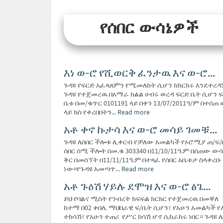
የሰበር ውሳኔዎች
እነ ወ-ሮ የሺወርቅ ፈንታዉ እና ወ-ሮ...
ጉዳዩ የፍርድ አፈጻጸምን የሚመለከት ሲሆን ከክርክሩ እንደተረዳ
ጉዳዩ የተጀመረዉ በአማራ ክልል ሀብሩ ወረዳ ፍርድ ቤት ሲሆን 
ቤቱ በመ/ቁጥር 0101191 ላይ በቀን 13/07/2011ዓ/ም በተሰጠ 
ላይ ክስ የቀረበበትን...
Read more
አቶ ቀኖ ኩታሳ እና ወ-ሮ መሳይ ገመቹ...
ጉዳዩ ለሰበር ችሎቱ ሊቀርብ የቻለው አመልካች የኦሮሚያ ጠ/ፍ
ሰበር ሰሚ ችሎት በመ.ቁ 303340 በ11/10/11ዓ.ም በሰጠው ውሳ
ቅር በመሰኘት በ11/11/11ዓ.ም በተጻፈ የሰበር አቤቱታ ስላቀረቡ
ነው፡፡የጉዳዩ አመጣጥ...
Read more
አቶ ጉዕሽ ሃይሉ ደሞዝ እና ወ-ሮ ፅጌ...
ይህ የባልና ሚስት የንብረት ክፍፍል ክርክር የተጀመረዉ በመቐለ
ከተማ በ02 ቀበሌ ማህበራዊ ፍ/ቤት ሲሆን፣ የአሁን አመልካች 
ተከሳሽ፣ የአሁን ተጠሪ የሥር ከሳሽ ሆኖ ሲከራከሩ ነበር። ጉዳዩ 