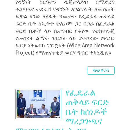
የዳኝነት ስርዓቱን ዲጂታላይዝ በማድረግ
ቀልጣፋና ተደራሽ የዳኝነት አገልግሎት ለመስጠት
ይቻል ዘንድ ላለፋት ዓመታት የፌደራል ጠቅላይ
ፍርድ ቤት ከኢትዮ ቴሌኮም ጋር በጋራ በፌደራል
ፍርድ ቤቶች ላይ ሲተገብር የቆየው የቴክኖሎጂ
የመሰረተ ልማት ዝርጋታ ላይ ያተኮረው የዋይድ
ኤርያ ኔትወርክ ፕሮጀክት (Wide Area Network
Project) የማጠናቀቂያ መርሃ ግብር ተካሂዷል።
READ MORE
የፌዴራል
ጠቅላይ ፍርድ
ቤት ከሰነዶች
ማረጋገጫና