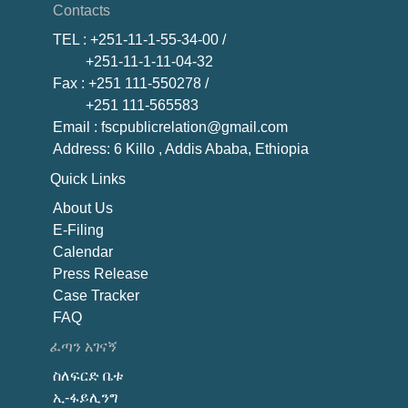
Contacts
TEL
: +251-11-1-55-34-00 /
+251-11-1-11-04-32
Fax
: +251 111-550278 /
+251 111-565583
Email
: fscpublicrelation@gmail.com
Address: 6 Killo , Addis Ababa, Ethiopia
Quick Links
About U
s
E-Filing
Calendar
Press Release
Case Tracker
FAQ
ፈጣን አገናኝ
ስለፍርድ ቤቱ
ኢ-ፋይሊንግ