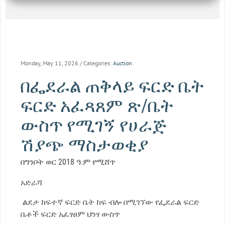
Monday, May 11, 2026
/ Categories:
Auction
በፌደራል ጠቅላይ ፍርድ ቤት
ፍርድ አፈጻጸም ጽ/ቤት
ውስጥ የሚገኝ የሀራጅ
ሽያጭ ማስታወቂያ
በግንቦት ወር 2018 ዓ.ም የሚሸጥ
አድራሻ
ልደታ ከፍተኛ ፍርድ ቤት ከፍ ብሎ በሚገኘው የፌደራል ፍርድ
ቤቶች ፍርድ አፈፃፀም ህንፃ ውስጥ