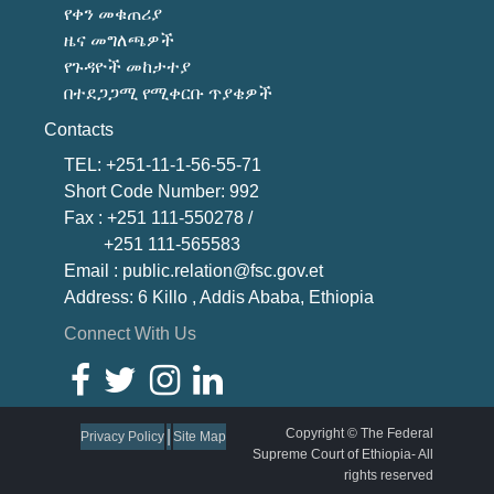
የቀን መቁጠሪያ
ዜና መግለጫዎች
የጉዳዮች መከታተያ
በተደጋጋሚ የሚቀርቡ ጥያቄዎች
Contacts
TEL: +251-11-1-56-55-71
Short Code Number: 992
Fax : +251 111-550278 /
+251 111-565583
Email : public.relation@fsc.gov.et
Address: 6 Killo , Addis Ababa, Ethiopia
Connect With Us
Copyright © The Federal
|
Privacy Policy
Site Map
Supreme Court of Ethiopia- All
rights reserved