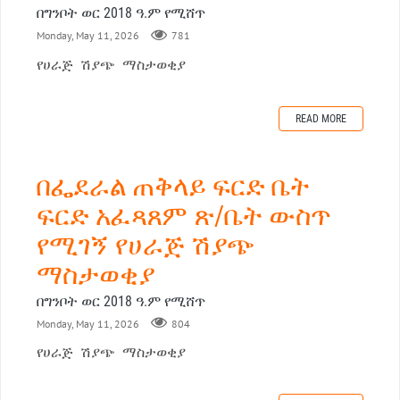
በግንቦት ወር 2018 ዓ.ም የሚሸጥ
Monday, May 11, 2026
781
የሀራጅ ሽያጭ ማስታወቂያ
READ MORE
በፌደራል ጠቅላይ ፍርድ ቤት
ፍርድ አፈጻጸም ጽ/ቤት ውስጥ
የሚገኝ የሀራጅ ሽያጭ
ማስታወቂያ
በግንቦት ወር 2018 ዓ.ም የሚሸጥ
Monday, May 11, 2026
804
የሀራጅ ሽያጭ ማስታወቂያ