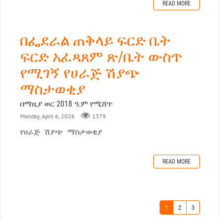
READ MORE
በፌደራል ጠቅላይ ፍርድ ቤት
ፍርድ አፈጻጸም ጽ/ቤት ውስጥ
የሚገኝ የሀራጅ ሽያጭ
ማስታወቂያ
በማዚያ ወር 2018 ዓ.ም የሚሸጥ
Monday, April 6, 2026
1379
የሀራጅ ሽያጭ ማስታወቂያ
READ MORE
1
2
3