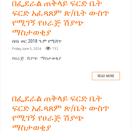
በፌደራል ጠቅላይ ፍርድ ቤት
ፍርድ አፈጻጸም ጽ/ቤት ውስጥ
የሚገኝ የሀራጅ ሽያጭ
ማስታወቂያ
በሰኔ ወር 2018 ዓ.ም የሚሸጥ
Friday, June 5, 2026
732
የሀራጅ ሽያጭ ማስታወቂያ
READ MORE
በፌደራል ጠቅላይ ፍርድ ቤት
ፍርድ አፈጻጸም ጽ/ቤት ውስጥ
የሚገኝ የሀራጅ ሽያጭ
ማስታወቂያ