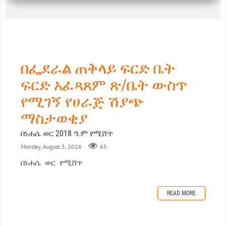
በፌደራል ጠቅላይ ፍርድ ቤት
ፍርድ አፈጻጸም ጽ/ቤት ውስጥ
የሚገኝ የሀራጅ ሽያጭ
ማስታወቂያ
በነሐሴ ወር 2018 ዓ.ም የሚሸጥ
Monday, August 3, 2026
65
በነሐሴ ወር የሚሸጥ
READ MORE