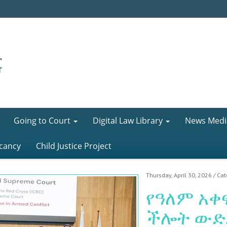
Going to Court
Digital Law Library
News Medi
cancy
Child Justice Project
Thursday, April 30, 2026
/ Ca
የዓለም አቀ
ችሎት ውድ