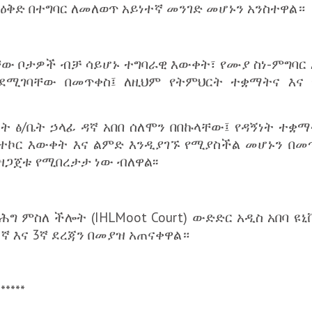
ዕቅድ በተግባር ለመለወጥ አይነተኛ መንገድ መሆኑን አንስተዋል።
ቸው ቦታዎች ብቻ ሳይሆኑ ተግባራዊ እውቀት፣ የሙያ ስነ-ምግባር
ደሚገባቸው በመጥቀስ፤ ለዚህም የትምህርት ተቋማትና እና
ት ፅ/ቤት ኃላፊ ዳኛ አበበ ሰለሞን በበኩላቸው፤ የዳኝነት ተ
ኮር እውቀት እና ልምድ እንዲያገኙ የሚያስችል መሆኑን በመጥ
ዘጋጀቱ የሚበረታታ ነው ብለዋል፡፡
ት ሕግ ምስለ ችሎት (IHLMoot Court) ውድድር አዲስ አበባ 
2ኛ እና 3ኛ ደረጃን በመያዝ አጠናቀዋል።
******