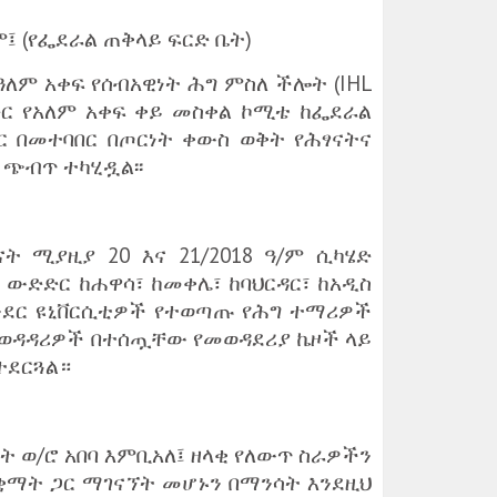
ም፤ (የፌደራል ጠቅላይ ፍርድ ቤት)
የዓለም አቀፍ የሰብአዊነት ሕግ ምስለ ችሎት (IHL
ድድር የአለም አቀፍ ቀይ መስቀል ኮሚቴ ከፌደራል
ር በመተባበር በጦርነት ቀውስ ወቅት የሕፃናትና
 ጭብጥ ተካሂዷል፡፡
ናት ሚያዚያ 20 እና 21/2018 ዓ/ም ሲካሄድ
 ውድድር ከሐዋሳ፣ ከመቀሌ፣ ከባህርዳር፣ ከአዲስ
ከጎንደር ዩኒቨርሲቲዎች የተወጣጡ የሕግ ተማሪዎች
ተወዳዳሪዎች በተሰጧቸው የመወዳደሪያ ኬዞች ላይ
ተደርጓል።
 ወ/ሮ አበባ እምቢአለ፤ ዘላቂ የለውጥ ስራዎችን
ማት ጋር ማገናኘት መሆኑን በማንሳት እንደዚህ