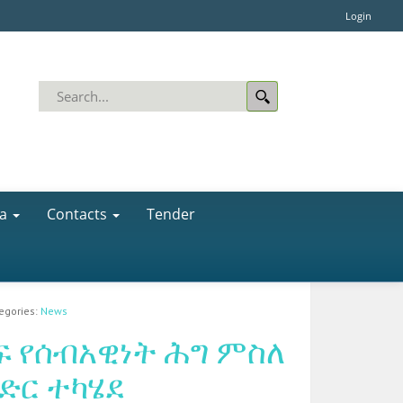
Login
a
Contacts
Tender
tegories:
News
ፍ የሰብአዊነት ሕግ ምስለ
ድር ተካሄደ