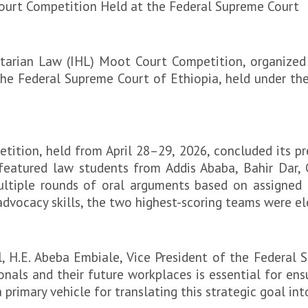
ourt Competition Held at the Federal Supreme Court
itarian Law (IHL) Moot Court Competition, organized
 the Federal Supreme Court of Ethiopia, held under th
ition, held from April 28–29, 2026, concluded its pre
featured law students from Addis Ababa, Bahir Dar,
multiple rounds of oral arguments based on assigne
advocacy skills, the two highest-scoring teams were el
al, H.E. Abeba Embiale, Vice President of the Federal
onals and their future workplaces is essential for ens
rimary vehicle for translating this strategic goal into