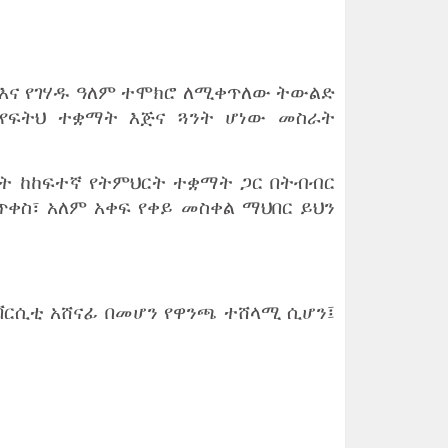
 እና የገሃዱ ዓለም ተሞክሮ ለሚቀጥለው ትውልድ
 የፍትህ ተቋማት እጅና ጓንት ሆነው መስራት
ቋማት ከከፍተኛ የትምህርት ተቋማት ጋር በትብብር
ቀስ፣ አለም አቀፍ የቀይ መስቀል ማህበር ይህን
ዩኒቨርሲቲ አሸናፊ በመሆን የዋንጫ ተሸላሚ ሲሆን፤