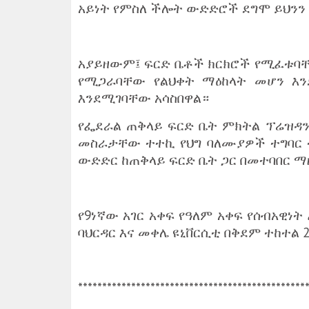
አይነት የምስለ ችሎት ውድድሮች ደግሞ ይህንን 
‎አያይዘውም፤ ፍርድ ቤቶች ክርክሮች የሚፈቱባ
የሚጋራባቸው የልህቀት ማዕከላት መሆን እን
እንደሚገባቸው አሳስበዋል።
‎የፌደራል ጠቅላይ ፍርድ ቤት ምክትል ፕሬዝዳን
መስራታቸው ተተኪ የህግ ባለሙያዎች ተግባር ተ
ውድድር ከጠቅላይ ፍርድ ቤት ጋር በመተባበር ማ
‎የ9ነኛው አገር አቀፍ የዓለም አቀፍ የሰብአዊነ
ባህርዳር እና መቀሌ ዩኒቨርሲቲ በቅደም ተከተል 
‎***********************************************