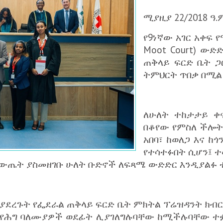
ሚያዚያ 22/2018 ዓ.
የ9ነኛው አገር አቀፍ 
Moot Court) ው
ጠቅላይ ፍርድ ቤት ጋ
ትምህርት ጥበቃ በሚል
‎ለሁለት ተከታታይ ቀ
በቆየው የምስለ ችሎት
አበባ፣ ከወለጋ እና 
የተሳተፉበት ሲሆን፤ 
 ውጤት ያስመዘገቡ ሁለት ቡድኖች ለፍጻሜ ውድድር እንዲያልፉ 
 ያደረጉት የፌደራል ጠቅላይ ፍርድ ቤት ምክትል ፕሬዝዳንት ክብርት
 የሕግ ባለሙያዎች ወደፊት ሊያገለግሉባቸው ከሚችሉባቸው ተቋ