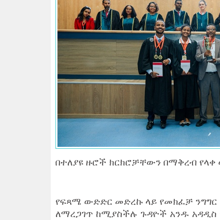
በተለያዩ ዙሮች ክርክሮቻቸውን በማቅረብ የላቀ
‎የፍጻሜ ውድድር መድረኩ ላይ የመክፈቻ ንግግር
ለማረጋገጥ ከሚያስችሉ ጉዳዮች አንዱ አዳዲስ