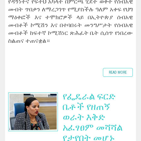
‎የዳኝነትና የፍትህ አካላት በምርጫ ሂደት ወቅት የሰብአዊ
መብት ጥበቃን ለማረጋገጥ የሚያስችሉ ዓለም አቀፍ የህግ
ማዕቀፎች እና ተሞክሮዎች ላይ በኢትዮጵያ ሰብአዊ
መብቶች ኮሚሽን እና በተባበሩት መንግሥታት የሰብአዊ
መብቶች ከፍተኛ ኮሚሽነር ጽሕፈት ቤት ሲሰጥ የነበረው
ስልጠና ተጠናቋል።
READ MORE
የፌዴራል ፍርድ
ቤቶች የዘጠኝ
ወራት እቅድ
አፈፃፀም መሻሻል
የታየበት መሆኑ