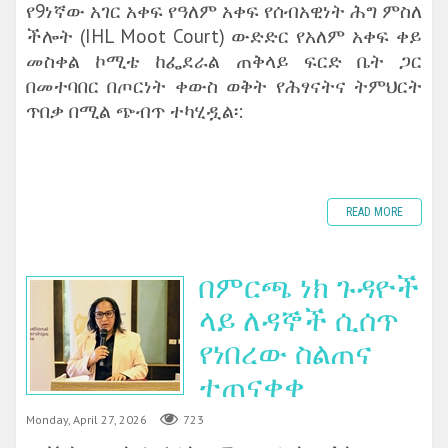
የ9ነኛው አገር አቀፍ የዓለም አቀፍ የሰብአዊነት ሕግ ምስለ
ችሎት (IHL Moot Court) ውድድር የአለም አቀፍ ቀይ
መስቀል ኮሚቴ ከፌደራል ጠቅላይ ፍርድ ቤት ጋር
በመተባበር በጦርነት ቀውስ ወቅት የሕፃናትና ትምህርት
ጥበቃ በሚል ጭብጥ ተካሂዷል፡:
READ MORE
በምርጫ ነክ ጉዳዮች
ላይ ለዳኞች ሲሰጥ
የነበረው ስልጠና
ተጠናቀቀ
Monday, April 27, 2026
723