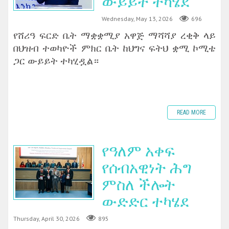
ውይይት ተካሄደ
Wednesday, May 13, 2026
696
‎የሸሪዓ ፍርድ ቤት ማቋቋሚያ አዋጅ ማሻሻያ ረቂቅ ላይ
በህዝብ ተወካዮች ምክር ቤት ከህግና ፍትህ ቋሚ ኮሚቴ
ጋር ውይይት ተካሂዷል።
READ MORE
የዓለም አቀፍ
የሰብአዊነት ሕግ
ምስለ ችሎት
ውድድር ተካሄደ
Thursday, April 30, 2026
895