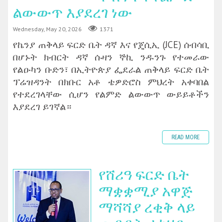
ልውውጥ እያደረገ ነው
Wednesday, May 20, 2026
1371
የኬንያ ጠቅላይ ፍርድ ቤት ዳኛ እና የጄሲኢ (JCE) ሰብሳቢ
በሆኑት ክብርት ዳኛ ሱዛን ኞኪ ንዱንጉ የተመራው
የልዑካን ቡድን፣ በኢትዮጵያ ፌደራል ጠቅላይ ፍርድ ቤት
ፕሬዝዳንት በክቡር አቶ ቴዎድሮስ ምህረት አቀባበል
የተደረገላቸው ሲሆን የልምድ ልውውጥ ውይይቶችን
እያደረገ ይገኛል።
READ MORE
‎የሸሪዓ ፍርድ ቤት
ማቋቋሚያ አዋጅ
ማሻሻያ ረቂቅ ላይ