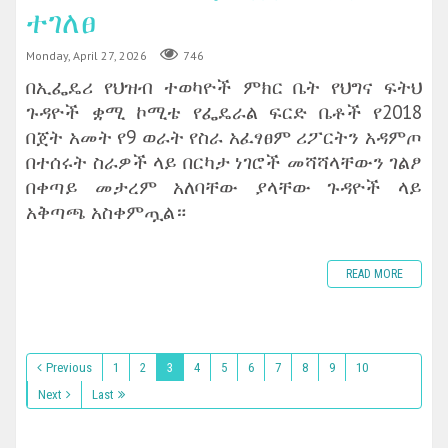
ተገለፀ
Monday, April 27, 2026
746
በኢፌዴሪ የህዝብ ተወካዮች ምክር ቤት የህግና ፍትህ
ጉዳዮች ቋሚ ኮሚቴ የፌዴራል ፍርድ ቤቶች የ2018
በጀት አመት የ9 ወራት የስራ አፈፃፀም ሪፖርትን አዳምጦ
በተሰሩት ስራዎች ላይ በርካታ ነገሮች መሻሻላቸውን ገልፆ
በቀጣይ መታረም አለባቸው ያላቸው ጉዳዮች ላይ
አቅጣጫ አስቀምጧል።
READ MORE
Previous
1
2
3
4
5
6
7
8
9
10
Next
Last