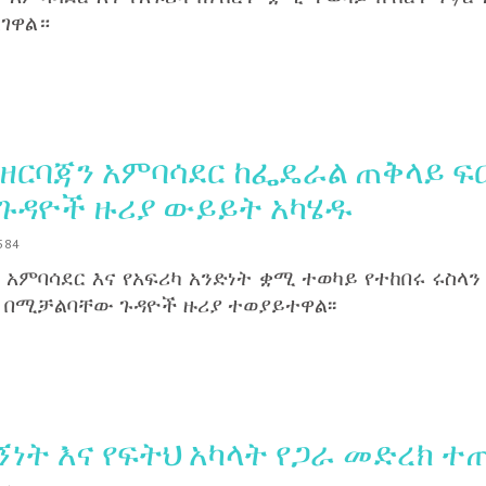
ገዋል።
ዘርባጃን አምባሳደር ከፌዴራል ጠቅላይ ፍ
ዳዮች ዙሪያ ውይይት አካሄዱ
584
 አምባሳደር እና የአፍሪካ አንድነት ቋሚ ተወካይ የተከበሩ ሩስላ
 በሚቻልባቸው ጉዳዮች ዙሪያ ተወያይተዋል፡፡
ዳኝነት እና የፍትህ አካላት የጋራ መድረክ ተ