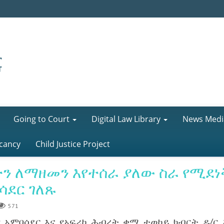
Going to Court
Digital Law Library
News Medi
cancy
Child Justice Project
ትን ለማዘመን እየተሰራ ያለው ስራ የሚደ
ሳደር ገለጹ
571
 አምባሳደር እና የአፍሪካ ሕብረት ቋሚ ተወካይ ክብርት ዶ/ር 