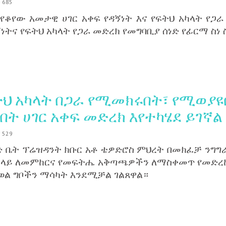
685
የቆየው አመታዊ ሀገር አቀፍ የዳኝነት እና የፍትህ አካላት የጋራ
ኝነትና የፍትህ አካላት የጋራ መድረክ የመግባቢያ ሰነድ የፊርማ ስነ
ፍትህ አካላት በጋራ የሚመክሩበት፣ የሚወ
 ሀገር አቀፍ መድረክ እየተካሄደ ይገኛል
529
 ቤት ፕሬዝዳንት ክቡር አቶ ቴዎድሮስ ምህረት በመክፈቻ ንግግራ
ራዎች ላይ ለመምከርና የመፍትሔ አቅጣጫዎችን ለማስቀመጥ የመድረ
ወል ግቦችን ማሳካት እንደሚቻል ገልጸዋል።