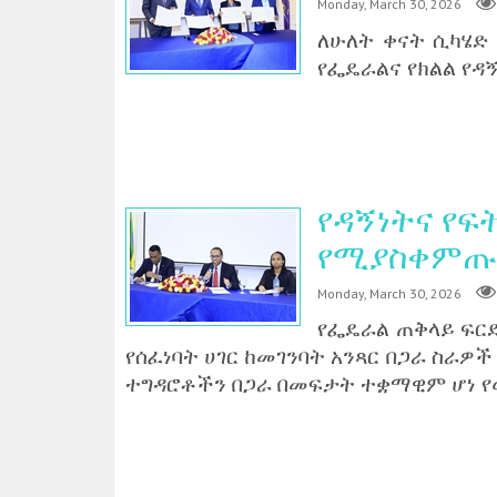
Monday, March 30, 2026
ለሁለት ቀናት ሲካሄድ 
የፌዴራልና የክልል የዳ
የዳኝነትና የ
የሚያስቀምጡበት
Monday, March 30, 2026
የፌዴራል ጠቅላይ ፍርድ
የሰፈነባት ሀገር ከመገንባት አንጻር በጋራ ስ
ተግዳሮቶችን በጋራ በመፍታት ተቋማዊም ሆነ የ