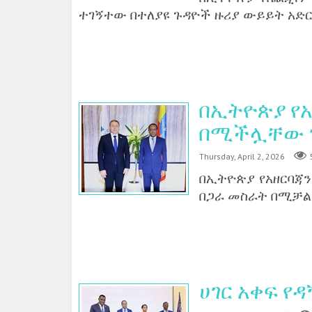
ተገኝተው በተለያዩ ጉዳዮች ዙሪያ ውይይት አድር
በኢትዮጵያ የአ
በሚችሏቸው ጉ
Thursday, April 2, 2026
በኢትዮጵያ የአዘርባጃን
በጋራ መስራት በሚቻል
ሀገር አቀፍ የ