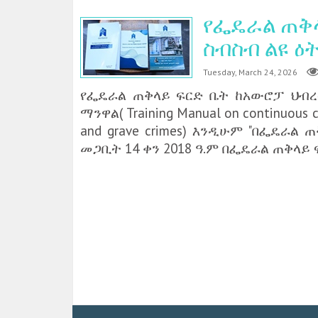
የፌዴራል ጠቅላ
ስብስብ ልዩ 
Tuesday, March 24, 2026
የፌዴራል ጠቅላይ ፍርድ ቤት ከአውሮፓ ህብ
ማንዋል( Training Manual on continuous
and grave crimes) እንዲሁም "በፌዴራ
መጋቢት 14 ቀን 2018 ዓ.ም በፌዴራል ጠቅላይ