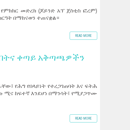
 የምክክር መድረክ (ጆይንድ አፕ ጀስቲስ ፎረም)
 ስርዓት በማከናወን ተጠናቋል።
READ MORE
ያዩበትና ቀጣይ አቅጣጫዎችን
ቸው፤ የሕግ የበላይነት የተረጋገጠባት እና ፍትሕ
ኩ ሚና ከፍተኛ እንደሆነ በማንሳት፤ የሚያጋጥሙ
READ MORE