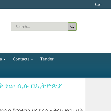
Login
a
Contacts
Tender
ነቅ ነው ሲሉ በኢትዮጵያ
አኔሊስ ቨርስቲሸል በፌደራል ጠቅላይ ፍርድ ቤት