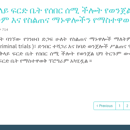
ይ ፍርድ ቤት የሰበር ሰሚ ችሎት የወንጀ
ዕትም እና የስልጠና ማኑዋሎችን የማስተዋ
714
ረት ባገኘው የገንዘብ ድጋፍ ሁለት የስልጠና ማኑዋሎች ማለት
 criminal trials )፣ ድንበር ተሻጋሪ እና ከባድ ወንጀሎች ሥልጠና ሞ
ል ጠቅላይ ፍርድ ቤት የሰበር ሰሚ ችሎት የወንጀል ህግ ትርጉም 
 ፍርድ ቤት የማስተዋወቅ ፕሮግራም አካሂዷል ፡፡
Previous
1
2