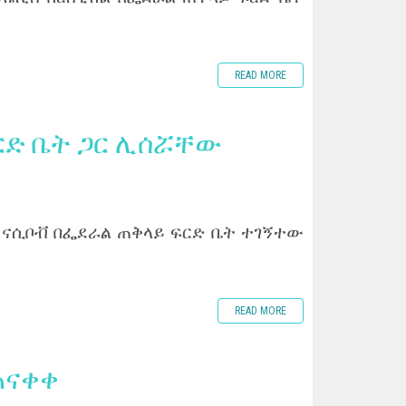
READ MORE
ርድ ቤት ጋር ሊሰሯቸው
ን ናሲቦቭ በፌደራል ጠቅላይ ፍርድ ቤት ተገኝተው
READ MORE
ጠናቀቀ