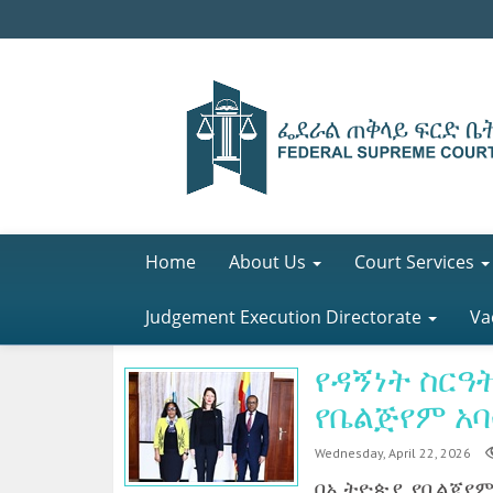
Home
About Us
Court Services
Judgement Execution Directorate
Va
የዳኝነት ስርዓ
የቤልጅየም አባ
Wednesday, April 22, 2026
በኢትዮጵያ የቤልጂየም