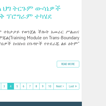
ል ህግ ትርጉም ውሳኔዎች
ወቅ ፕሮግራም ተካሄደ
ም ተከታታይ የወንጀል ችሎት አመራር ሥልጠና
ጁል(Training Module on Trans-Boundary
ውሳኔዎች ስብስብ በጉዳዮች የተደራጁ ልዩ ዕትም"
READ MORE
3
4
5
6
7
8
9
10
Next
Last