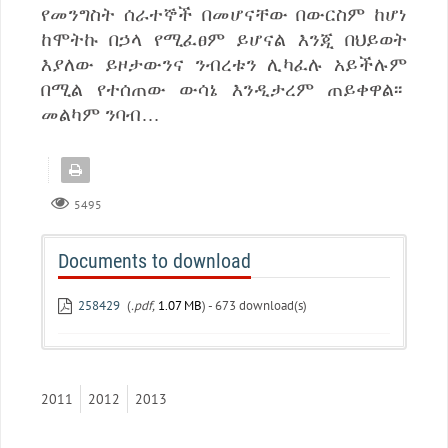
የመንግስት ሰራተኞች በመሆናቸው በውርስም ከሆነ
ከሞትኩ በኃላ የሚፈፀም ይሆናል እንጂ በህይወት
እያለው ይዞታውንና ንብረቱን ሊካፈሉ አይችሉም
በሚል የተሰጠው ውሳኔ እንዲታረም ጠይቀዋል፡፡
መልካም ንባብ…
5495
Documents to download
258429
(
.pdf,
1.07 MB
) - 673 download(s)
2011
2012
2013