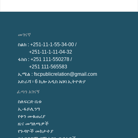
መገናኛ
ስልክ
: +251-11-1-55-34-00 /
+251-11-1-11-04-32
ፋክስ
: +251 111-550278 /
+251 111-565583
ኢሜል
: fscpublicrelation@gmail.com
አድራሻ ፡ 6 ኪሎ አዲስ አበባ ኢትዮጵያ
ፈጣን አገናኝ
ስለፍርድ ቤቱ
ኢ-ፋይሊንግ
የቀን መቁጠሪያ
ዜና መግለጫዎች
የጉዳዮች መከታተያ