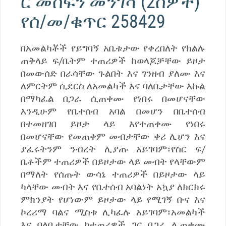
ር መስፍን መንገሻ (2ሰዎች)
የሰ/መ/ቁጥር 258429
በአመልካቾች የይግባኝ አቤቱታው የቀረበለት የክልሉ
ጠቅላይ ፍ/ቤትም ተጠሪዎች ከወላጆቻቸው ይዞታ
በመውሰድ በራሳቸው ጉልበት እና ገንዘብ ያለሙ እና
ለምርትም ሲደርስ ለአመልካች እና ባለቤታቸው እኩል
በማካፈል በጋራ ሲጠቀሙ የነበሩ በመሆናቸው
እንዲሁም የቤተሰብ አባል በመሆን በቤተሰብ
በተመዘገበ ይዞታ ላይ እየተጠቀሙ የነበሩ
በመሆናቸው የመጠቀም መብታቸው ቀሪ ሊሆን እና
ያፈሩትንም ንብረት ሊያጡ አይገባም፣የስር ፍ/
ቤቶችም ተጠሪዎች በይዞታው ላይ መብት የላቸውም
በማለት የሰጡት ውሳኔ ተጠሪዎች በይዞታው ላይ
ካላቸው መብት እና የቤተሰብ አባልነት አኳያ ለክርክሩ
ምክንያት የሆነውም ይዞታው ላይ የሚገኝ ቡና እና
ኮረሪማ ባልና ሚስቱ ሊካፈሉ አይገባም፣አመልካች
እና ባለቤታቸው ከተጠሪዎች ጋር በጋራ ሊጠቀሙ