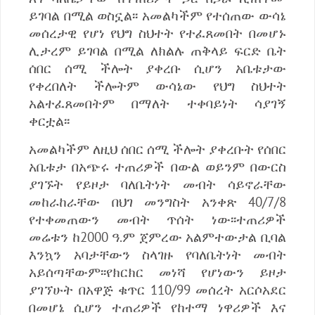
ይገባል በሚል ወስኗል፡፡ አመልካችም የተሰጠው ውሳኔ
መሰረታዊ የሆነ የህግ ስህተት የተፈጸመበት በመሆኑ
ሊታረም ይገባል በሚል ለክልሉ ጠቅላይ ፍርድ ቤት
ሰበር ሰሚ ችሎት ያቀረቡ ሲሆን አቤቱታው
የቀረበለት ችሎትም ውሳኔው የህግ ስህተት
አልተፈጸመበትም በማለት ተቀባይነት ሳያገኝ
ቀርቷል፡፡
አመልካችም ለዚህ ሰበር ሰሚ ችሎት ያቀረቡት የሰበር
አቤቱታ በአጭሩ ተጠሪዎች በውል ወይንም በውርስ
ያገኙት የይዞታ ባለቤትነት መብት ሳይኖራቸው
መከራከራቸው በህገ መንግስት አንቀጽ 40/7/8
የተቀመጠውን መብት ጥሰት ነው፡፡ተጠሪዎች
መሬቱን ከ2000 ዓ.ም ጀምረው አልምተውታል ቢባል
እንኳን አባታቸውን ስላገዙ የባለቤትነት መብት
አይሰጣቸውም፡፡የክርክር መነሻ የሆነውን ይዞታ
ያገኘሁት በአዋጅ ቁጥር 110/99 መሰረት አርሶአደር
በመሆኔ ሲሆን ተጠሪዎች የከተማ ነዋሪዎች እና