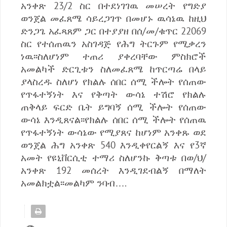
አንቀጽ 23/2 ስር በተደነገገዉ መሠረት የግድያ
ወንጀል መፈጸሜ ሳይረጋገጥ በመሆኑ ዉሳኔዉ ከዚህ
ድንጋጌ አፈጻጸም ጋር በተያያዘ በሰ/መ/ቁጥር 22069
ስር የተሰጠዉን አስገዳጅ የሕግ ትርጉም የሚቃረን
ነዉ፡፡ስለሆነም ተጠሪ ያቀረባቸው ምስክሮች
አመልካች ድርጊቱን ስለመፈጸሜ ከጥርጣሬ በላይ
ያላስረዱ ስለሆነ የክልሉ ሰበር ሰሚ ችሎት የሰጠው
የጥፋተኝነት እና የቅጣት ውሳኔ ተሽሮ የክልሉ
ጠቅላይ ፍርድ ቤት ይግባኝ ሰሚ ችሎት የሰጠው
ውሳኔ እንዲጸናል፡፡የክልሉ ሰበር ሰሚ ችሎት የሰጠዉ
የጥፋተኝነት ውሳኔው የሚያጸና ከሆነም አንቀጹ ወደ
ወንጀል ሕግ አንቀጽ 540 እንዲቀየርልኝ እና የ3ኛ
አመት የዩኒቨርሲቲ ተማሪ ስለሆንኩ ቅጣቱ በወ/ህ/
አንቀጽ 192 መሰረት እንዲገደብልኝ በማለት
አመልክቷል፡፡መልካም ንባብ….