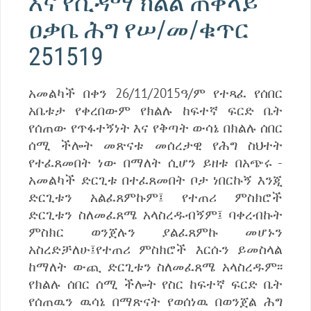
እና የሲዳማ ክልል ጠቅላይ
ዐቃቤ ሕግ የሠ/መ/ቁጥር
251519
አመልካች በቀን 26/11/2015ዓ/ም የተጻፈ የሰበር
አቤቱታ የቀረበውም የክልሉ ከፍተኛ ፍርድ ቤት
የሰጠው የጥፋተኝነት እና የቅጣት ውሳኔ በክልሉ ሰበር
ሰሚ ችሎት መጽናቱ መሰረታዊ የሕግ ስህተት
የተፈጸመበት ነው በማለት ሲሆን ይዘቱ በአጭሩ -
አመልካች ድርጊቱ በተፈጸመበት ቦታ ነበርኩኝ እንጂ
ድርጊቱን አልፈጸምኩም፤ የተጠሪ ምስክሮች
ድርጊቱን ስለመፈጸሜ አላስረዱብኝም፤ ባቀረብኩት
ምስክር ወንጀሉን ያልፈጸምኩ መሆኑን
አስረድቻለሁ፤የተጠሪ ምስክሮች እርሱን ይመስላል
ከማለት ውጪ ድርጊቱን ስለመፈጸሜ አላስረዱም፡፡
የክልሉ ሰበር ሰሚ ችሎት የስር ከፍተኛ ፍርድ ቤት
የሰጠዉን ዉሳኔ በማጽናት የወሰነዉ በወንጀል ሕግ