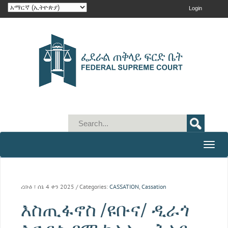
Login
Toggle
naviga
ረቡዕ ፣ ሰኔ 4 ቀን 2025
/ Categories:
CASSATION
,
Cassation
እስጢፋኖስ /ዩቡና/ ዲራጎ