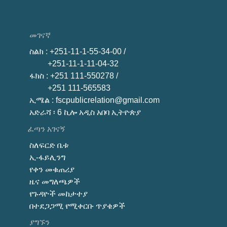
መገናኛ
ስልክ
: +251-11-1-55-34-00 /
+251-11-1-11-04-32
ፋክስ
: +251 111-550278 /
+251 111-565583
ኢሜል
: fscpublicrelation@gmail.com
አድራሻ ፡ 6 ኪሎ አዲስ አበባ ኢትዮጵያ
ፈጣን አገናኝ
ስለፍርድ ቤቱ
ኢ-ፋይሊንግ
የቀን መቁጠሪያ
ዜና መግለጫዎች
የጉዳዮች መከታተያ
በተደጋጋሚ የሚቀርቡ ጥያቄዎች
ያግኙን