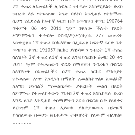
2ኛ ተጠሪ ለአመልካች ሊከፍሉና ተከፍሎ እስከሚያልቅ ድረስ
ንብረቱ ላይ የተሠጠው እግድ ሳይነሳ እንዲቆይ የተስማሙ
ሲሆን የፌደራል ከፍተኛ ፍርድ ቤት በመዝገብ ቁጥር 190764
ጥቅምት 06 ቀን 2011 ዓ/ም በዋለው ችሎት የእርቅ
ሥምምነቱን ተቀብሎ በፍብ/ሥ/ሥ/ሕ/ቁ. 277 መሠረት
አጽድቋል፡፡ 1ኛ ተጠሪ በበኩላቸው በፌደራል ከፍተኛ ፍርድ ቤት
መዝገብ ቁጥር 191057 ክርክር ያስነሳውን ንብረት 1ኛ ተጠሪ
ስለገዙት 2ኛ ተጠሪ ለ1ኛ ተጠሪ እንዲያስረክቡ ሕዳር 20 ቀን
2011 ዓ/ም የተሠጠውን ፍርድ በማያያዝ ንብረቱን በፍርድ
ስላገኘሁት በአመልካችና በ2ኛ ተጠሪ ክርክር ምክንያት
የተሠጠው እግድ እንዲነሳ በማለት አመልክተዋል፡፡ አመልካች
ለእግድ ይነሳልኝ ማመልከቻው ያቀረቡት መልስ በእርቅ
ስምምነቱ የተመለከተውን ገንዘብ 2ኛ ተጠሪ እስኪከፍሉ ድረስ
እግዱ ጸንቶ እንዲቆይ ተስማምተን እርቁ በፍርድ ቤት የጸደቀና
ይህንንም 1ኛ ተጠሪ እያወቁ ያልተቃወሙና በይግባኝ
ያላስለወጡ በመሆኑ አቤቱታው ተቀባይነት የለውም ብለዋል፡፡
…………