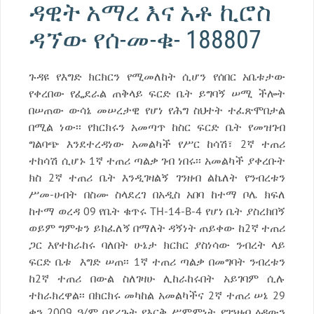
ዳዊት አማረ እና አቶ ኪሮስ
ዳኘው የሰ-መ-ቁ- 188807
ጉዳዩ የእግድ ክርክርን የሚመለከት ሲሆን የሰበር አቤቱታው
የቀረበው የፌደራል ጠቅላይ ፍርድ ቤት ይግባኝ ሠሚ ችሎት
በሠጠው ውሳኔ መሠረታዊ የሆነ የሕግ ስህተት ተፈጽሞበታል
በሚል ነው፡፡ የክርክሩን አመጣጥ ከስር ፍርድ ቤት የመዝገብ
ግልባጭ እንደተረዳነው አመልካች የሥር ከሳሽ፣ 2ኛ ተጠሪ
ተከሳሽ ሲሆኑ 1ኛ ተጠሪ ጣልቃ ገብ ነበሩ፡፡ አመልካች ያቀረቡት
ክስ 2ኛ ተጠሪ ቤት እንዲገዛልኝ ገንዘብ ልኬለት የንብረቱን
ሥመ-ሀብት በስሙ ስላደረገ በአዲስ አበባ ከተማ ቦሌ ክፍለ
ከተማ ወረዳ 09 የቤት ቁጥሩ TH-14-B-4 የሆነ ቤት ያስረክበኝ
ወይም ግምቱን ይክፈለኝ በማለት ዳኝነት ጠይቀው ከ2ኛ ተጠሪ
ጋር እየተከራከሩ ባለበት ሁኔታ ክርክር ያስነሳው ንብረት ላይ
ፍርድ ቤቱ እግድ ሠጠ፡፡ 1ኛ ተጠሪ ጣልቃ በመግባት ንብረቱን
ከ2ኛ ተጠሪ በውል ስለገዛሁ ሊከራከሩበት አይገባም ሲሉ
ተከራክረዋል፡፡ በክርክሩ መካከል አመልካችና 2ኛ ተጠሪ ሠኔ 29
ቀን 2009 ዓ/ም ባደረጉት የእርቅ ሥምምነት የገንዘብ ዕዳውን