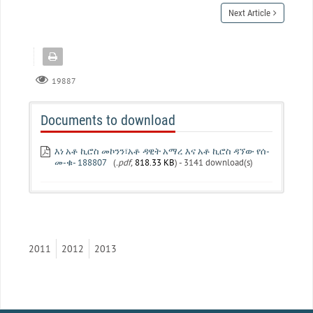
Next Article
19887
Documents to download
እነ አቶ ኪሮስ መኮንን፣አቶ ዳዊት አማረ እና አቶ ኪሮስ ዳኘው የሰ-
መ-ቁ- 188807
(
.pdf,
818.33 KB
) - 3141 download(s)
2011
2012
2013