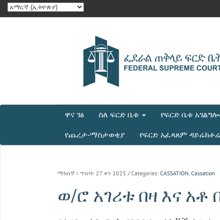
ዋና ገፅ
ስለ ፍርድ ቤቱ
የፍርድ ቤቱ አገልግ
የጨረታ-ማስታወቂያ
የፍርድ አፈጻጸም ዳይሬክቶ
ማክሰኞ ፣ ግንቦት 27 ቀን 2025
/ Categories:
CASSATION
,
Cassation
ወ/ሮ አገሪቱ በዛ እና አቶ 