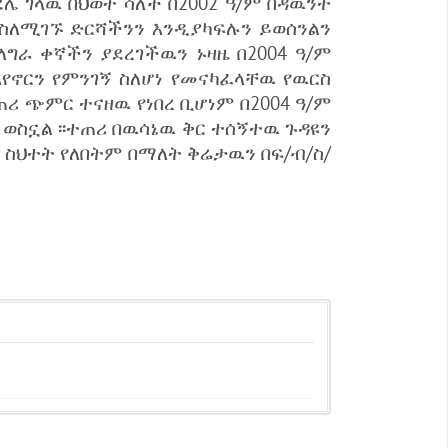
ሌ ገላዉ በህወት ሳለች በ2002 ዓ/ም በዳዉንት
 ስለሚገኙ ድርሻችንን እንዲያካፍሉን ይወሰንልን
ለግራ ቀኛችን ያደረገችዉን ኑዛዜ በ2004 ዓ/ም
እየኖርን የምንገኝ ስለሆነ የመናካፈላቸዉ የዉርስ
ጠሪ ጭምር ተናዘዉ የነበረ ቢሆነም በ2004 ዓ/ም
 ወስኗል ፡፡ተጠሪ በዉሳኔዉ ቅር ተሰኝተዉ ጉዳዩን
ኔ ስህተት የለበትም በማለት ቅሬታዉን በፍ/ብ/ስ/