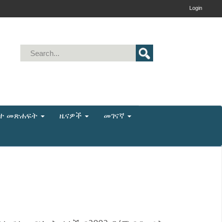
Login
ቤተ መጽሐፍት
ዜናዎች
መገናኛ