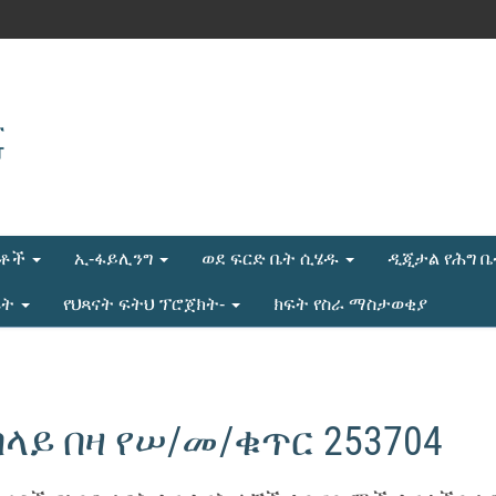
ሎቶች
ኢ-ፋይሊንግ
ወደ ፍርድ ቤት ሲሄዱ
ዲጂታል የሕግ 
ሬት
የህጻናት ፍትህ ፕሮጀክት-
ክፍት የስራ ማስታወቂያ
በላይ በዛ የሠ/መ/ቁጥር 253704