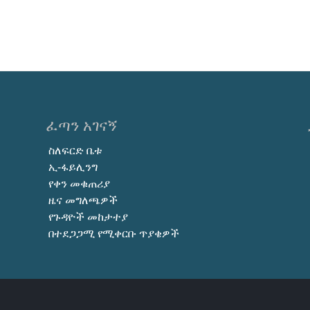
ፈጣን አገናኝ
ስለፍርድ ቤቱ
ኢ-ፋይሊንግ
የቀን መቁጠሪያ
ዜና መግለጫዎች
የጉዳዮች መከታተያ
በተደጋጋሚ የሚቀርቡ ጥያቄዎች