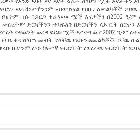
ጠሪዎች የአንድ አባት እና እናት ልጆች ስንሆን ሟች እናታችን አደ
ተናዛልን ወራሽነታችንንም አስወስነናል የሰበር አመልካቾች ይዘዉ
 ይዘትም ክሱ በይርጋ ቀሪ ነዉ፡፡ ሟች እናታችን በ2002 ዓ/ም 
ዜዉ መሰረትም ድርሻችንን ተካፍለን በድርሻችን ላይ ቤት ሰርተን 
የቀረበለት የዳዉንት ወረዳ ፍርድ ሟች እናታቸዉ በ2002 ዓ/ም ለተ
ም ኑዛዜ ቀሪ ስለሆነ መብት ያላቸዉ የአሁን አመልካቾች ናቸዉ ሲል
ቀረቡ ቢሆንም የዞኑ ከፍተኛ ፍርድ ቤት የወረዳዉ ፍርድ ቤት ዉሳ
…