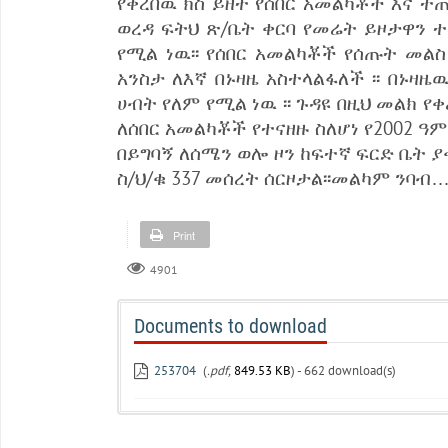
የቀረበዉ ክስ ይዘት የሰበር አመልካቾች እና ተ
ወረዳ ፍትህ ጽ/ቤት ቀርባ የመሬት ይዞታዋን 
የሚል ነዉ፡፡ የሰበር አመልካቾች የሰጡት መልስ
አንስታ ለእኛ በኑዛዜ አስተላልፋለች ፡፡ በኑዛ
ሀብት የለም የሚል ነዉ ፡፡ ጉዳዩ በዚህ መልክ 
ለሰበር አመልካቾች የተናዘዙ ስለሆነ የ2002 ዓ
በይግባኝ ለሰሜን ወሎ ዞን ከፍተኛ ፍርድ ቤት ያ
ስ/ህ/ቁ 337 መሰረት ሰርዞታል፡፡መልካም ንባብ
Print
4901
Documents to download
253704
(
.pdf,
849.53 KB
) - 662 download(s)