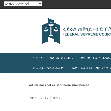
ዋና ገፅ
ስለ ፍርድ ቤቱ
የፍርድ ቤቱ አገልግ
የጨረታ-ማስታወቂያ
የፍርድ አፈጻጸም ዳይሬክቶ
Article does not exist or Permission Denied.
2011
2012
2013