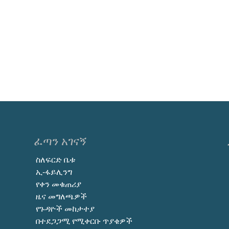
ፈጣን አገናኝ
ስለፍርድ ቤቱ
ኢ-ፋይሊንግ
የቀን መቁጠሪያ
ዜና መግለጫዎች
የጉዳዮች መከታተያ
በተደጋጋሚ የሚቀርቡ ጥያቄዎች