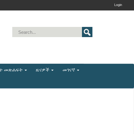
Login
ቤተ መጽሐፍት
ዜናዎች
መገናኛ