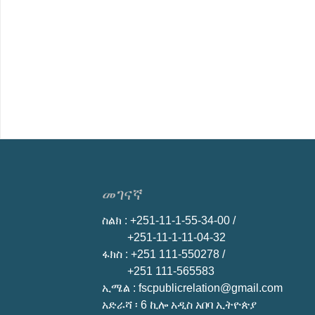
መገናኛ
ስልክ
: +251-11-1-55-34-00 /
+251-11-1-11-04-32
ፋክስ
: +251 111-550278 /
+251 111-565583
ኢሜል
: fscpublicrelation@gmail.com
አድራሻ ፡ 6 ኪሎ አዲስ አበባ ኢትዮጵያ