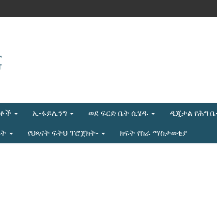
ሎቶች
ኢ-ፋይሊንግ
ወደ ፍርድ ቤት ሲሄዱ
ዲጂታል የሕግ 
ሬት
የህጻናት ፍትህ ፕሮጀክት-
ክፍት የስራ ማስታወቂያ