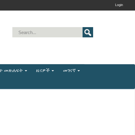
Login
ቤተ መጽሐፍት
ዜናዎች
መገናኛ