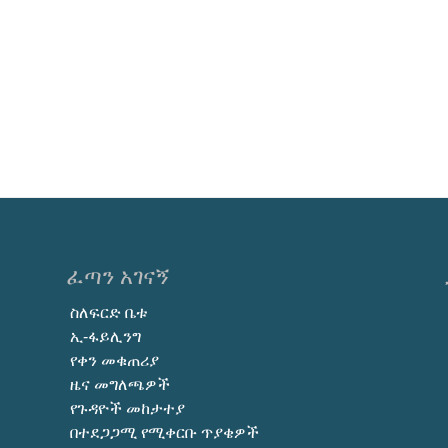
ፈጣን አገናኝ
ስለፍርድ ቤቱ
ኢ-ፋይሊንግ
የቀን መቁጠሪያ
ዜና መግለጫዎች
የጉዳዮች መከታተያ
በተደጋጋሚ የሚቀርቡ ጥያቄዎች