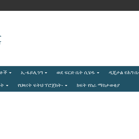
ሎቶች
ኢ-ፋይሊንግ
ወደ ፍርድ ቤት ሲሄዱ
ዲጂታል የሕግ 
ሬት
የህጻናት ፍትህ ፕሮጀክት-
ክፍት የስራ ማስታወቂያ