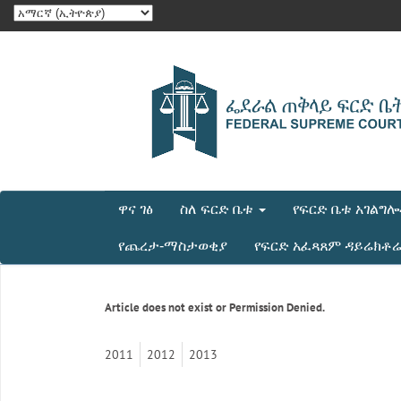
ዋና ገፅ
ስለ ፍርድ ቤቱ
የፍርድ ቤቱ አገልግ
የጨረታ-ማስታወቂያ
የፍርድ አፈጻጸም ዳይሬክቶ
Article does not exist or Permission Denied.
2011
2012
2013