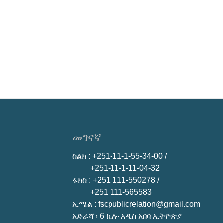
መገናኛ
ስልክ
: +251-11-1-55-34-00 /
+251-11-1-11-04-32
ፋክስ
: +251 111-550278 /
+251 111-565583
ኢሜል
: fscpublicrelation@gmail.com
አድራሻ ፡ 6 ኪሎ አዲስ አበባ ኢትዮጵያ