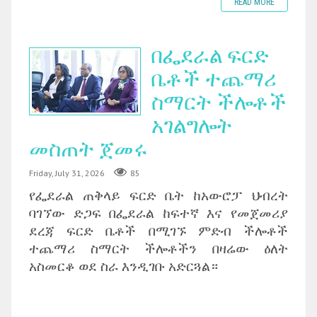
READ MORE
በፌደራል ፍርድ
ቤቶች ተጨማሪ
ስማርት ችሎቶች
አገልግሎት
መስጠት ጀመሩ
Friday, July 31, 2026
85
የፌደራል ጠቅላይ ፍርድ ቤት ከአውሮፓ ህብረት
ባገኘው ድጋፍ በፌደራል ከፍተኛ እና የመጀመሪያ
ደረጃ ፍርድ ቤቶች በሚገኙ ምድብ ችሎቶች
ተጨማሪ ስማርት ችሎቶችን በዛሬው ዕለት
አስመርቆ ወደ ስራ እንዲገቡ አድርጓል።