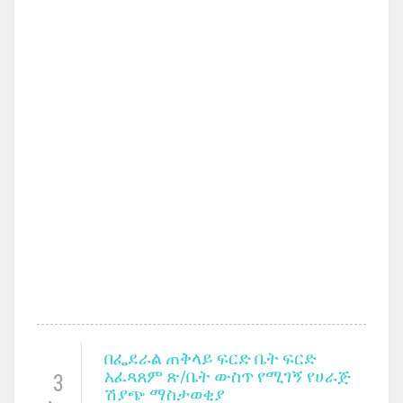
በፌደራል ጠቅላይ ፍርድ ቤት ፍርድ
አፈጻጸም ጽ/ቤት ውስጥ የሚገኝ የሀራጅ
3
ሽያጭ ማስታወቂያ