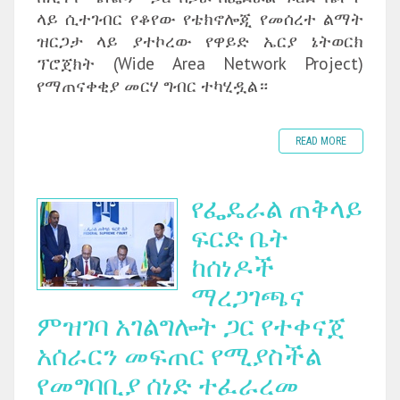
ላይ ሲተገብር የቆየው የቴክኖሎጂ የመሰረተ ልማት
ዝርጋታ ላይ ያተኮረው የዋይድ ኤርያ ኔትወርክ
ፕሮጀክት (Wide Area Network Project)
የማጠናቀቂያ መርሃ ግብር ተካሂዷል።
READ MORE
የፌዴራል ጠቅላይ
ፍርድ ቤት
ከሰነዶች
ማረጋገጫና
ምዝገባ አገልግሎት ጋር የተቀናጀ
አሰራርን መፍጠር የሚያስችል
የመግባቢያ ሰነድ ተፈራረመ