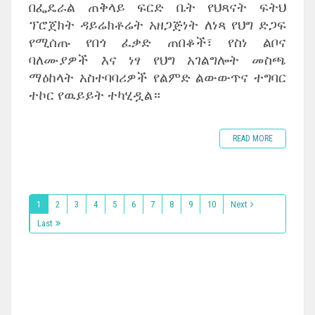
በፌዴራል ጠቅላይ ፍርድ ቤት የህጻናት ፍትህ
ፕሮጀክት ዳይሬክቶሬት አዘጋጅነት ለነጻ የህግ ድጋፍ
የሚሰጡ የበጎ ፈቃድ ጠበቆች፣ የስነ ልቦና
ባለሙያዎች እና ነፃ የህግ አገልግሎት መስጫ
ማዕከላት አስተባባሪዎች የልምድ ልውውጥና ተግባር
ተኮር የዉይይት ተካሂዷል።
READ MORE
1
2
3
4
5
6
7
8
9
10
Next
Last