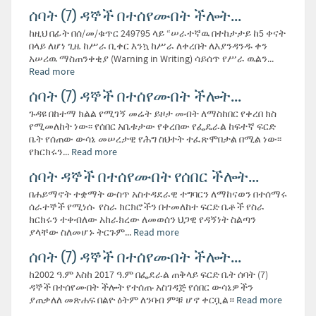
ሰባት (7) ዳኞች በተሰየሙበት ችሎት...
ከዚህ በፊት በሰ/መ/ቁጥር 249795 ላይ “ሠራተኛዉ በተከታታይ ከ5 ቀናት
በላይ ለሆነ ጊዜ ከሥራ ቢቀር እንኳ ከሥራ ለቀረበት ለእያንዳንዱ ቀን
አሠሪዉ ማስጠንቀቂያ (Warning in Writing) ሳይሰጥ የሥራ ዉልን...
Read more
ሰባት (7) ዳኞች በተሰየሙበት ችሎት...
ጉዳዩ በከተማ ክልል የሚገኝ መሬት ይዞታ መብት ለማስከበር የቀረበ ክስ
የሚመለከት ነው፡፡ የሰበር አቤቱታው የቀረበው የፌዴራል ከፍተኛ ፍርድ
ቤት የሰጠው ውሳኔ መሠረታዊ የሕግ ስህተት ተፈጽሞበታል በሚል ነው፡፡
የክርክሩን...
Read more
ሰባት ዳኞች በተሰየሙበት የሰበር ችሎት...
በሐይማኖት ተቋማት ውስጥ አስተዳደራዊ ተግባርን ለማከናወን በተሰማሩ
ሰራተኞች የሚነሱ የስራ ክርክሮችን በተመለከተ ፍርድ ቤቶች የስራ
ክርክሩን ተቀብለው አከራክረው ለመወሰን ህጋዊ የዳኝነት ስልጣን
ያላቸው ስለመሆኑ ትርጉም...
Read more
ሰባት (7) ዳኞች በተሰየሙበት ችሎት...
ከ2002 ዓ.ም እስከ 2017 ዓ.ም በፌደራል ጠቅላይ ፍርድ ቤት ሰባት (7)
ዳኞች በተሰየሙበት ችሎት የተሰጡ አስገዳጅ የሰበር ውሳኔዎችን
ያጠቃለለ መጽሐፍ በልዮ ዕትም ለንባብ ምቹ ሆኖ ቀርቧል።
Read more