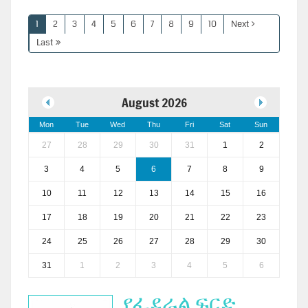
1
2
3
4
5
6
7
8
9
10
Next
Last
August 2026
Mon
Tue
Wed
Thu
Fri
Sat
Sun
27
28
29
30
31
1
2
3
4
5
6
7
8
9
10
11
12
13
14
15
16
17
18
19
20
21
22
23
24
25
26
27
28
29
30
31
1
2
3
4
5
6
የፌደራል ፍርድ