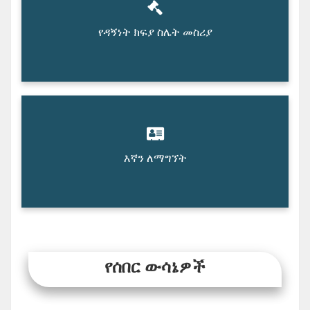
የዳኝነት ክፍያ ስሌት መስሪያ
እኛን ለማግኘት
የሰበር ውሳኔዎች