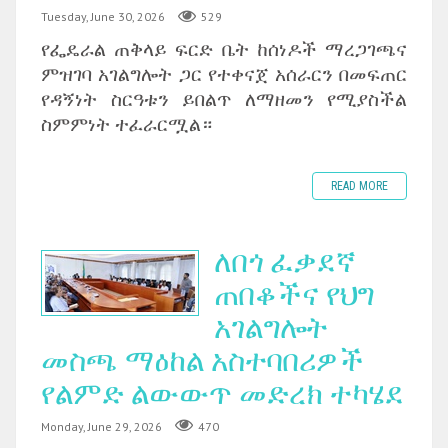
Tuesday, June 30, 2026
529
‎የፌዴራል ጠቅላይ ፍርድ ቤት ከሰነዶች ማረጋገጫና
ምዝገባ አገልግሎት ጋር የተቀናጀ አሰራርን በመፍጠር
የዳኝነት ስርዓቱን ይበልጥ ለማዘመን የሚያስችል
ስምምነት ተፈራርሟል።
READ MORE
ለበጎ ፈቃደኛ
ጠበቆችና የህግ
አገልግሎት
መስጫ ማዕከል አስተባበሪዎች
የልምድ ልውውጥ መድረክ ተካሄደ
Monday, June 29, 2026
470