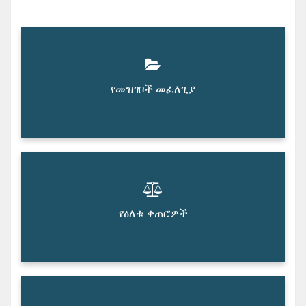
የመዝገቦች መፈለጊያ
የዕለቱ ቀጠሮዎች