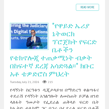
READ MORE
"የዋይድ ኤሪያ
ኔትወርክ
ፕሮጀክት የፍርድ
ቤቶችን
የቴክኖሎጂ ተጠቃሚነት ብቃት
በከፍተኛ ደረጃ አሳድጓል፡፡" ክቡር
አቶ ቴዎድሮስ ምህረት
Tuesday, July 21, 2026
215
የዳኝነት ስርዓቱን ዲጂታላይዝ በማድረግ ቀልጣፋና
ተደራሽ የዳኝነት አገልግሎት ለመስጠት ይቻል ዘንድ
ላለፋት ዓመታት የፌደራል ጠቅላይ ፍርድ ቤት
ከኢትዮ ቴሌኮም ጋር በጋራ በፌደራል ፍርድ ቤቶች