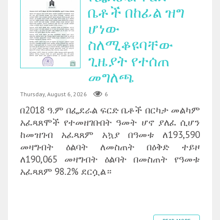
ቤቶች በከፊል ዝግ
ሆነው
ስለሚቆዩባቸው
ጊዜያት የተሰጠ
መግለጫ
Thursday, August 6, 2026
6
በ2018 ዓ.ም በፌደራል ፍርድ ቤቶች በርካታ መልካም
አፈጻጸሞች የተመዘገቡበት ዓመት ሆኖ ያለፈ ሲሆን
ከመዝገብ አፈጻጸም አኳያ በዓመቱ ለ193,590
መዛግብት ዕልባት ለመስጠት በዕቅድ ተይዞ
ለ190,065 መዛግብት ዕልባት በመስጠት የዓመቱ
አፈጻጸም 98.2% ደርሷል።