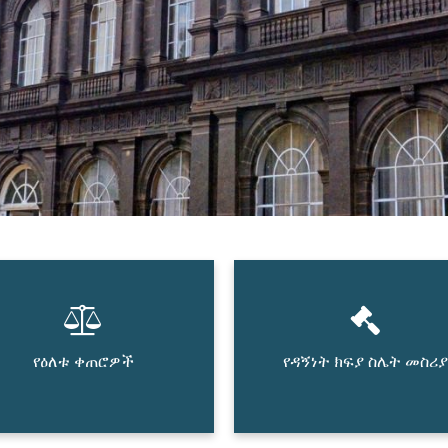
የዕለቱ ቀጠሮዎች
የዳኝነት ክፍያ ስሌት መስሪያ