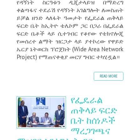
የዳኝነት ስርዓቱን ዲጂታላይዝ በማድረግ
ቀልጣፋና ተደራሽ የዳኝነት አገልግሎት ለመስጠት
ይቻል ዘንድ ላለፋት ዓመታት የፌደራል ጠቅላይ
ፍርድ ቤት ከኢትዮ ቴሌኮም ጋር በጋራ በፌደራል
ፍርድ ቤቶች ላይ ሲተገብር የቆየው የቴክኖሎጂ
የመሰረተ ልማት ዝርጋታ ላይ ያተኮረው የዋይድ
ኤርያ ኔትወርክ ፕሮጀክት (Wide Area Network
Project) የማጠናቀቂያ መርሃ ግብር ተካሂዷል።
READ MORE
የፌዴራል
ጠቅላይ ፍርድ
ቤት ከሰነዶች
ማረጋገጫና