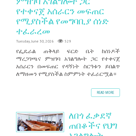
ምዝገባ አገልግሎት ጋር
የተቀናጀ አሰራርን መፍጠር
የሚያስችል የመግባቢያ ሰነድ
ተፈራረመ
Tuesday, June 30, 2026
529
‎የፌዴራል ጠቅላይ ፍርድ ቤት ከሰነዶች
ማረጋገጫና ምዝገባ አገልግሎት ጋር የተቀናጀ
አሰራርን በመፍጠር የዳኝነት ስርዓቱን ይበልጥ
ለማዘመን የሚያስችል ስምምነት ተፈራርሟል።
READ MORE
ለበጎ ፈቃደኛ
ጠበቆችና የህግ
አገልግሎት