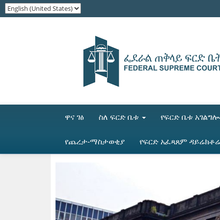
ዋና ገፅ
ስለ ፍርድ ቤቱ
የፍርድ ቤቱ አገልግ
የጨረታ-ማስታወቂያ
የፍርድ አፈጻጸም ዳይሬክቶ