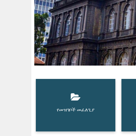
የመዝገቦች መፈለጊያ