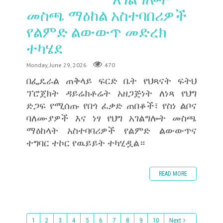
መስጫ ማዕከል አስተባበሪዎች
የልምድ ልውውጥ መድረክ
ተካሄደ
Monday, June 29, 2026
470
በፌዴራል ጠቅላይ ፍርድ ቤት የህጻናት ፍትህ
ፕሮጀክት ዳይሬክቶሬት አዘጋጅነት ለነጻ የህግ
ድጋፍ የሚሰጡ የበጎ ፈቃድ ጠበቆች፣ የስነ ልቦና
ባለሙያዎች እና ነፃ የህግ አገልግሎት መስጫ
ማዕከላት አስተባባሪዎች የልምድ ልውውጥና
ተግባር ተኮር የዉይይት ተካሂዷል።
READ MORE
1
2
3
4
5
6
7
8
9
10
Next