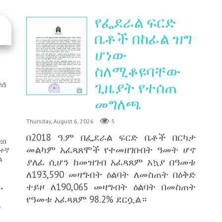
የፌደራል ፍርድ
ቤቶች በከፊል ዝግ
ሆነው
ስለሚቆዩባቸው
ጊዜያት የተሰጠ
ከ5
መግለጫ
Thursday, August 6, 2026
5
በ2018 ዓ.ም በፌደራል ፍርድ ቤቶች በርካታ
ረበ
መልካም አፈጻጸሞች የተመዘገቡበት ዓመት ሆኖ
ፍተኛ
ል
ያለፈ ሲሆን ከመዝገብ አፈጻጸም አኳያ በዓመቱ
ለ193,590 መዛግብት ዕልባት ለመስጠት በዕቅድ
.
ተይዞ ለ190,065 መዛግብት ዕልባት በመስጠት
የዓመቱ አፈጻጸም 98.2% ደርሷል።
ድ