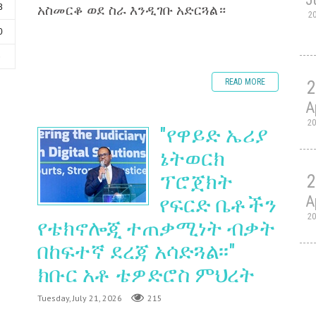
አስመርቆ ወደ ስራ እንዲገቡ አድርጓል።
3
2
0
6
READ MORE
A
2
"የዋይድ ኤሪያ
ኔትወርክ
ፕሮጀክት
A
የፍርድ ቤቶችን
2
የቴክኖሎጂ ተጠቃሚነት ብቃት
በከፍተኛ ደረጃ አሳድጓል፡፡"
ክቡር አቶ ቴዎድሮስ ምህረት
Tuesday, July 21, 2026
215