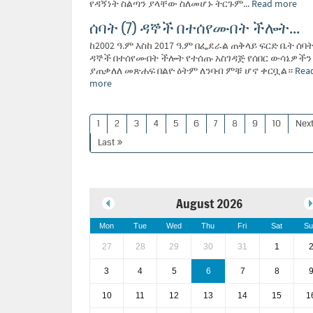
የዳኝነት ስልጣን ያላቸው ስለመሆኑ ትርጉም...
Read more
ሰባት (7) ዳኞች በተሰየሙበት ችሎት...
ከ2002 ዓ.ም እስከ 2017 ዓ.ም በፌደራል ጠቅላይ ፍርድ ቤት ሰባት 
ዳኞች በተሰየሙበት ችሎት የተሰጡ አስገዳጅ የሰበር ውሳኔዎችን
ያጠቃለለ መጽሐፍ በልዮ ዕትም ለንባብ ምቹ ሆኖ ቀርቧል።
Rea
more
1
2
3
4
5
6
7
8
9
10
Nex
Last
August 2026
Mon
Tue
Wed
Thu
Fri
Sat
Su
27
28
29
30
31
1
3
4
5
6
7
8
10
11
12
13
14
15
1