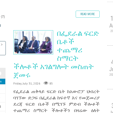
READ MORE
(7)
A
d
በፌደራል ፍርድ
2
ቤቶች
t
ተጨማሪ
ስማርት
ችሎቶች አገልግሎት መስጠት
J
ጀመሩ
20
n
Friday, July 31, 2026
85
2
የፌደራል ጠቅላይ ፍርድ ቤት ከአውሮፓ ህብረት
ባገኘው ድጋፍ በፌደራል ከፍተኛ እና የመጀመሪያ
9
ደረጃ ፍርድ ቤቶች በሚገኙ ምድብ ችሎቶች
6
ተጨማሪ ስማርት ችሎቶችን በዛሬው ዕለት
J