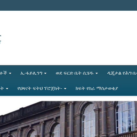
ሎቶች
ኢ-ፋይሊንግ
ወደ ፍርድ ቤት ሲሄዱ
ዲጂታል የሕግ 
ሬት
የህጻናት ፍትህ ፕሮጀክት-
ክፍት የስራ ማስታወቂያ