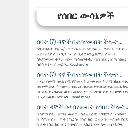
የሰበር ውሳኔዎች
ሰባት (7) ዳኞች በተሰየሙበት ችሎት...
ከዚህ በፊት በሰ/መ/ቁጥር 249795 ላይ “ሠራተኛዉ በተከታታይ 
ቀናት በላይ ለሆነ ጊዜ ከሥራ ቢቀር እንኳ ከሥራ ለቀረበት
ለእያንዳንዱ ቀን አሠሪዉ ማስጠንቀቂያ (Warning in Writing)
ሳይሰጥ የሥራ ዉልን...
Read more
ሰባት (7) ዳኞች በተሰየሙበት ችሎት...
ጉዳዩ በከተማ ክልል የሚገኝ መሬት ይዞታ መብት ለማስከበር የቀ
ክስ የሚመለከት ነው፡፡ የሰበር አቤቱታው የቀረበው የፌዴራል ከ
ፍርድ ቤት የሰጠው ውሳኔ መሠረታዊ የሕግ ስህተት ተፈጽሞበታ
በሚል ነው፡፡ የክርክሩን...
Read more
ሰባት ዳኞች በተሰየሙበት የሰበር ችሎት..
በሐይማኖት ተቋማት ውስጥ አስተዳደራዊ ተግባርን ለማከናወን
በተሰማሩ ሰራተኞች የሚነሱ የስራ ክርክሮችን በተመለከተ ፍር
ቤቶች የስራ ክርክሩን ተቀብለው አከራክረው ለመወሰን ህጋዊ