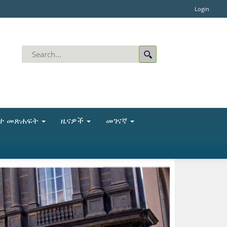
Login
ቤተ መጽሐፍት
ዜናዎች
መገናኛ