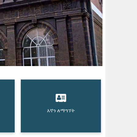
እኛን ለማግኘት