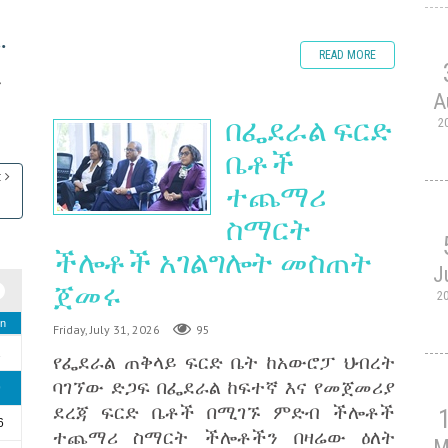
.
READ MORE
ድ
A
በፌደራል ፍርድ
2
ቤቶች
t
ተጨማሪ
ስማርት
ችሎቶች አገልግሎት መስጠት
J
ጀመሩ
2
n
Friday, July 31, 2026
95
2
የፌደራል ጠቅላይ ፍርድ ቤት ከአውሮፓ ህብረት
ባገኘው ድጋፍ በፌደራል ከፍተኛ እና የመጀመሪያ
9
ደረጃ ፍርድ ቤቶች በሚገኙ ምድብ ችሎቶች
6
ተጨማሪ ስማርት ችሎቶችን በዛሬው ዕለት
M