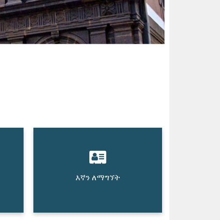
እኛን ለማግኘት