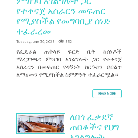
ምዝገባ አገልግሎት ጋር
የተቀናጀ አሰራርን መፍጠር
የሚያስችል የመግባቢያ ሰነድ
ተፈራረመ
Tuesday, June 30, 2026
532
‎የፌዴራል ጠቅላይ ፍርድ ቤት ከሰነዶች
ማረጋገጫና ምዝገባ አገልግሎት ጋር የተቀናጀ
አሰራርን በመፍጠር የዳኝነት ስርዓቱን ይበልጥ
ለማዘመን የሚያስችል ስምምነት ተፈራርሟል።
READ MORE
ለበጎ ፈቃደኛ
ጠበቆችና የህግ
አገልግሎት