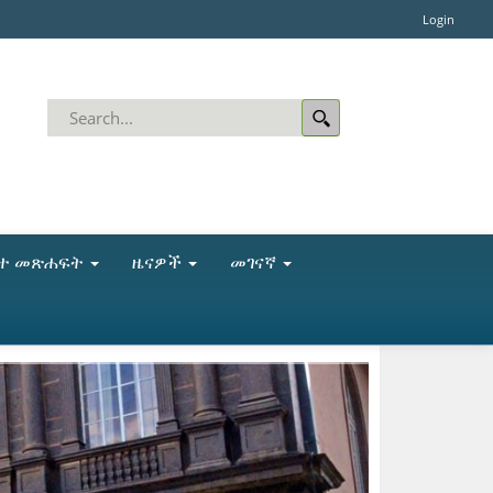
Login
ቤተ መጽሐፍት
ዜናዎች
መገናኛ