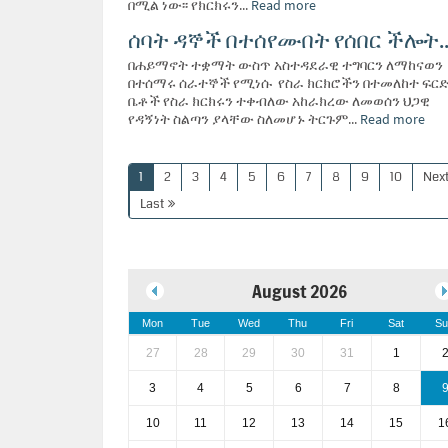
በሚል ነው፡፡ የክርክሩን...
Read more
ሰባት ዳኞች በተሰየሙበት የሰበር ችሎት..
በሐይማኖት ተቋማት ውስጥ አስተዳደራዊ ተግባርን ለማከናወን
በተሰማሩ ሰራተኞች የሚነሱ የስራ ክርክሮችን በተመለከተ ፍር
ቤቶች የስራ ክርክሩን ተቀብለው አከራክረው ለመወሰን ህጋዊ
የዳኝነት ስልጣን ያላቸው ስለመሆኑ ትርጉም...
Read more
1
2
3
4
5
6
7
8
9
10
Nex
Last
August 2026
Mon
Tue
Wed
Thu
Fri
Sat
Su
27
28
29
30
31
1
3
4
5
6
7
8
10
11
12
13
14
15
1