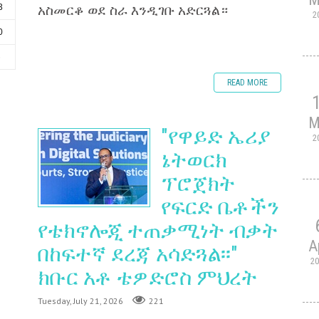
አስመርቆ ወደ ስራ እንዲገቡ አድርጓል።
3
2
0
6
READ MORE
M
"የዋይድ ኤሪያ
2
ኔትወርክ
ፕሮጀክት
የፍርድ ቤቶችን
የቴክኖሎጂ ተጠቃሚነት ብቃት
A
በከፍተኛ ደረጃ አሳድጓል፡፡"
2
ክቡር አቶ ቴዎድሮስ ምህረት
Tuesday, July 21, 2026
221