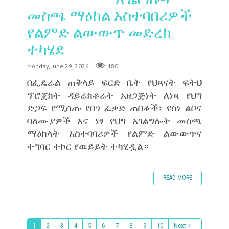
መስጫ ማዕከል አስተባበሪዎች
የልምድ ልውውጥ መድረክ
ተካሄደ
Monday, June 29, 2026
480
በፌዴራል ጠቅላይ ፍርድ ቤት የህጻናት ፍትህ
ፕሮጀክት ዳይሬክቶሬት አዘጋጅነት ለነጻ የህግ
ድጋፍ የሚሰጡ የበጎ ፈቃድ ጠበቆች፣ የስነ ልቦና
ባለሙያዎች እና ነፃ የህግ አገልግሎት መስጫ
ማዕከላት አስተባባሪዎች የልምድ ልውውጥና
ተግባር ተኮር የዉይይት ተካሂዷል።
READ MORE
1
2
3
4
5
6
7
8
9
10
Next