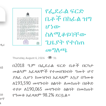
የፌደራል ፍርድ
ቤቶች በከፊል ዝግ
ሆነው
ስለሚቆዩባቸው
ጊዜያት የተሰጠ
ፌዲሪ
መግለጫ
Thursday, August 6, 2026
31
በ2018 ዓ.ም በፌደራል ፍርድ ቤቶች በርካታ
ከ5
መልካም አፈጻጸሞች የተመዘገቡበት ዓመት ሆኖ
ያለፈ ሲሆን ከመዝገብ አፈጻጸም አኳያ በዓመቱ
ለ193,590 መዛግብት ዕልባት ለመስጠት በዕቅድ
ተይዞ ለ190,065 መዛግብት ዕልባት በመስጠት
የዓመቱ አፈጻጸም 98.2% ደርሷል።
ረበ
ፍተኛ
ል