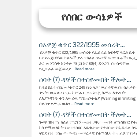
የሰበር ውሳኔዎች
በአዋጅ ቁጥር 322/1995 መሰረት...
በአዋጅ ቁጥር 322/1995 መሰረት የፌደራል ከፍተኛ ፍርድ ቤት
በተደራጀባቸው ክልሎች ያሉ የክልል ከፍተኛ ፍርድ ቤቶች በኢ
ሕገ መንግስት አንቀጽ 78(2) እና 80(4) ድንጋጌ በተሰጣቸዉ
የፌደራል መጀመሪያ...
Read more
ሰባት (7) ዳኞች በተሰየሙበት ችሎት...
ከዚህ በፊት በሰ/መ/ቁጥር 249795 ላይ “ሠራተኛዉ በተከታታይ 
ቀናት በላይ ለሆነ ጊዜ ከሥራ ቢቀር እንኳ ከሥራ ለቀረበት
ለእያንዳንዱ ቀን አሠሪዉ ማስጠንቀቂያ (Warning in Writing)
ሳይሰጥ የሥራ ዉልን...
Read more
ሰባት (7) ዳኞች በተሰየሙበት ችሎት...
ጉዳዩ በከተማ ክልል የሚገኝ መሬት ይዞታ መብት ለማስከበር የቀ
ክስ የሚመለከት ነው፡፡ የሰበር አቤቱታው የቀረበው የፌዴራል ከ
ፍርድ ቤት የሰጠው ውሳኔ መሠረታዊ የሕግ ስህተት ተፈጽሞበታ