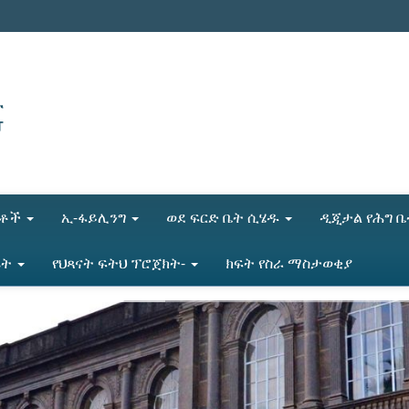
ሎቶች
ኢ-ፋይሊንግ
ወደ ፍርድ ቤት ሲሄዱ
ዲጂታል የሕግ 
ሬት
የህጻናት ፍትህ ፕሮጀክት-
ክፍት የስራ ማስታወቂያ