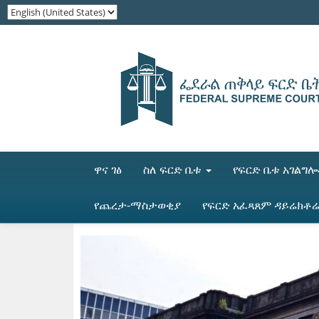
ዋና ገፅ
ስለ ፍርድ ቤቱ
የፍርድ ቤቱ አገልግ
የጨረታ-ማስታወቂያ
የፍርድ አፈጻጸም ዳይሬክቶ