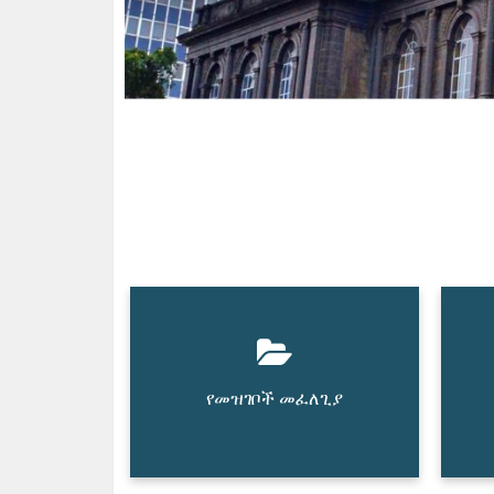
የመዝገቦች መፈለጊያ