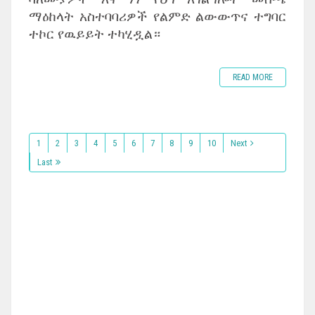
ማዕከላት አስተባባሪዎች የልምድ ልውውጥና ተግባር
ተኮር የዉይይት ተካሂዷል።
READ MORE
1
2
3
4
5
6
7
8
9
10
Next
Last