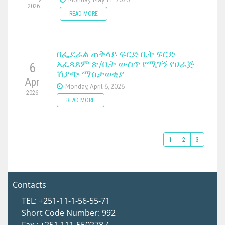
2026
READ MORE
በፌደራል ጠቅላይ ፍርድ ቤት ፍርድ
አፈጻጸም ጽ/ቤት ውስጥ የሚገኝ የሀራጅ
6
ሽያጭ ማስታወቂያ
Apr
Monday, April 6, 2026
2026
READ MORE
1
2
3
Contacts
TEL: +251-11-1-56-55-71
Short Code Number: 992