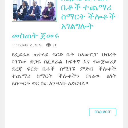
ቤቶች ተጨማሪ
ስማርት ችሎቶች
አገልግሎት
መስጠት ጀመሩ
Friday, July 31, 2026
91
የፌደራል ጠቅላይ ፍርድ ቤት ከአውሮፓ ህብረት
ባገኘው ድጋፍ በፌደራል ከፍተኛ እና የመጀመሪያ
ደረጃ ፍርድ ቤቶች በሚገኙ ምድብ ችሎቶች
ተጨማሪ ስማርት ችሎቶችን በዛሬው ዕለት
አስመርቆ ወደ ስራ እንዲገቡ አድርጓል።
READ MORE