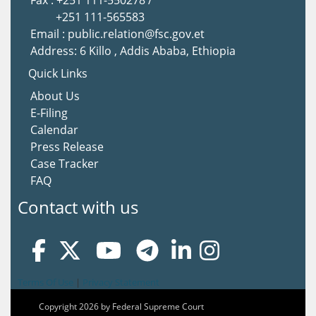
Fax : +251 111-550278 /
+251 111-565583
Email : public.relation@fsc.gov.et
Address: 6 Killo , Addis Ababa, Ethiopia
Quick Links
About Us
E-Filing
Calendar
Press Release
Case Tracker
FAQ
Contact with us
Terms Of Use
|
Privacy Statement
Copyright 2026 by Federal Supreme Court