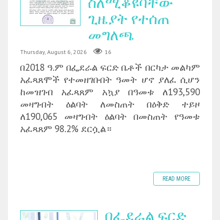
ስለሚቆዩባቸው
ጊዜያት የተሰጠ
መግለጫ
Thursday, August 6, 2026
16
በ2018 ዓ.ም በፌደራል ፍርድ ቤቶች በርካታ መልካም
አፈጻጸሞች የተመዘገቡበት ዓመት ሆኖ ያለፈ ሲሆን
ከመዝገብ አፈጻጸም አኳያ በዓመቱ ለ193,590
መዛግብት ዕልባት ለመስጠት በዕቅድ ተይዞ
ለ190,065 መዛግብት ዕልባት በመስጠት የዓመቱ
አፈጻጸም 98.2% ደርሷል።
READ MORE
በፌደራል ፍርድ