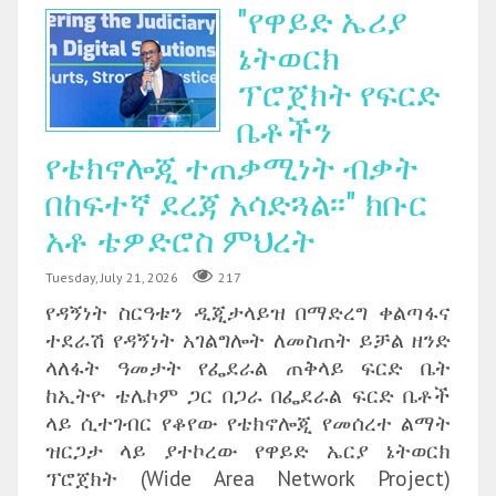
"የዋይድ ኤሪያ
ኔትወርክ
ፕሮጀክት የፍርድ
ቤቶችን
የቴክኖሎጂ ተጠቃሚነት ብቃት
በከፍተኛ ደረጃ አሳድጓል፡፡" ክቡር
አቶ ቴዎድሮስ ምህረት
Tuesday, July 21, 2026
217
የዳኝነት ስርዓቱን ዲጂታላይዝ በማድረግ ቀልጣፋና
ተደራሽ የዳኝነት አገልግሎት ለመስጠት ይቻል ዘንድ
ላለፋት ዓመታት የፌደራል ጠቅላይ ፍርድ ቤት
ከኢትዮ ቴሌኮም ጋር በጋራ በፌደራል ፍርድ ቤቶች
ላይ ሲተገብር የቆየው የቴክኖሎጂ የመሰረተ ልማት
ዝርጋታ ላይ ያተኮረው የዋይድ ኤርያ ኔትወርክ
ፕሮጀክት (Wide Area Network Project)