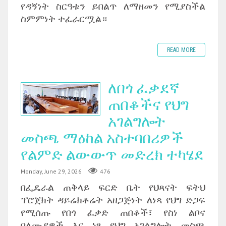
የዳኝነት ስርዓቱን ይበልጥ ለማዘመን የሚያስችል
ስምምነት ተፈራርሟል።
READ MORE
ለበጎ ፈቃደኛ
ጠበቆችና የህግ
አገልግሎት
መስጫ ማዕከል አስተባበሪዎች
የልምድ ልውውጥ መድረክ ተካሄደ
Monday, June 29, 2026
476
በፌዴራል ጠቅላይ ፍርድ ቤት የህጻናት ፍትህ
ፕሮጀክት ዳይሬክቶሬት አዘጋጅነት ለነጻ የህግ ድጋፍ
የሚሰጡ የበጎ ፈቃድ ጠበቆች፣ የስነ ልቦና
ባለሙያዎች እና ነፃ የህግ አገልግሎት መስጫ