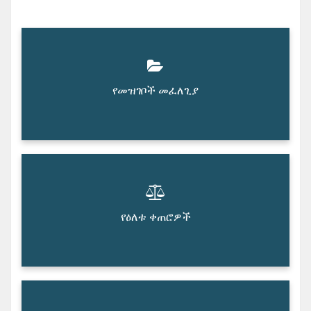
የመዝገቦች መፈለጊያ
የዕለቱ ቀጠሮዎች