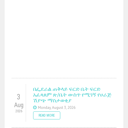
በፌደራል ጠቅላይ ፍርድ ቤት ፍርድ
አፈጻጸም ጽ/ቤት ውስጥ የሚገኝ የሀራጅ
3
ሽያጭ ማስታወቂያ
Aug
Monday, August 3, 2026
2026
READ MORE