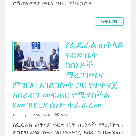
የማጠናቀቂያ መርሃ ግብር ተካሂዷል።
READ MORE
የፌዴራል ጠቅላይ
ፍርድ ቤት
ከሰነዶች
ማረጋገጫና
ምዝገባ አገልግሎት ጋር የተቀናጀ
አሰራርን መፍጠር የሚያስችል
የመግባቢያ ሰነድ ተፈራረመ
Tuesday, June 30, 2026
529
‎የፌዴራል ጠቅላይ ፍርድ ቤት ከሰነዶች ማረጋገጫና
ምዝገባ አገልግሎት ጋር የተቀናጀ አሰራርን በመፍጠር