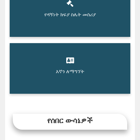
የዳኝነት ክፍያ ስሌት መስሪያ
እኛን ለማግኘት
የሰበር ውሳኔዎች