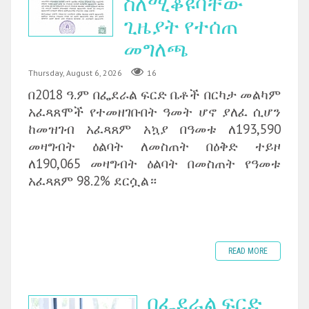
ስለሚቆዩባቸው
ጊዜያት የተሰጠ
መግለጫ
Thursday, August 6, 2026
16
በ2018 ዓ.ም በፌደራል ፍርድ ቤቶች በርካታ መልካም
አፈጻጸሞች የተመዘገቡበት ዓመት ሆኖ ያለፈ ሲሆን
ከመዝገብ አፈጻጸም አኳያ በዓመቱ ለ193,590
መዛግብት ዕልባት ለመስጠት በዕቅድ ተይዞ
ለ190,065 መዛግብት ዕልባት በመስጠት የዓመቱ
አፈጻጸም 98.2% ደርሷል።
READ MORE
በፌደራል ፍርድ