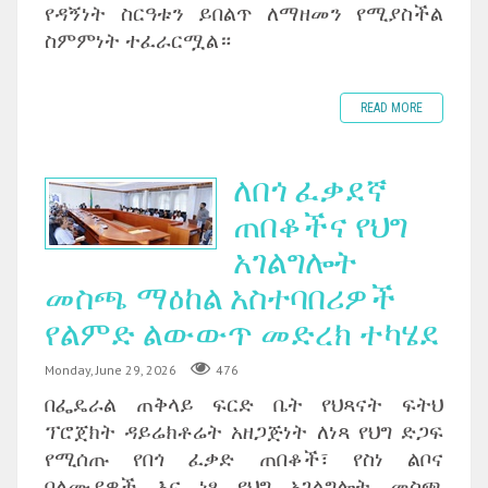
የዳኝነት ስርዓቱን ይበልጥ ለማዘመን የሚያስችል
ስምምነት ተፈራርሟል።
READ MORE
ለበጎ ፈቃደኛ
ጠበቆችና የህግ
አገልግሎት
መስጫ ማዕከል አስተባበሪዎች
የልምድ ልውውጥ መድረክ ተካሄደ
Monday, June 29, 2026
476
በፌዴራል ጠቅላይ ፍርድ ቤት የህጻናት ፍትህ
ፕሮጀክት ዳይሬክቶሬት አዘጋጅነት ለነጻ የህግ ድጋፍ
የሚሰጡ የበጎ ፈቃድ ጠበቆች፣ የስነ ልቦና
ባለሙያዎች እና ነፃ የህግ አገልግሎት መስጫ