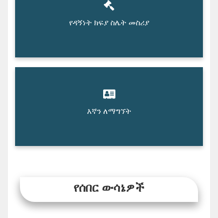
የዳኝነት ክፍያ ስሌት መስሪያ
እኛን ለማግኘት
የሰበር ውሳኔዎች