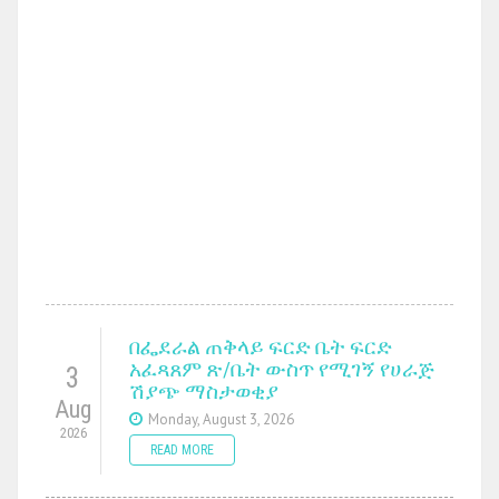
በፌደራል ጠቅላይ ፍርድ ቤት ፍርድ
አፈጻጸም ጽ/ቤት ውስጥ የሚገኝ የሀራጅ
3
ሽያጭ ማስታወቂያ
Aug
Monday, August 3, 2026
2026
READ MORE