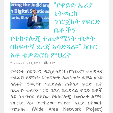
"የዋይድ ኤሪያ
ኔትወርክ
ፕሮጀክት የፍርድ
ቤቶችን
የቴክኖሎጂ ተጠቃሚነት ብቃት
በከፍተኛ ደረጃ አሳድጓል፡፡" ክቡር
አቶ ቴዎድሮስ ምህረት
Tuesday, July 21, 2026
217
የዳኝነት ስርዓቱን ዲጂታላይዝ በማድረግ ቀልጣፋና
ተደራሽ የዳኝነት አገልግሎት ለመስጠት ይቻል ዘንድ
ላለፋት ዓመታት የፌደራል ጠቅላይ ፍርድ ቤት
ከኢትዮ ቴሌኮም ጋር በጋራ በፌደራል ፍርድ ቤቶች
ላይ ሲተገብር የቆየው የቴክኖሎጂ የመሰረተ ልማት
ዝርጋታ ላይ ያተኮረው የዋይድ ኤርያ ኔትወርክ
ፕሮጀክት (Wide Area Network Project)