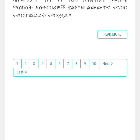
ማዕከላት አስተባባሪዎች የልምድ ልውውጥና ተግባር
ተኮር የዉይይት ተካሂዷል።
READ MORE
1
2
3
4
5
6
7
8
9
10
Next
Last