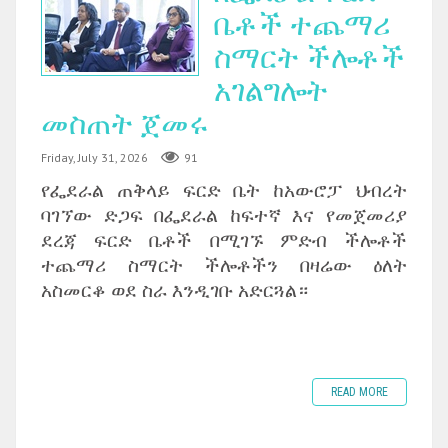
ቤቶች ተጨማሪ
ስማርት ችሎቶች
አገልግሎት
መስጠት ጀመሩ
Friday, July 31, 2026
91
የፌደራል ጠቅላይ ፍርድ ቤት ከአውሮፓ ህብረት
ባገኘው ድጋፍ በፌደራል ከፍተኛ እና የመጀመሪያ
ደረጃ ፍርድ ቤቶች በሚገኙ ምድብ ችሎቶች
ተጨማሪ ስማርት ችሎቶችን በዛሬው ዕለት
አስመርቆ ወደ ስራ እንዲገቡ አድርጓል።
READ MORE