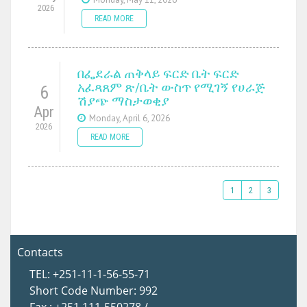
2026
READ MORE
በፌደራል ጠቅላይ ፍርድ ቤት ፍርድ
አፈጻጸም ጽ/ቤት ውስጥ የሚገኝ የሀራጅ
6
ሽያጭ ማስታወቂያ
Apr
Monday, April 6, 2026
2026
READ MORE
1
2
3
Contacts
TEL: +251-11-1-56-55-71
Short Code Number: 992