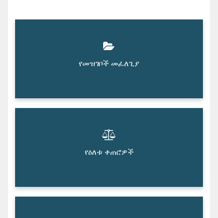
የመዝገቦች መፈለጊያ
የዕለቱ ቀጠሮዎች