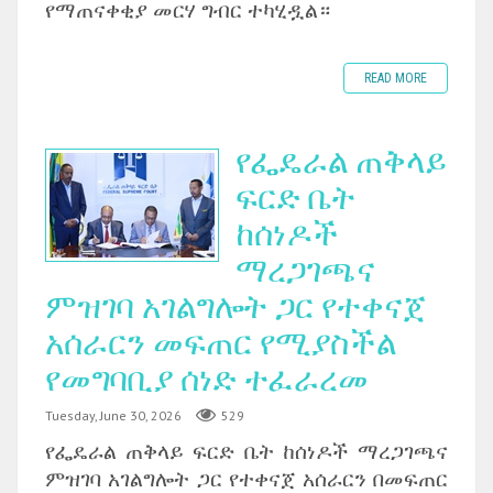
የማጠናቀቂያ መርሃ ግብር ተካሂዷል።
READ MORE
የፌዴራል ጠቅላይ
ፍርድ ቤት
ከሰነዶች
ማረጋገጫና
ምዝገባ አገልግሎት ጋር የተቀናጀ
አሰራርን መፍጠር የሚያስችል
የመግባቢያ ሰነድ ተፈራረመ
Tuesday, June 30, 2026
529
‎የፌዴራል ጠቅላይ ፍርድ ቤት ከሰነዶች ማረጋገጫና
ምዝገባ አገልግሎት ጋር የተቀናጀ አሰራርን በመፍጠር