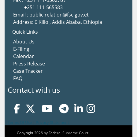
Fax : +251 111-550278 /
+251 111-565583
Email : public.relation@fsc.gov.et
Address: 6 Killo , Addis Ababa, Ethiopia
Quick Links
About Us
E-Filing
Calendar
Press Release
Case Tracker
FAQ
Contact with us
Terms Of Use
|
Privacy Statement
Copyright 2026 by Federal Supreme Court