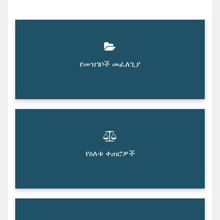
የመዝገቦች መፈለጊያ
የዕለቱ ቀጠሮዎች