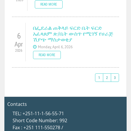
READ MORE
በፌደራል ጠቅላይ ፍርድ ቤት ፍርድ
አፈጻጸም ጽ/ቤት ውስጥ የሚገኝ የሀራጅ
6
ሽያጭ ማስታወቂያ
Apr
Monday, April 6, 2026
2026
READ MORE
1
2
3
Contacts
TEL: +251-11-1-56-55-71
Short Code Number: 992
Fax : +251 111-550278 /