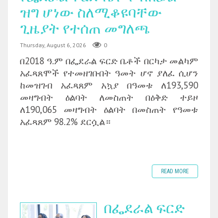
ዝግ ሆነው ስለሚቆዩባቸው
ጊዜያት የተሰጠ መግለጫ
Thursday, August 6, 2026
0
በ2018 ዓ.ም በፌደራል ፍርድ ቤቶች በርካታ መልካም
አፈጻጸሞች የተመዘገቡበት ዓመት ሆኖ ያለፈ ሲሆን
ከመዝገብ አፈጻጸም አኳያ በዓመቱ ለ193,590
መዛግብት ዕልባት ለመስጠት በዕቅድ ተይዞ
ለ190,065 መዛግብት ዕልባት በመስጠት የዓመቱ
አፈጻጸም 98.2% ደርሷል።
READ MORE
በፌደራል ፍርድ