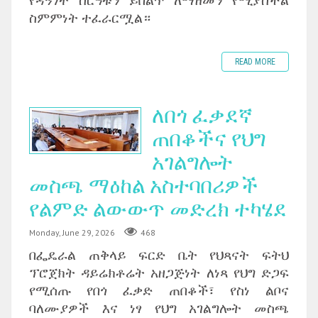
ስምምነት ተፈራርሟል።
READ MORE
ለበጎ ፈቃደኛ
ጠበቆችና የህግ
አገልግሎት
መስጫ ማዕከል አስተባበሪዎች
የልምድ ልውውጥ መድረክ ተካሄደ
Monday, June 29, 2026
468
በፌዴራል ጠቅላይ ፍርድ ቤት የህጻናት ፍትህ
ፕሮጀክት ዳይሬክቶሬት አዘጋጅነት ለነጻ የህግ ድጋፍ
የሚሰጡ የበጎ ፈቃድ ጠበቆች፣ የስነ ልቦና
ባለሙያዎች እና ነፃ የህግ አገልግሎት መስጫ