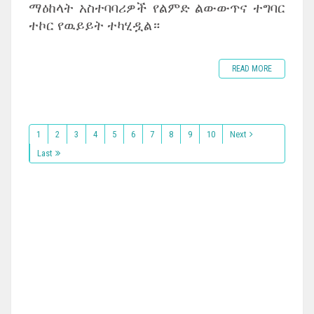
ማዕከላት አስተባባሪዎች የልምድ ልውውጥና ተግባር
ተኮር የዉይይት ተካሂዷል።
READ MORE
1
2
3
4
5
6
7
8
9
10
Next
Last