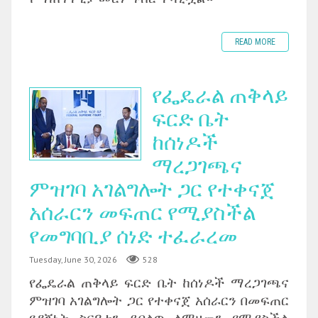
READ MORE
የፌዴራል ጠቅላይ
ፍርድ ቤት
ከሰነዶች
ማረጋገጫና
ምዝገባ አገልግሎት ጋር የተቀናጀ
አሰራርን መፍጠር የሚያስችል
የመግባቢያ ሰነድ ተፈራረመ
Tuesday, June 30, 2026
528
‎የፌዴራል ጠቅላይ ፍርድ ቤት ከሰነዶች ማረጋገጫና
ምዝገባ አገልግሎት ጋር የተቀናጀ አሰራርን በመፍጠር
የዳኝነት ስርዓቱን ይበልጥ ለማዘመን የሚያስችል