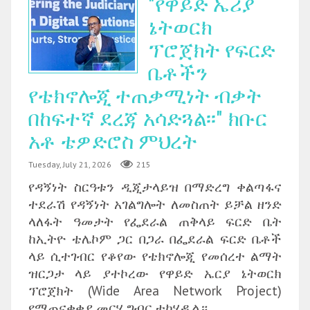
"የዋይድ ኤሪያ
ኔትወርክ
ፕሮጀክት የፍርድ
ቤቶችን
የቴክኖሎጂ ተጠቃሚነት ብቃት
በከፍተኛ ደረጃ አሳድጓል፡፡" ክቡር
አቶ ቴዎድሮስ ምህረት
Tuesday, July 21, 2026
215
የዳኝነት ስርዓቱን ዲጂታላይዝ በማድረግ ቀልጣፋና
ተደራሽ የዳኝነት አገልግሎት ለመስጠት ይቻል ዘንድ
ላለፋት ዓመታት የፌደራል ጠቅላይ ፍርድ ቤት
ከኢትዮ ቴሌኮም ጋር በጋራ በፌደራል ፍርድ ቤቶች
ላይ ሲተገብር የቆየው የቴክኖሎጂ የመሰረተ ልማት
ዝርጋታ ላይ ያተኮረው የዋይድ ኤርያ ኔትወርክ
ፕሮጀክት (Wide Area Network Project)
የማጠናቀቂያ መርሃ ግብር ተካሂዷል።