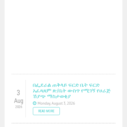
በፌደራል ጠቅላይ ፍርድ ቤት ፍርድ
አፈጻጸም ጽ/ቤት ውስጥ የሚገኝ የሀራጅ
3
ሽያጭ ማስታወቂያ
Aug
Monday, August 3, 2026
2026
READ MORE