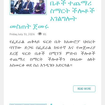
ቤቶች ተጨማሪ
ስማርት ችሎቶች
አገልግሎት
መስጠት ጀመሩ
Friday, July 31, 2026
81
የፌደራል ጠቅላይ ፍርድ ቤት ከአውሮፓ ህብረት
ባገኘው ድጋፍ በፌደራል ከፍተኛ እና የመጀመሪያ
ደረጃ ፍርድ ቤቶች በሚገኙ ምድብ ችሎቶች
ተጨማሪ ስማርት ችሎቶችን በዛሬው ዕለት
አስመርቆ ወደ ስራ እንዲገቡ አድርጓል።
READ MORE