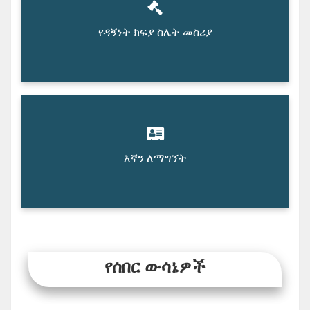
የዳኝነት ክፍያ ስሌት መስሪያ
እኛን ለማግኘት
የሰበር ውሳኔዎች