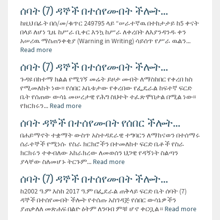
ሰባት (7) ዳኞች በተሰየሙበት ችሎት...
ከዚህ በፊት በሰ/መ/ቁጥር 249795 ላይ “ሠራተኛዉ በተከታታይ ከ5 ቀናት
በላይ ለሆነ ጊዜ ከሥራ ቢቀር እንኳ ከሥራ ለቀረበት ለእያንዳንዱ ቀን
አሠሪዉ ማስጠንቀቂያ (Warning in Writing) ሳይሰጥ የሥራ ዉልን...
Read more
ሰባት (7) ዳኞች በተሰየሙበት ችሎት...
ጉዳዩ በከተማ ክልል የሚገኝ መሬት ይዞታ መብት ለማስከበር የቀረበ ክስ
የሚመለከት ነው፡፡ የሰበር አቤቱታው የቀረበው የፌዴራል ከፍተኛ ፍርድ
ቤት የሰጠው ውሳኔ መሠረታዊ የሕግ ስህተት ተፈጽሞበታል በሚል ነው፡፡
የክርክሩን...
Read more
ሰባት ዳኞች በተሰየሙበት የሰበር ችሎት...
በሐይማኖት ተቋማት ውስጥ አስተዳደራዊ ተግባርን ለማከናወን በተሰማሩ
ሰራተኞች የሚነሱ የስራ ክርክሮችን በተመለከተ ፍርድ ቤቶች የስራ
ክርክሩን ተቀብለው አከራክረው ለመወሰን ህጋዊ የዳኝነት ስልጣን
ያላቸው ስለመሆኑ ትርጉም...
Read more
ሰባት (7) ዳኞች በተሰየሙበት ችሎት...
ከ2002 ዓ.ም እስከ 2017 ዓ.ም በፌደራል ጠቅላይ ፍርድ ቤት ሰባት (7)
ዳኞች በተሰየሙበት ችሎት የተሰጡ አስገዳጅ የሰበር ውሳኔዎችን
ያጠቃለለ መጽሐፍ በልዮ ዕትም ለንባብ ምቹ ሆኖ ቀርቧል።
Read more