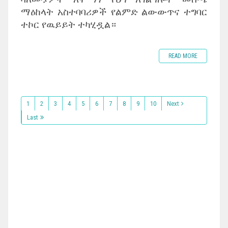
ማዕከላት አስተባባሪዎች የልምድ ልውውጥና ተግባር
ተኮር የዉይይት ተካሂዷል።
READ MORE
1
2
3
4
5
6
7
8
9
10
Next
Last