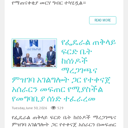
የማጠናቀቂያ መርሃ ግብር ተካሂዷል።
READ MORE
የፌዴራል ጠቅላይ
ፍርድ ቤት
ከሰነዶች
ማረጋገጫና
ምዝገባ አገልግሎት ጋር የተቀናጀ
አሰራርን መፍጠር የሚያስችል
የመግባቢያ ሰነድ ተፈራረመ
Tuesday, June 30, 2026
529
‎የፌዴራል ጠቅላይ ፍርድ ቤት ከሰነዶች ማረጋገጫና
ምዝገባ አገልግሎት ጋር የተቀናጀ አሰራርን በመፍጠር