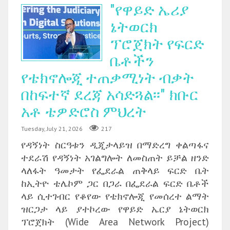
"የዋይድ ኤሪያ
ኔትወርክ
ፕሮጀክት የፍርድ
ቤቶችን
የቴክኖሎጂ ተጠቃሚነት ብቃት
በከፍተኛ ደረጃ አሳድጓል፡፡" ክቡር
አቶ ቴዎድሮስ ምህረት
Tuesday, July 21, 2026
217
የዳኝነት ስርዓቱን ዲጂታላይዝ በማድረግ ቀልጣፋና
ተደራሽ የዳኝነት አገልግሎት ለመስጠት ይቻል ዘንድ
ላለፋት ዓመታት የፌደራል ጠቅላይ ፍርድ ቤት
ከኢትዮ ቴሌኮም ጋር በጋራ በፌደራል ፍርድ ቤቶች
ላይ ሲተገብር የቆየው የቴክኖሎጂ የመሰረተ ልማት
ዝርጋታ ላይ ያተኮረው የዋይድ ኤርያ ኔትወርክ
ፕሮጀክት (Wide Area Network Project)