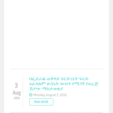
በፌደራል ጠቅላይ ፍርድ ቤት ፍርድ
አፈጻጸም ጽ/ቤት ውስጥ የሚገኝ የሀራጅ
3
ሽያጭ ማስታወቂያ
Aug
Monday, August 3, 2026
2026
READ MORE