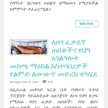
የዳኝነት ስርዓቱን ይበልጥ ለማዘመን የሚያስችል
ስምምነት ተፈራርሟል።
READ MORE
ለበጎ ፈቃደኛ
ጠበቆችና የህግ
አገልግሎት
መስጫ ማዕከል አስተባበሪዎች
የልምድ ልውውጥ መድረክ ተካሄደ
Monday, June 29, 2026
476
በፌዴራል ጠቅላይ ፍርድ ቤት የህጻናት ፍትህ
ፕሮጀክት ዳይሬክቶሬት አዘጋጅነት ለነጻ የህግ ድጋፍ
የሚሰጡ የበጎ ፈቃድ ጠበቆች፣ የስነ ልቦና
ባለሙያዎች እና ነፃ የህግ አገልግሎት መስጫ