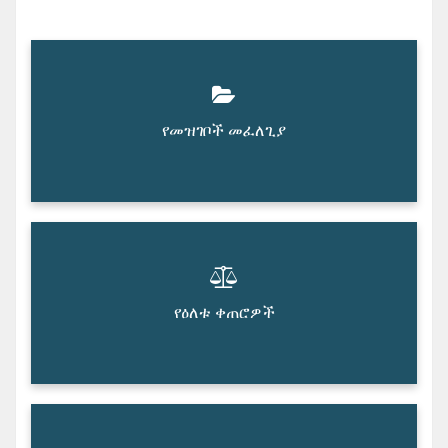
የመዝገቦች መፈለጊያ
የዕለቱ ቀጠሮዎች