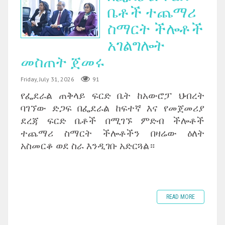
ቤቶች ተጨማሪ
ስማርት ችሎቶች
አገልግሎት
መስጠት ጀመሩ
Friday, July 31, 2026
91
የፌደራል ጠቅላይ ፍርድ ቤት ከአውሮፓ ህብረት
ባገኘው ድጋፍ በፌደራል ከፍተኛ እና የመጀመሪያ
ደረጃ ፍርድ ቤቶች በሚገኙ ምድብ ችሎቶች
ተጨማሪ ስማርት ችሎቶችን በዛሬው ዕለት
አስመርቆ ወደ ስራ እንዲገቡ አድርጓል።
READ MORE