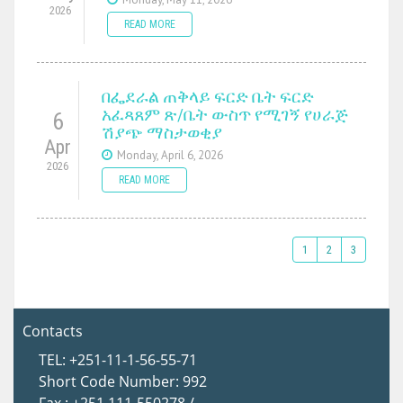
2026
READ MORE
በፌደራል ጠቅላይ ፍርድ ቤት ፍርድ
አፈጻጸም ጽ/ቤት ውስጥ የሚገኝ የሀራጅ
6
ሽያጭ ማስታወቂያ
Apr
Monday, April 6, 2026
2026
READ MORE
1
2
3
Contacts
TEL: +251-11-1-56-55-71
Short Code Number: 992