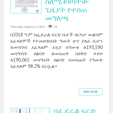
ስለሚቆዩባቸው
ጊዜያት የተሰጠ
መግለጫ
Thursday, August 6, 2026
16
በ2018 ዓ.ም በፌደራል ፍርድ ቤቶች በርካታ መልካም
አፈጻጸሞች የተመዘገቡበት ዓመት ሆኖ ያለፈ ሲሆን
ከመዝገብ አፈጻጸም አኳያ በዓመቱ ለ193,590
መዛግብት ዕልባት ለመስጠት በዕቅድ ተይዞ
ለ190,065 መዛግብት ዕልባት በመስጠት የዓመቱ
አፈጻጸም 98.2% ደርሷል።
READ MORE
በፌደራል ፍርድ