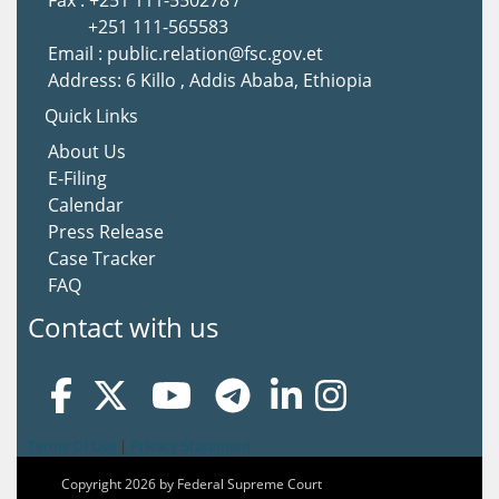
Fax : +251 111-550278 /
+251 111-565583
Email : public.relation@fsc.gov.et
Address: 6 Killo , Addis Ababa, Ethiopia
Quick Links
About Us
E-Filing
Calendar
Press Release
Case Tracker
FAQ
Contact with us
Terms Of Use
|
Privacy Statement
Copyright 2026 by Federal Supreme Court