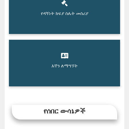
የዳኝነት ክፍያ ስሌት መስሪያ
እኛን ለማግኘት
የሰበር ውሳኔዎች