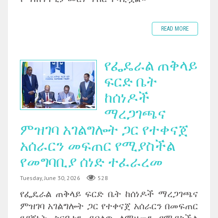
READ MORE
የፌዴራል ጠቅላይ
ፍርድ ቤት
ከሰነዶች
ማረጋገጫና
ምዝገባ አገልግሎት ጋር የተቀናጀ
አሰራርን መፍጠር የሚያስችል
የመግባቢያ ሰነድ ተፈራረመ
Tuesday, June 30, 2026
528
‎የፌዴራል ጠቅላይ ፍርድ ቤት ከሰነዶች ማረጋገጫና
ምዝገባ አገልግሎት ጋር የተቀናጀ አሰራርን በመፍጠር
የዳኝነት ስርዓቱን ይበልጥ ለማዘመን የሚያስችል