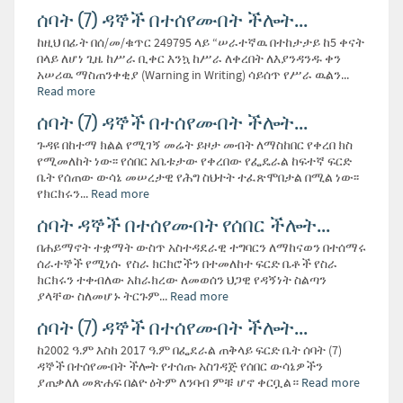
ሰባት (7) ዳኞች በተሰየሙበት ችሎት...
ከዚህ በፊት በሰ/መ/ቁጥር 249795 ላይ “ሠራተኛዉ በተከታታይ ከ5 ቀናት
በላይ ለሆነ ጊዜ ከሥራ ቢቀር እንኳ ከሥራ ለቀረበት ለእያንዳንዱ ቀን
አሠሪዉ ማስጠንቀቂያ (Warning in Writing) ሳይሰጥ የሥራ ዉልን...
Read more
ሰባት (7) ዳኞች በተሰየሙበት ችሎት...
ጉዳዩ በከተማ ክልል የሚገኝ መሬት ይዞታ መብት ለማስከበር የቀረበ ክስ
የሚመለከት ነው፡፡ የሰበር አቤቱታው የቀረበው የፌዴራል ከፍተኛ ፍርድ
ቤት የሰጠው ውሳኔ መሠረታዊ የሕግ ስህተት ተፈጽሞበታል በሚል ነው፡፡
የክርክሩን...
Read more
ሰባት ዳኞች በተሰየሙበት የሰበር ችሎት...
በሐይማኖት ተቋማት ውስጥ አስተዳደራዊ ተግባርን ለማከናወን በተሰማሩ
ሰራተኞች የሚነሱ የስራ ክርክሮችን በተመለከተ ፍርድ ቤቶች የስራ
ክርክሩን ተቀብለው አከራክረው ለመወሰን ህጋዊ የዳኝነት ስልጣን
ያላቸው ስለመሆኑ ትርጉም...
Read more
ሰባት (7) ዳኞች በተሰየሙበት ችሎት...
ከ2002 ዓ.ም እስከ 2017 ዓ.ም በፌደራል ጠቅላይ ፍርድ ቤት ሰባት (7)
ዳኞች በተሰየሙበት ችሎት የተሰጡ አስገዳጅ የሰበር ውሳኔዎችን
ያጠቃለለ መጽሐፍ በልዮ ዕትም ለንባብ ምቹ ሆኖ ቀርቧል።
Read more