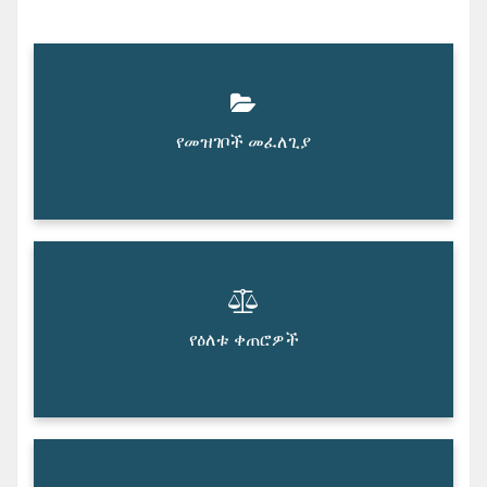
የመዝገቦች መፈለጊያ
የዕለቱ ቀጠሮዎች