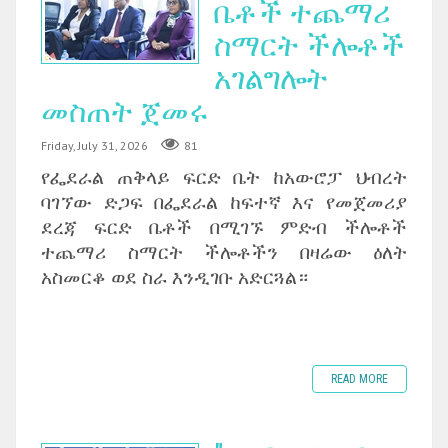
ቤቶች ተጨማሪ
ስማርት ችሎቶች
አገልግሎት
መስጠት ጀመሩ
Friday, July 31, 2026
81
የፌደራል ጠቅላይ ፍርድ ቤት ከአውሮፓ ህብረት
ባገኘው ድጋፍ በፌደራል ከፍተኛ እና የመጀመሪያ
ደረጃ ፍርድ ቤቶች በሚገኙ ምድብ ችሎቶች
ተጨማሪ ስማርት ችሎቶችን በዛሬው ዕለት
አስመርቆ ወደ ስራ እንዲገቡ አድርጓል።
READ MORE