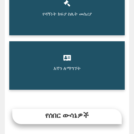
የዳኝነት ክፍያ ስሌት መስሪያ
እኛን ለማግኘት
የሰበር ውሳኔዎች