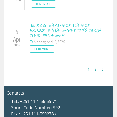
READ MORE
በፌደራል ጠቅላይ ፍርድ ቤት ፍርድ
አፈጻጸም ጽ/ቤት ውስጥ የሚገኝ የሀራጅ
6
ሽያጭ ማስታወቂያ
Apr
Monday, April 6, 2026
2026
READ MORE
1
2
3
Contacts
TEL: +251-11-1-56-55-71
Short Code Number: 992
Fax : +251 111-550278 /