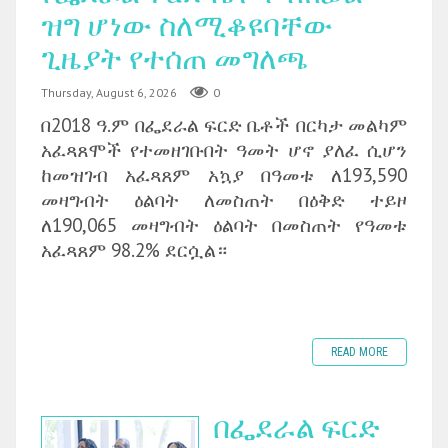
ዝግ ሆነው ስለሚቆዩባቸው
ጊዜያት የተሰጠ መግለጫ
Thursday, August 6, 2026
0
በ2018 ዓ.ም በፌደራል ፍርድ ቤቶች በርካታ መልካም
አፈጻጸሞች የተመዘገቡበት ዓመት ሆኖ ያለፈ ሲሆን
ከመዝገብ አፈጻጸም አኳያ በዓመቱ ለ193,590
መዛግብት ዕልባት ለመስጠት በዕቅድ ተይዞ
ለ190,065 መዛግብት ዕልባት በመስጠት የዓመቱ
አፈጻጸም 98.2% ደርሷል።
READ MORE
በፌደራል ፍርድ