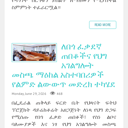
ስምምነት ተፈራርሟል።
READ MORE
ለበጎ ፈቃደኛ
ጠበቆችና የህግ
አገልግሎት
መስጫ ማዕከል አስተባበሪዎች
የልምድ ልውውጥ መድረክ ተካሄደ
Monday, June 29, 2026
468
በፌዴራል ጠቅላይ ፍርድ ቤት የህጻናት ፍትህ
ፕሮጀክት ዳይሬክቶሬት አዘጋጅነት ለነጻ የህግ ድጋፍ
የሚሰጡ የበጎ ፈቃድ ጠበቆች፣ የስነ ልቦና
ባለሙያዎች እና ነፃ የህግ አገልግሎት መስጫ