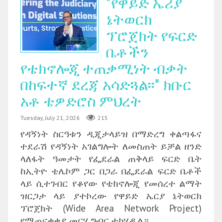
"የዋይድ ኤሪያ
ኔትወርክ
ፕሮጀክት የፍርድ
ቤቶችን
የቴክኖሎጂ ተጠቃሚነት ብቃት
በከፍተኛ ደረጃ አሳድጓል፡፡" ክቡር
አቶ ቴዎድሮስ ምህረት
Tuesday, July 21, 2026
215
የዳኝነት ስርዓቱን ዲጂታላይዝ በማድረግ ቀልጣፋና
ተደራሽ የዳኝነት አገልግሎት ለመስጠት ይቻል ዘንድ
ላለፋት ዓመታት የፌደራል ጠቅላይ ፍርድ ቤት
ከኢትዮ ቴሌኮም ጋር በጋራ በፌደራል ፍርድ ቤቶች
ላይ ሲተገብር የቆየው የቴክኖሎጂ የመሰረተ ልማት
ዝርጋታ ላይ ያተኮረው የዋይድ ኤርያ ኔትወርክ
ፕሮጀክት (Wide Area Network Project)
የማጠናቀቂያ መርሃ ግብር ተካሂዷል።