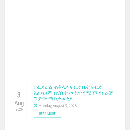
በፌደራል ጠቅላይ ፍርድ ቤት ፍርድ
አፈጻጸም ጽ/ቤት ውስጥ የሚገኝ የሀራጅ
3
ሽያጭ ማስታወቂያ
Aug
Monday, August 3, 2026
2026
READ MORE