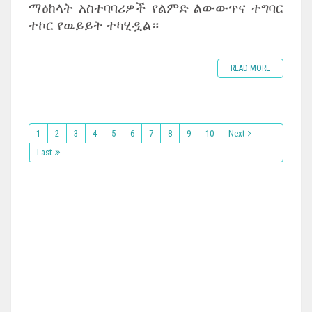
ማዕከላት አስተባባሪዎች የልምድ ልውውጥና ተግባር
ተኮር የዉይይት ተካሂዷል።
READ MORE
1
2
3
4
5
6
7
8
9
10
Next
Last