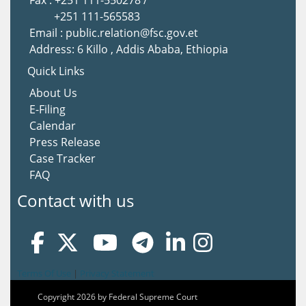
Fax : +251 111-550278 /
+251 111-565583
Email : public.relation@fsc.gov.et
Address: 6 Killo , Addis Ababa, Ethiopia
Quick Links
About Us
E-Filing
Calendar
Press Release
Case Tracker
FAQ
Contact with us
Terms Of Use
|
Privacy Statement
Copyright 2026 by Federal Supreme Court