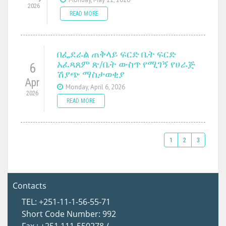
2026
READ MORE
በፌደራል ጠቅላይ ፍርድ ቤት ፍርድ
አፈጻጸም ጽ/ቤት ውስጥ የሚገኝ የሀራጅ
6
ሽያጭ ማስታወቂያ
Apr
Monday, April 6, 2026
2026
READ MORE
1
2
3
Contacts
TEL: +251-11-1-56-55-71
Short Code Number: 992