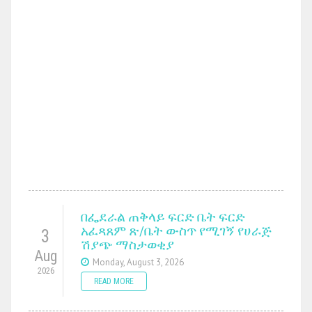
በፌደራል ጠቅላይ ፍርድ ቤት ፍርድ
አፈጻጸም ጽ/ቤት ውስጥ የሚገኝ የሀራጅ
3
ሽያጭ ማስታወቂያ
Aug
Monday, August 3, 2026
2026
READ MORE