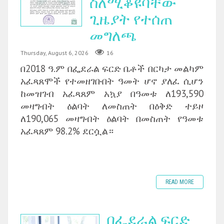
ስለሚቆዩባቸው
ጊዜያት የተሰጠ
መግለጫ
Thursday, August 6, 2026
16
በ2018 ዓ.ም በፌደራል ፍርድ ቤቶች በርካታ መልካም
አፈጻጸሞች የተመዘገቡበት ዓመት ሆኖ ያለፈ ሲሆን
ከመዝገብ አፈጻጸም አኳያ በዓመቱ ለ193,590
መዛግብት ዕልባት ለመስጠት በዕቅድ ተይዞ
ለ190,065 መዛግብት ዕልባት በመስጠት የዓመቱ
አፈጻጸም 98.2% ደርሷል።
READ MORE
በፌደራል ፍርድ