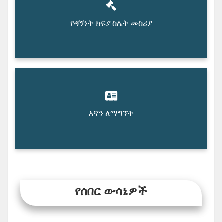
የዳኝነት ክፍያ ስሌት መስሪያ
እኛን ለማግኘት
የሰበር ውሳኔዎች