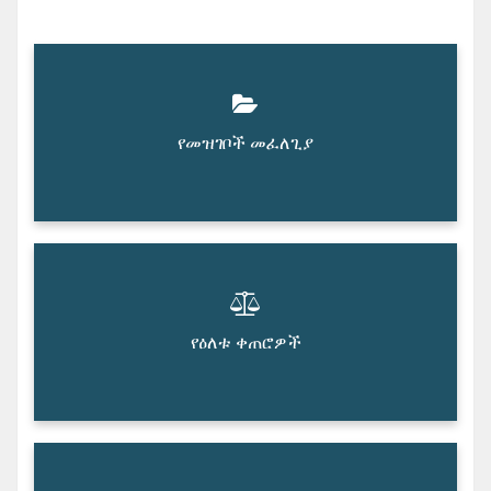
የመዝገቦች መፈለጊያ
የዕለቱ ቀጠሮዎች