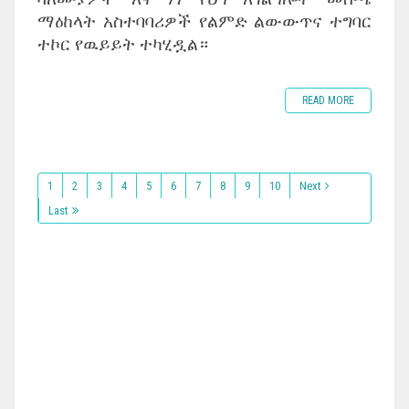
ማዕከላት አስተባባሪዎች የልምድ ልውውጥና ተግባር
ተኮር የዉይይት ተካሂዷል።
READ MORE
1
2
3
4
5
6
7
8
9
10
Next
Last