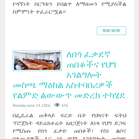
የዳኝነት ስርዓቱን ይበልጥ ለማዘመን የሚያስችል
ስምምነት ተፈራርሟል።
READ MORE
ለበጎ ፈቃደኛ
ጠበቆችና የህግ
አገልግሎት
መስጫ ማዕከል አስተባበሪዎች
የልምድ ልውውጥ መድረክ ተካሄደ
Monday, June 29, 2026
476
በፌዴራል ጠቅላይ ፍርድ ቤት የህጻናት ፍትህ
ፕሮጀክት ዳይሬክቶሬት አዘጋጅነት ለነጻ የህግ ድጋፍ
የሚሰጡ የበጎ ፈቃድ ጠበቆች፣ የስነ ልቦና
ባለሙያዎች እና ነፃ የህግ አገልግሎት መስጫ