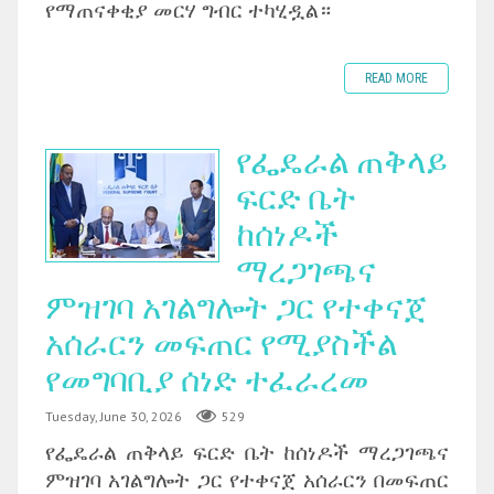
የማጠናቀቂያ መርሃ ግብር ተካሂዷል።
READ MORE
የፌዴራል ጠቅላይ
ፍርድ ቤት
ከሰነዶች
ማረጋገጫና
ምዝገባ አገልግሎት ጋር የተቀናጀ
አሰራርን መፍጠር የሚያስችል
የመግባቢያ ሰነድ ተፈራረመ
Tuesday, June 30, 2026
529
‎የፌዴራል ጠቅላይ ፍርድ ቤት ከሰነዶች ማረጋገጫና
ምዝገባ አገልግሎት ጋር የተቀናጀ አሰራርን በመፍጠር