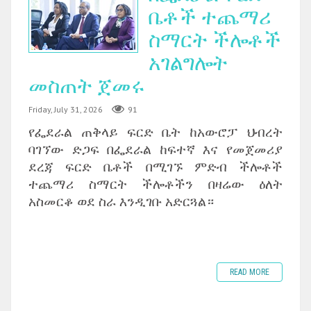
ቤቶች ተጨማሪ
ስማርት ችሎቶች
አገልግሎት
መስጠት ጀመሩ
Friday, July 31, 2026
91
የፌደራል ጠቅላይ ፍርድ ቤት ከአውሮፓ ህብረት
ባገኘው ድጋፍ በፌደራል ከፍተኛ እና የመጀመሪያ
ደረጃ ፍርድ ቤቶች በሚገኙ ምድብ ችሎቶች
ተጨማሪ ስማርት ችሎቶችን በዛሬው ዕለት
አስመርቆ ወደ ስራ እንዲገቡ አድርጓል።
READ MORE