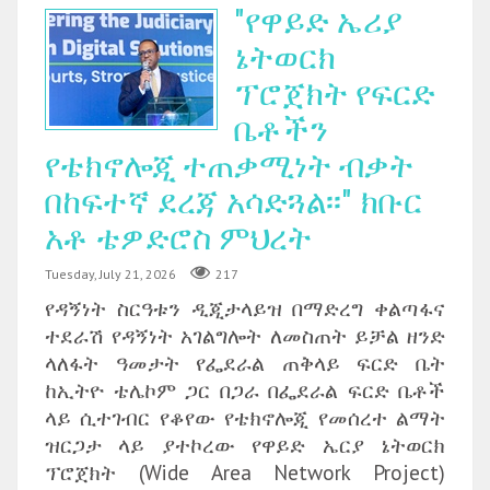
"የዋይድ ኤሪያ
ኔትወርክ
ፕሮጀክት የፍርድ
ቤቶችን
የቴክኖሎጂ ተጠቃሚነት ብቃት
በከፍተኛ ደረጃ አሳድጓል፡፡" ክቡር
አቶ ቴዎድሮስ ምህረት
Tuesday, July 21, 2026
217
የዳኝነት ስርዓቱን ዲጂታላይዝ በማድረግ ቀልጣፋና
ተደራሽ የዳኝነት አገልግሎት ለመስጠት ይቻል ዘንድ
ላለፋት ዓመታት የፌደራል ጠቅላይ ፍርድ ቤት
ከኢትዮ ቴሌኮም ጋር በጋራ በፌደራል ፍርድ ቤቶች
ላይ ሲተገብር የቆየው የቴክኖሎጂ የመሰረተ ልማት
ዝርጋታ ላይ ያተኮረው የዋይድ ኤርያ ኔትወርክ
ፕሮጀክት (Wide Area Network Project)