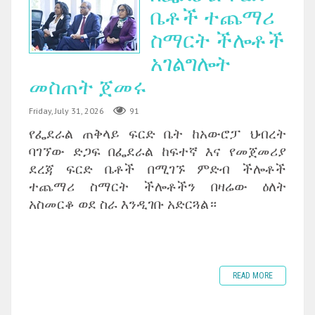
ቤቶች ተጨማሪ
ስማርት ችሎቶች
አገልግሎት
መስጠት ጀመሩ
Friday, July 31, 2026
91
የፌደራል ጠቅላይ ፍርድ ቤት ከአውሮፓ ህብረት
ባገኘው ድጋፍ በፌደራል ከፍተኛ እና የመጀመሪያ
ደረጃ ፍርድ ቤቶች በሚገኙ ምድብ ችሎቶች
ተጨማሪ ስማርት ችሎቶችን በዛሬው ዕለት
አስመርቆ ወደ ስራ እንዲገቡ አድርጓል።
READ MORE