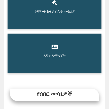
የዳኝነት ክፍያ ስሌት መስሪያ
እኛን ለማግኘት
የሰበር ውሳኔዎች