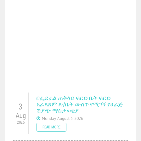
በፌደራል ጠቅላይ ፍርድ ቤት ፍርድ
አፈጻጸም ጽ/ቤት ውስጥ የሚገኝ የሀራጅ
3
ሽያጭ ማስታወቂያ
Aug
Monday, August 3, 2026
2026
READ MORE