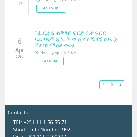
2026
READ MORE
በፌደራል ጠቅላይ ፍርድ ቤት ፍርድ
አፈጻጸም ጽ/ቤት ውስጥ የሚገኝ የሀራጅ
6
ሽያጭ ማስታወቂያ
Apr
Monday, April 6, 2026
2026
READ MORE
1
2
3
Contacts
TEL: +251-11-1-56-55-71
Short Code Number: 992