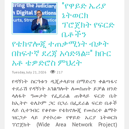
"የዋይድ ኤሪያ
ኔትወርክ
ፕሮጀክት የፍርድ
ቤቶችን
የቴክኖሎጂ ተጠቃሚነት ብቃት
በከፍተኛ ደረጃ አሳድጓል፡፡" ክቡር
አቶ ቴዎድሮስ ምህረት
Tuesday, July 21, 2026
217
የዳኝነት ስርዓቱን ዲጂታላይዝ በማድረግ ቀልጣፋና
ተደራሽ የዳኝነት አገልግሎት ለመስጠት ይቻል ዘንድ
ላለፋት ዓመታት የፌደራል ጠቅላይ ፍርድ ቤት
ከኢትዮ ቴሌኮም ጋር በጋራ በፌደራል ፍርድ ቤቶች
ላይ ሲተገብር የቆየው የቴክኖሎጂ የመሰረተ ልማት
ዝርጋታ ላይ ያተኮረው የዋይድ ኤርያ ኔትወርክ
ፕሮጀክት (Wide Area Network Project)