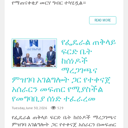
የማጠናቀቂያ መርሃ ግብር ተካሂዷል።
READ MORE
የፌዴራል ጠቅላይ
ፍርድ ቤት
ከሰነዶች
ማረጋገጫና
ምዝገባ አገልግሎት ጋር የተቀናጀ
አሰራርን መፍጠር የሚያስችል
የመግባቢያ ሰነድ ተፈራረመ
Tuesday, June 30, 2026
529
‎የፌዴራል ጠቅላይ ፍርድ ቤት ከሰነዶች ማረጋገጫና
ምዝገባ አገልግሎት ጋር የተቀናጀ አሰራርን በመፍጠር