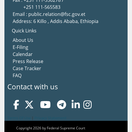
Fax : +251 111-550278 /
+251 111-565583
Email : public.relation@fsc.gov.et
Address: 6 Killo , Addis Ababa, Ethiopia
Quick Links
About Us
E-Filing
Calendar
Press Release
Case Tracker
FAQ
Contact with us
Terms Of Use
|
Privacy Statement
Copyright 2026 by Federal Supreme Court