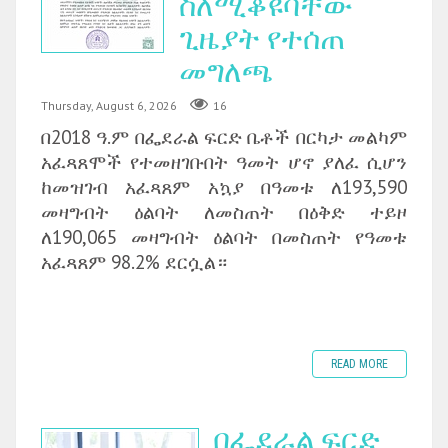
ስለሚቆዩባቸው
ጊዜያት የተሰጠ
መግለጫ
Thursday, August 6, 2026
16
በ2018 ዓ.ም በፌደራል ፍርድ ቤቶች በርካታ መልካም
አፈጻጸሞች የተመዘገቡበት ዓመት ሆኖ ያለፈ ሲሆን
ከመዝገብ አፈጻጸም አኳያ በዓመቱ ለ193,590
መዛግብት ዕልባት ለመስጠት በዕቅድ ተይዞ
ለ190,065 መዛግብት ዕልባት በመስጠት የዓመቱ
አፈጻጸም 98.2% ደርሷል።
READ MORE
በፌደራል ፍርድ