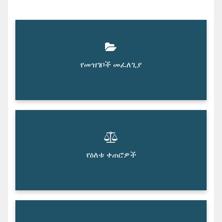
የመዝገቦች መፈለጊያ
የዕለቱ ቀጠሮዎች