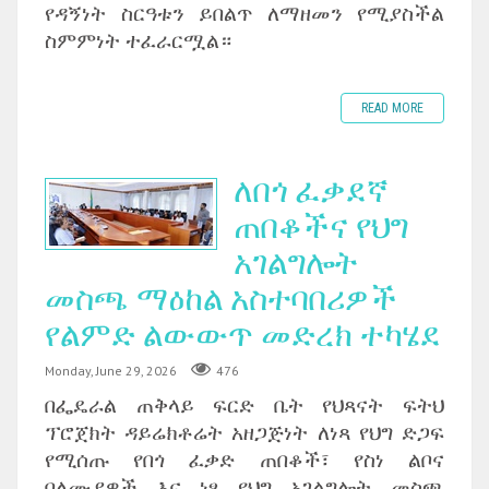
የዳኝነት ስርዓቱን ይበልጥ ለማዘመን የሚያስችል
ስምምነት ተፈራርሟል።
READ MORE
ለበጎ ፈቃደኛ
ጠበቆችና የህግ
አገልግሎት
መስጫ ማዕከል አስተባበሪዎች
የልምድ ልውውጥ መድረክ ተካሄደ
Monday, June 29, 2026
476
በፌዴራል ጠቅላይ ፍርድ ቤት የህጻናት ፍትህ
ፕሮጀክት ዳይሬክቶሬት አዘጋጅነት ለነጻ የህግ ድጋፍ
የሚሰጡ የበጎ ፈቃድ ጠበቆች፣ የስነ ልቦና
ባለሙያዎች እና ነፃ የህግ አገልግሎት መስጫ