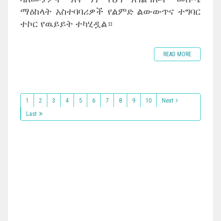
ማዕከላት አስተባባሪዎች የልምድ ልውውጥና ተግባር
ተኮር የዉይይት ተካሂዷል።
READ MORE
1
2
3
4
5
6
7
8
9
10
Next
Last