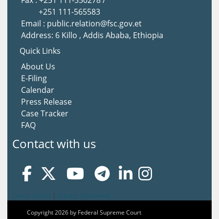
Fax : +251 111-550278 /
+251 111-565583
Email : public.relation@fsc.gov.et
Address: 6 Killo , Addis Ababa, Ethiopia
Quick Links
About Us
E-Filing
Calendar
Press Release
Case Tracker
FAQ
Contact with us
Terms Of Use
|
Privacy Statement
Copyright 2026 by Federal Supreme Court