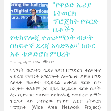
"የዋይድ ኤሪያ
ኔትወርክ
ፕሮጀክት የፍርድ
ቤቶችን
የቴክኖሎጂ ተጠቃሚነት ብቃት
በከፍተኛ ደረጃ አሳድጓል፡፡" ክቡር
አቶ ቴዎድሮስ ምህረት
Tuesday, July 21, 2026
217
የዳኝነት ስርዓቱን ዲጂታላይዝ በማድረግ ቀልጣፋና
ተደራሽ የዳኝነት አገልግሎት ለመስጠት ይቻል ዘንድ
ላለፋት ዓመታት የፌደራል ጠቅላይ ፍርድ ቤት
ከኢትዮ ቴሌኮም ጋር በጋራ በፌደራል ፍርድ ቤቶች
ላይ ሲተገብር የቆየው የቴክኖሎጂ የመሰረተ ልማት
ዝርጋታ ላይ ያተኮረው የዋይድ ኤርያ ኔትወርክ
ፕሮጀክት (Wide Area Network Project)