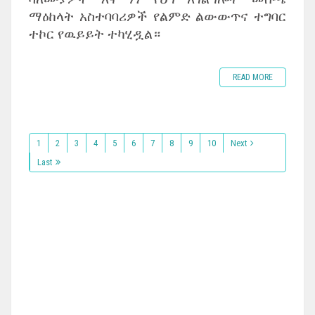
ማዕከላት አስተባባሪዎች የልምድ ልውውጥና ተግባር
ተኮር የዉይይት ተካሂዷል።
READ MORE
1
2
3
4
5
6
7
8
9
10
Next
Last