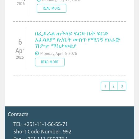
2026
READ MORE
በፌደራል ጠቅላይ ፍርድ ቤት ፍርድ
አፈጻጸም ጽ/ቤት ውስጥ የሚገኝ የሀራጅ
6
ሽያጭ ማስታወቂያ
Apr
Monday, April 6, 2026
2026
READ MORE
1
2
3
Contacts
TEL: +251-11-1-56-55-71
Short Code Number: 992