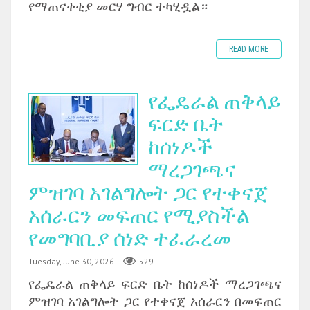
የማጠናቀቂያ መርሃ ግብር ተካሂዷል።
READ MORE
የፌዴራል ጠቅላይ
ፍርድ ቤት
ከሰነዶች
ማረጋገጫና
ምዝገባ አገልግሎት ጋር የተቀናጀ
አሰራርን መፍጠር የሚያስችል
የመግባቢያ ሰነድ ተፈራረመ
Tuesday, June 30, 2026
529
‎የፌዴራል ጠቅላይ ፍርድ ቤት ከሰነዶች ማረጋገጫና
ምዝገባ አገልግሎት ጋር የተቀናጀ አሰራርን በመፍጠር