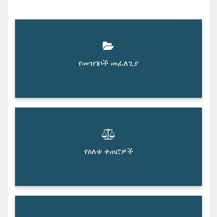
የመዝገቦች መፈለጊያ
የዕለቱ ቀጠሮዎች