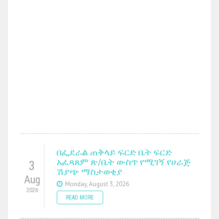
በፌደራል ጠቅላይ ፍርድ ቤት ፍርድ
አፈጻጸም ጽ/ቤት ውስጥ የሚገኝ የሀራጅ
3
ሽያጭ ማስታወቂያ
Aug
Monday, August 3, 2026
2026
READ MORE