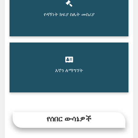
የዳኝነት ክፍያ ስሌት መስሪያ
እኛን ለማግኘት
የሰበር ውሳኔዎች