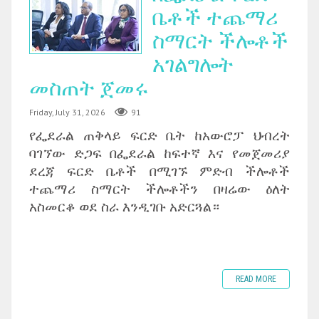
ቤቶች ተጨማሪ
ስማርት ችሎቶች
አገልግሎት
መስጠት ጀመሩ
Friday, July 31, 2026
91
የፌደራል ጠቅላይ ፍርድ ቤት ከአውሮፓ ህብረት
ባገኘው ድጋፍ በፌደራል ከፍተኛ እና የመጀመሪያ
ደረጃ ፍርድ ቤቶች በሚገኙ ምድብ ችሎቶች
ተጨማሪ ስማርት ችሎቶችን በዛሬው ዕለት
አስመርቆ ወደ ስራ እንዲገቡ አድርጓል።
READ MORE