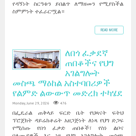
የዳኝነት ስርዓቱን ይበልጥ ለማዘመን የሚያስችል
ስምምነት ተፈራርሟል።
READ MORE
ለበጎ ፈቃደኛ
ጠበቆችና የህግ
አገልግሎት
መስጫ ማዕከል አስተባበሪዎች
የልምድ ልውውጥ መድረክ ተካሄደ
Monday, June 29, 2026
476
በፌዴራል ጠቅላይ ፍርድ ቤት የህጻናት ፍትህ
ፕሮጀክት ዳይሬክቶሬት አዘጋጅነት ለነጻ የህግ ድጋፍ
የሚሰጡ የበጎ ፈቃድ ጠበቆች፣ የስነ ልቦና
ባለሙያዎች እና ነፃ የህግ አገልግሎት መስጫ