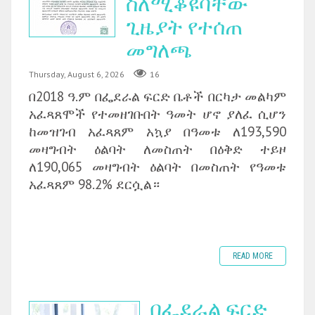
ስለሚቆዩባቸው
ጊዜያት የተሰጠ
መግለጫ
Thursday, August 6, 2026
16
በ2018 ዓ.ም በፌደራል ፍርድ ቤቶች በርካታ መልካም
አፈጻጸሞች የተመዘገቡበት ዓመት ሆኖ ያለፈ ሲሆን
ከመዝገብ አፈጻጸም አኳያ በዓመቱ ለ193,590
መዛግብት ዕልባት ለመስጠት በዕቅድ ተይዞ
ለ190,065 መዛግብት ዕልባት በመስጠት የዓመቱ
አፈጻጸም 98.2% ደርሷል።
READ MORE
በፌደራል ፍርድ