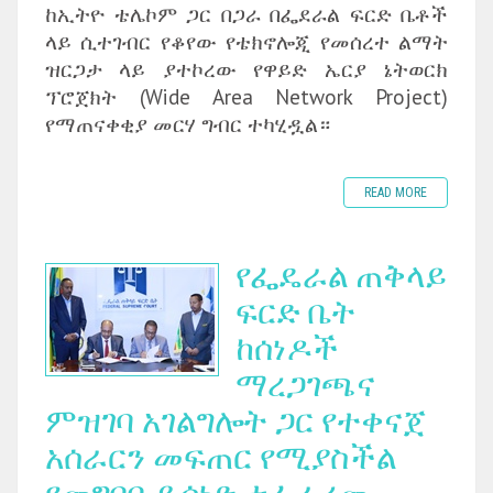
ከኢትዮ ቴሌኮም ጋር በጋራ በፌደራል ፍርድ ቤቶች
ላይ ሲተገብር የቆየው የቴክኖሎጂ የመሰረተ ልማት
ዝርጋታ ላይ ያተኮረው የዋይድ ኤርያ ኔትወርክ
ፕሮጀክት (Wide Area Network Project)
የማጠናቀቂያ መርሃ ግብር ተካሂዷል።
READ MORE
የፌዴራል ጠቅላይ
ፍርድ ቤት
ከሰነዶች
ማረጋገጫና
ምዝገባ አገልግሎት ጋር የተቀናጀ
አሰራርን መፍጠር የሚያስችል