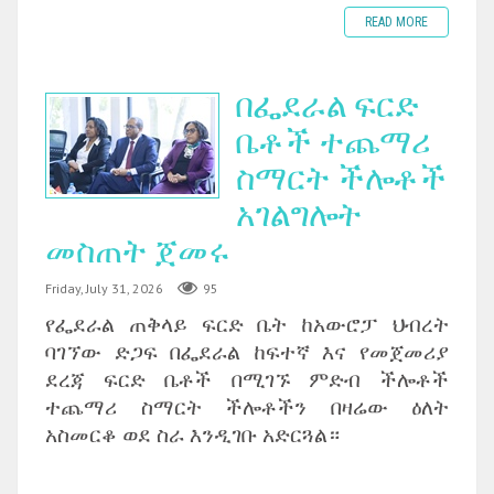
READ MORE
በፌደራል ፍርድ
ቤቶች ተጨማሪ
ስማርት ችሎቶች
አገልግሎት
መስጠት ጀመሩ
Friday, July 31, 2026
95
የፌደራል ጠቅላይ ፍርድ ቤት ከአውሮፓ ህብረት
ባገኘው ድጋፍ በፌደራል ከፍተኛ እና የመጀመሪያ
ደረጃ ፍርድ ቤቶች በሚገኙ ምድብ ችሎቶች
ተጨማሪ ስማርት ችሎቶችን በዛሬው ዕለት
አስመርቆ ወደ ስራ እንዲገቡ አድርጓል።