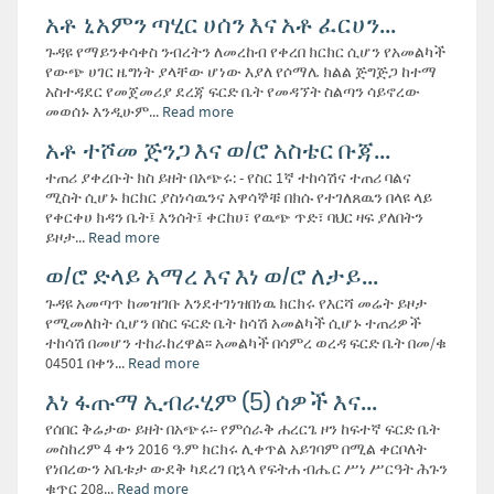
አቶ ኒአምን ጣሂር ሀሰን እና አቶ ፈርሀን...
ጉዳዩ የማይንቀሳቀስ ንብረትን ለመረከብ የቀረበ ክርክር ሲሆን የአመልካች
የውጭ ሀገር ዜግነት ያላቸው ሆነው እያለ የሶማሌ ክልል ጅግጅጋ ከተማ
አስተዳደር የመጀመሪያ ደረጃ ፍርድ ቤት የመዳኘት ስልጣን ሳይኖረው
መወሰኑ እንዲሁም...
Read more
አቶ ተሾመ ጅንጋ እና ወ/ሮ አስቴር ቡጃ...
ተጠሪ ያቀረቡት ክስ ይዘት በአጭሩ: - የስር 1ኛ ተከሳሽና ተጠሪ ባልና
ሚስት ሲሆኑ ክርክር ያስነሳዉንና አዋሳኞቹ በክሱ የተገለጸዉን በላዩ ላይ
የቀርቀሀ ክዳን ቤት፤ እንሰት፤ ቀርከሀ፣ የዉጭ ጥድ፣ ባህር ዛፍ ያለበትን
ይዞታ...
Read more
ወ/ሮ ድላይ አማረ እና እነ ወ/ሮ ለታይ...
ጉዳዩ አመጣጥ ከመዝገቡ እንደተገነዝበነዉ ክርክሩ የእርሻ መሬት ይዞታ
የሚመለከት ሲሆን በስር ፍርድ ቤት ከሳሽ አመልካች ሲሆኑ ተጠሪዎች
ተከሳሽ በመሆን ተከራከረዋል፡፡ አመልካች በሳምረ ወረዳ ፍርድ ቤት በመ/ቁ
04501 በቀን...
Read more
እነ ፋጡማ ኢብራሂም (5) ሰዎች እና...
የሰበር ቅሬታው ይዘት በአጭሩ፡- የምሰራቅ ሐረርጌ ዞን ከፍተኛ ፍርድ ቤት
መስከረም 4 ቀን 2016 ዓ.ም ክርክሩ ሊቀጥል አይገባም በሚል ቀርቦለት
የነበረውን አቤቱታ ውደቅ ካደረገ በኋላ የፍትሐ ብሔር ሥነ ሥርዓት ሕጉን
ቁጥር 208...
Read more