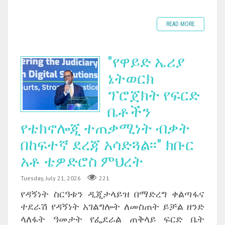
READ MORE
"የዋይድ ኤሪያ
ኔትወርክ
ፕሮጀክት የፍርድ
ቤቶችን
የቴክኖሎጂ ተጠቃሚነት ብቃት
በከፍተኛ ደረጃ አሳድጓል፡፡" ክቡር
አቶ ቴዎድሮስ ምህረት
Tuesday, July 21, 2026
221
የዳኝነት ስርዓቱን ዲጂታላይዝ በማድረግ ቀልጣፋና
ተደራሽ የዳኝነት አገልግሎት ለመስጠት ይቻል ዘንድ
ላለፋት ዓመታት የፌደራል ጠቅላይ ፍርድ ቤት