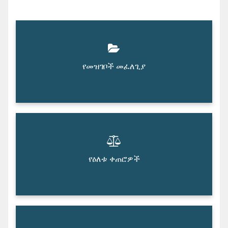
የመዝገቦች መፈለጊያ
የዕለቱ ቀጠሮዎች