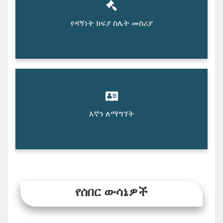
የዳኝነት ክፍያ ስሌት መስሪያ
እኛን ለማግኘት
የሰበር ውሳኔዎች