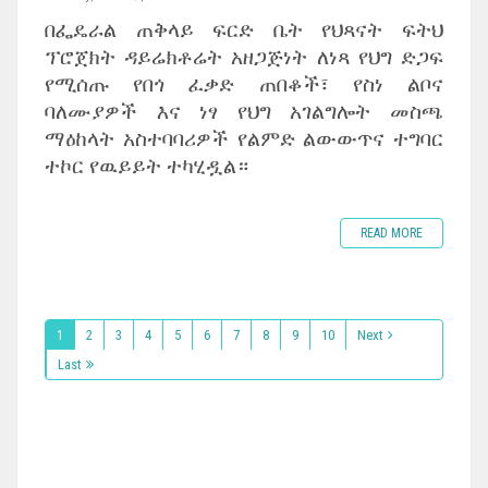
በፌዴራል ጠቅላይ ፍርድ ቤት የህጻናት ፍትህ
ፕሮጀክት ዳይሬክቶሬት አዘጋጅነት ለነጻ የህግ ድጋፍ
የሚሰጡ የበጎ ፈቃድ ጠበቆች፣ የስነ ልቦና
ባለሙያዎች እና ነፃ የህግ አገልግሎት መስጫ
ማዕከላት አስተባባሪዎች የልምድ ልውውጥና ተግባር
ተኮር የዉይይት ተካሂዷል።
READ MORE
1
2
3
4
5
6
7
8
9
10
Next
Last