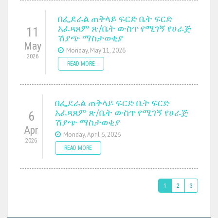
በፌደራል ጠቅላይ ፍርድ ቤት ፍርድ
አፈጻጸም ጽ/ቤት ውስጥ የሚገኝ የሀራጅ
11
ሽያጭ ማስታወቂያ
May
Monday, May 11, 2026
2026
READ MORE
በፌደራል ጠቅላይ ፍርድ ቤት ፍርድ
አፈጻጸም ጽ/ቤት ውስጥ የሚገኝ የሀራጅ
6
ሽያጭ ማስታወቂያ
Apr
Monday, April 6, 2026
2026
READ MORE
1
2
3