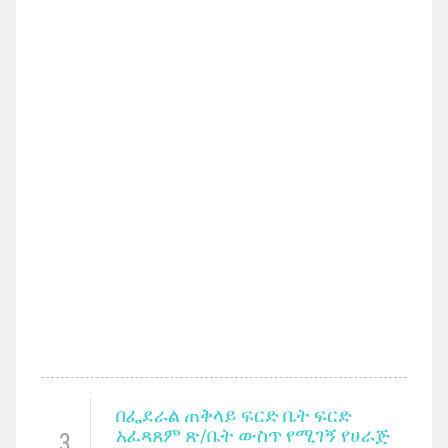
በፌደራል ጠቅላይ ፍርድ ቤት ፍርድ
አፈጻጸም ጽ/ቤት ውስጥ የሚገኝ የሀራጅ
3