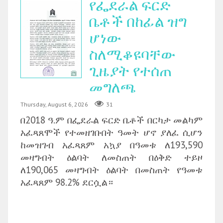
የፌደራል ፍርድ
ቤቶች በከፊል ዝግ
ሆነው
ስለሚቆዩባቸው
ጊዜያት የተሰጠ
መግለጫ
Thursday, August 6, 2026
31
በ2018 ዓ.ም በፌደራል ፍርድ ቤቶች በርካታ መልካም
አፈጻጸሞች የተመዘገቡበት ዓመት ሆኖ ያለፈ ሲሆን
ከመዝገብ አፈጻጸም አኳያ በዓመቱ ለ193,590
መዛግብት ዕልባት ለመስጠት በዕቅድ ተይዞ
ለ190,065 መዛግብት ዕልባት በመስጠት የዓመቱ
አፈጻጸም 98.2% ደርሷል።