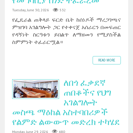
የመግባቢያ ሰነድ ተፈራረመ
Tuesday, June 30, 2026
532
‎የፌዴራል ጠቅላይ ፍርድ ቤት ከሰነዶች ማረጋገጫና
ምዝገባ አገልግሎት ጋር የተቀናጀ አሰራርን በመፍጠር
የዳኝነት ስርዓቱን ይበልጥ ለማዘመን የሚያስችል
ስምምነት ተፈራርሟል።
READ MORE
ለበጎ ፈቃደኛ
ጠበቆችና የህግ
አገልግሎት
መስጫ ማዕከል አስተባበሪዎች
የልምድ ልውውጥ መድረክ ተካሄደ
Monday, June 29, 2026
480