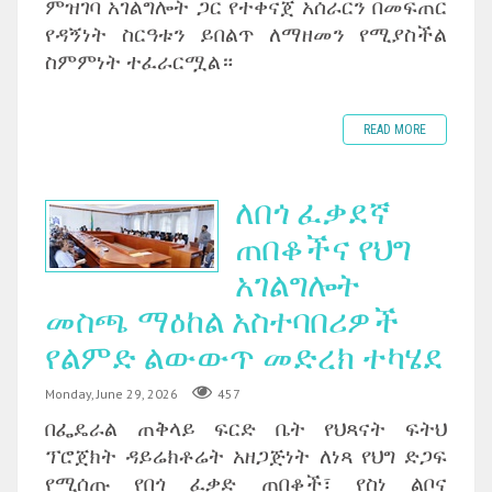
ምዝገባ አገልግሎት ጋር የተቀናጀ አሰራርን በመፍጠር
የዳኝነት ስርዓቱን ይበልጥ ለማዘመን የሚያስችል
ስምምነት ተፈራርሟል።
READ MORE
ለበጎ ፈቃደኛ
ጠበቆችና የህግ
አገልግሎት
መስጫ ማዕከል አስተባበሪዎች
የልምድ ልውውጥ መድረክ ተካሄደ
Monday, June 29, 2026
457
በፌዴራል ጠቅላይ ፍርድ ቤት የህጻናት ፍትህ
ፕሮጀክት ዳይሬክቶሬት አዘጋጅነት ለነጻ የህግ ድጋፍ
የሚሰጡ የበጎ ፈቃድ ጠበቆች፣ የስነ ልቦና