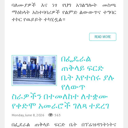
ባለሙያዎች እና ነፃ የህግ አገልግሎት መስጫ
ማዕከላት አስተባባሪዎች የልምድ ልውውጥና ተግባር
ተኮር የዉይይት ተካሂዷል።
READ MORE
በፌዴራል
ጠቅላይ ፍርድ
ቤት እየተሰሩ ያሉ
የለውጥ
ስራዎችን በተመለከተ ለተቋሙ
የቀድሞ አመራሮች ገለጻ ተደረገ
Monday, June 8, 2026
563
በፌደራል ጠቅላይ ፍርድ ቤት በፕሬዝዳንትነትና