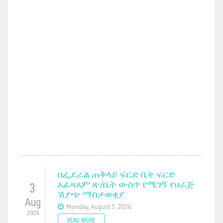
በፌደራል ጠቅላይ ፍርድ ቤት ፍርድ
አፈጻጸም ጽ/ቤት ውስጥ የሚገኝ የሀራጅ
3
ሽያጭ ማስታወቂያ
Aug
Monday, August 3, 2026
2026
READ MORE