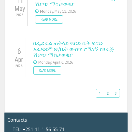
11
ሽያጭ ማስታወቂያ
May
Monday, May 11, 2026
2026
READ MORE
በፌደራል ጠቅላይ ፍርድ ቤት ፍርድ
አፈጻጸም ጽ/ቤት ውስጥ የሚገኝ የሀራጅ
6
ሽያጭ ማስታወቂያ
Apr
Monday, April 6, 2026
2026
READ MORE
1
2
3
Contacts
TEL: +251-11-1-56-55-71