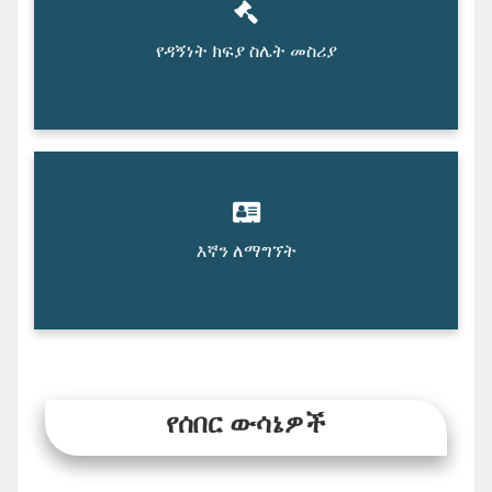
የዳኝነት ክፍያ ስሌት መስሪያ
እኛን ለማግኘት
የሰበር ውሳኔዎች