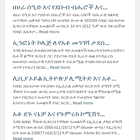
ዘሀራ ሰዒድ እና የደቡብ ብሔሮች እና...
ዘሀራ ሰዒድ እና የደቡብ ብሔሮች እና ብሔረሰቦች ብሔራዊ ክልላዊ
መንግስት ጠቅላይ ዓቃቤ ህግ መዝገቡ ሰ-መ-ቁ 193294 የሰበር አቤቱታው
ሊቀርብ የቻለው አመልካች መጋቢት 14 ቀን 2012 ዓ.ም ጽፋ ባቀረበችው
የሰበር አቤቱታ...
Read more
ኢንፎኔት ኮሌጅ ለ የአቶ መንገሻ ታደሰ...
ጉዳዩ ለተጠሪ ይመለስ በተባለ ቤት ላይ አመልካች ከወረዳ ኮንስትራክሽንና
ቤቶች ልማት ጽ/ቤት ጋር ያደረገዉ የቤት ኪራይ ዉል እንዲፈርስ
በመወሰኑ መሰረታዊ የሕግ ስህተት ተፈጽሟል ተብሎ በቀረበ አቤቱታ
መነሻ የተደረገ ክርክር...
Read more
ሊቢያ ኦይል ኢትዮጵያ ሊሚትድ እና አቶ...
የሰበር አቤቱታው የቀረበው የፌደራል ጠቅላይ ፍርድ ቤት ይግባኝ ሰሚ
ችሎት የሠጠው ውሳኔ መሠረታዊ የሕግ ስህተት ተፈጽሞበታል በሚል
ነው፡፡ የክርክሩን አመጣጥ ከስር ፍርድ ቤት የመዝገብ ግልባጭ
እንደተረዳነው አመልካች የስር ፍርድ...
Read more
አቶ ደጉ ናኔቻ እና የጉምሩክ ኮሚሽን...
ጉዳዩ ለሰበር ችሎቱ ሊቀርብ የቻለው አመልካች የፌደራል ታክስ ይግባኝ
ኮሚሽን በመ.ቁ ከደ-2056 በ11/10/11ዓ.ም በሰጠው ውሳኔ፤ የፌ/ከ/ፍ/
ቤት በመ.ቁ 239677 በ18/3/12ዓ.ም በሰጠው ትእዛዝ ቅር በመሰኘት...
Read more