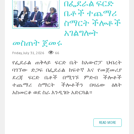
በፌደራል ፍርድ
ቤቶች ተጨማሪ
ስማርት ችሎቶች
አገልግሎት
መስጠት ጀመሩ
Friday, July 31, 2026
66
የፌደራል ጠቅላይ ፍርድ ቤት ከአውሮፓ ህብረት
ባገኘው ድጋፍ በፌደራል ከፍተኛ እና የመጀመሪያ
ደረጃ ፍርድ ቤቶች በሚገኙ ምድብ ችሎቶች
ተጨማሪ ስማርት ችሎቶችን በዛሬው ዕለት
አስመርቆ ወደ ስራ እንዲገቡ አድርጓል።
READ MORE