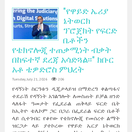
"የዋይድ ኤሪያ
ኔትወርክ
ፕሮጀክት የፍርድ
ቤቶችን
የቴክኖሎጂ ተጠቃሚነት ብቃት
በከፍተኛ ደረጃ አሳድጓል፡፡" ክቡር
አቶ ቴዎድሮስ ምህረት
Tuesday, July 21, 2026
206
የዳኝነት ስርዓቱን ዲጂታላይዝ በማድረግ ቀልጣፋና
ተደራሽ የዳኝነት አገልግሎት ለመስጠት ይቻል ዘንድ
ላለፋት ዓመታት የፌደራል ጠቅላይ ፍርድ ቤት
ከኢትዮ ቴሌኮም ጋር በጋራ በፌደራል ፍርድ ቤቶች
ላይ ሲተገብር የቆየው የቴክኖሎጂ የመሰረተ ልማት
ዝርጋታ ላይ ያተኮረው የዋይድ ኤርያ ኔትወርክ