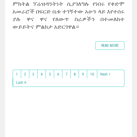
ምክትል ፕሬዝዳንትነት ሲያገለግሉ የነበሩ የቀድሞ
አመራሮች በፍርድ ቤቱ ተገኝተው አሁን ላይ እየተሰሩ
ያሉ ዋና ዋና የለውጥ ስራዎችን በተመለከተ
ውይይትና ምልከታ አድርገዋል።
READ MORE
1
2
3
4
5
6
7
8
9
10
Next
Last