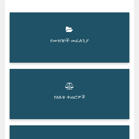
የመዝገቦች መፈለጊያ
የዕለቱ ቀጠሮዎች