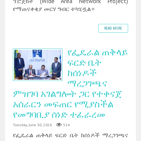
ፕሮጀክት (Wide Area Network Project)
የማጠናቀቂያ መርሃ ግብር ተካሂዷል።
READ MORE
የፌዴራል ጠቅላይ
ፍርድ ቤት
ከሰነዶች
ማረጋገጫና
ምዝገባ አገልግሎት ጋር የተቀናጀ
አሰራርን መፍጠር የሚያስችል
የመግባቢያ ሰነድ ተፈራረመ
Tuesday, June 30, 2026
524
‎የፌዴራል ጠቅላይ ፍርድ ቤት ከሰነዶች ማረጋገጫና