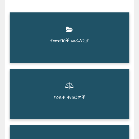
የመዝገቦች መፈለጊያ
የዕለቱ ቀጠሮዎች