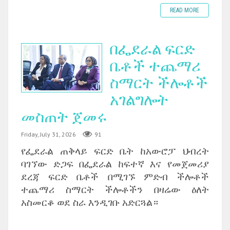
READ MORE
በፌደራል ፍርድ
ቤቶች ተጨማሪ
ስማርት ችሎቶች
አገልግሎት
መስጠት ጀመሩ
Friday, July 31, 2026
91
የፌደራል ጠቅላይ ፍርድ ቤት ከአውሮፓ ህብረት
ባገኘው ድጋፍ በፌደራል ከፍተኛ እና የመጀመሪያ
ደረጃ ፍርድ ቤቶች በሚገኙ ምድብ ችሎቶች
ተጨማሪ ስማርት ችሎቶችን በዛሬው ዕለት
አስመርቆ ወደ ስራ እንዲገቡ አድርጓል።