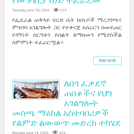
የመግባቢያ ሰነድ ተፈራረመ
Tuesday, June 30, 2026
529
‎የፌዴራል ጠቅላይ ፍርድ ቤት ከሰነዶች ማረጋገጫና
ምዝገባ አገልግሎት ጋር የተቀናጀ አሰራርን በመፍጠር
የዳኝነት ስርዓቱን ይበልጥ ለማዘመን የሚያስችል
ስምምነት ተፈራርሟል።
READ MORE
ለበጎ ፈቃደኛ
ጠበቆችና የህግ
አገልግሎት
መስጫ ማዕከል አስተባበሪዎች
የልምድ ልውውጥ መድረክ ተካሄደ
Monday, June 29, 2026
476