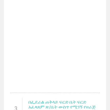
በፌደራል ጠቅላይ ፍርድ ቤት ፍርድ
አፈጻጸም ጽ/ቤት ውስጥ የሚገኝ የሀራጅ
3