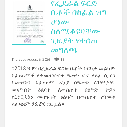
የፌደራል ፍርድ
ቤቶች በከፊል ዝግ
ሆነው
ስለሚቆዩባቸው
ጊዜያት የተሰጠ
መግለጫ
Thursday, August 6, 2026
16
በ2018 ዓ.ም በፌደራል ፍርድ ቤቶች በርካታ መልካም
አፈጻጸሞች የተመዘገቡበት ዓመት ሆኖ ያለፈ ሲሆን
ከመዝገብ አፈጻጸም አኳያ በዓመቱ ለ193,590
መዛግብት ዕልባት ለመስጠት በዕቅድ ተይዞ
ለ190,065 መዛግብት ዕልባት በመስጠት የዓመቱ
አፈጻጸም 98.2% ደርሷል።