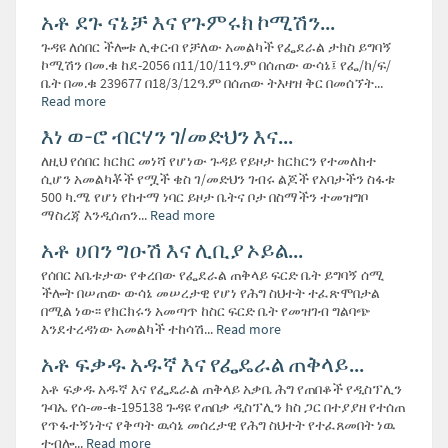
አቶ ደጉ ናኔቻ እና የጉምሩክ ኮሚሽን...
ጉዳዩ ለሰበር ችሎቱ ሊቀርብ የቻለው አመልካች የፌደራል ታክስ ይግባኝ
ኮሚሽን በመ.ቁ ከደ-2056 በ11/10/11ዓ.ም በሰጠው ውሳኔ፤ የፌ/ከ/ፍ/
ቤት በመ.ቁ 239677 በ18/3/12ዓ.ም በሰጠው ትእዛዝ ቅር በመሰኘት...
Read more
እነ ወ-ሮ ብርሃን ገ/መድህን እና...
ለዚህ የሰበር ክርክር መነሻ የሆነው ጉዳይ የይዞታ ክርክርን የተመለከተ
ሲሆን አመልካቾች የሟች ቄስ ገ/መድህን ገብሩ ልጆች የአባታችን ስፋቱ
500 ካ.ሜ የሆነ የከተማ ነባር ይዞታ ቤትና ቦታ በስማችን ተመዝግቦ
ማስረጃ እንዲሰጠን...
Read more
አቶ ሀበን ግዑሽ እና ሊቢያ ኦይል...
የሰበር አቤቱታው የቀረበው የፌደራል ጠቅላይ ፍርድ ቤት ይግባኝ ሰሚ
ችሎት በሠጠው ውሳኔ መሠረታዊ የሆነ የሕግ ስህተት ተፈጽሞበታል
በሚል ነው፡፡ የክርክሩን አመጣጥ ከስር ፍርድ ቤት የመዝገብ ግልባጭ
እንደተረዳነው አመልካች ተከሳሽ...
Read more
አቶ ፍቃዱ አዱኛ እና የፌዴራል ጠቅላይ...
አቶ ፍቃዱ አዱኛ እና የፌዴራል ጠቅላይ አቃቤ ሕግ የጠበቆች የዲስፕሊን
ጉባኤ የሰ-መ-ቁ-195138 ጉዳዩ የጠበቃ ዲስፕሊን ክስ ጋር በተያያዘ የተሰጠ
የጥፋተኝነትና የቅጣት ዉሳኔ መሰረታዊ የሕግ ስህተት የተፈጸመበት ነዉ
ተብሎ...
Read more