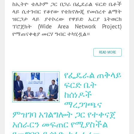
ከኢትዮ ቴሌኮም ጋር በጋራ በፌደራል ፍርድ ቤቶች
ላይ ሲተገብር የቆየው የቴክኖሎጂ የመሰረተ ልማት
ዝርጋታ ላይ ያተኮረው የዋይድ ኤርያ ኔትወርክ
ፕሮጀክት (Wide Area Network Project)
የማጠናቀቂያ መርሃ ግብር ተካሂዷል።
READ MORE
የፌዴራል ጠቅላይ
ፍርድ ቤት
ከሰነዶች
ማረጋገጫና
ምዝገባ አገልግሎት ጋር የተቀናጀ
አሰራርን መፍጠር የሚያስችል