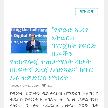
READ MORE
"የዋይድ ኤሪያ
ኔትወርክ
ፕሮጀክት የፍርድ
ቤቶችን
የቴክኖሎጂ ተጠቃሚነት ብቃት
በከፍተኛ ደረጃ አሳድጓል፡፡" ክቡር
አቶ ቴዎድሮስ ምህረት
Tuesday, July 21, 2026
217
የዳኝነት ስርዓቱን ዲጂታላይዝ በማድረግ ቀልጣፋና
ተደራሽ የዳኝነት አገልግሎት ለመስጠት ይቻል ዘንድ
ላለፋት ዓመታት የፌደራል ጠቅላይ ፍርድ ቤት