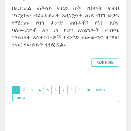
በፌዴራል ጠቅላይ ፍርድ ቤት የህጻናት ፍትህ
ፕሮጀክት ዳይሬክቶሬት አዘጋጅነት ለነጻ የህግ ድጋፍ
የሚሰጡ የበጎ ፈቃድ ጠበቆች፣ የስነ ልቦና
ባለሙያዎች እና ነፃ የህግ አገልግሎት መስጫ
ማዕከላት አስተባባሪዎች የልምድ ልውውጥና ተግባር
ተኮር የዉይይት ተካሂዷል።
READ MORE
1
2
3
4
5
6
7
8
9
10
Next
Last