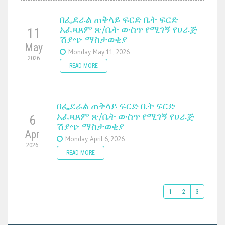
በፌደራል ጠቅላይ ፍርድ ቤት ፍርድ
አፈጻጸም ጽ/ቤት ውስጥ የሚገኝ የሀራጅ
11
ሽያጭ ማስታወቂያ
May
Monday, May 11, 2026
2026
READ MORE
በፌደራል ጠቅላይ ፍርድ ቤት ፍርድ
አፈጻጸም ጽ/ቤት ውስጥ የሚገኝ የሀራጅ
6
ሽያጭ ማስታወቂያ
Apr
Monday, April 6, 2026
2026
READ MORE
1
2
3