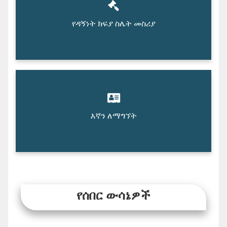
የዳኝነት ክፍያ ስሌት መስሪያ
እኛን ለማግኘት
የሰበር ውሳኔዎች