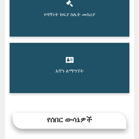
የዳኝነት ክፍያ ስሌት መስሪያ
እኛን ለማግኘት
የሰበር ውሳኔዎች