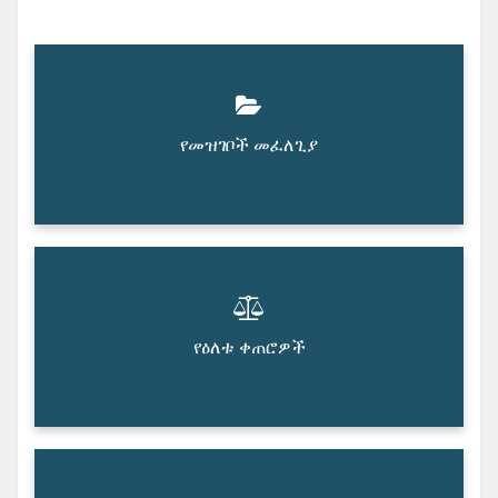
የመዝገቦች መፈለጊያ
የዕለቱ ቀጠሮዎች