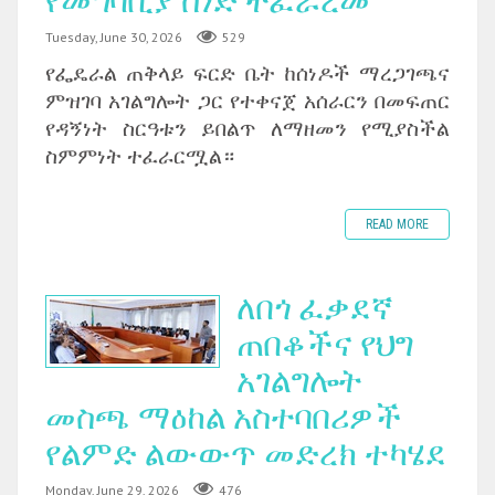
የመግባቢያ ሰነድ ተፈራረመ
Tuesday, June 30, 2026
529
‎የፌዴራል ጠቅላይ ፍርድ ቤት ከሰነዶች ማረጋገጫና
ምዝገባ አገልግሎት ጋር የተቀናጀ አሰራርን በመፍጠር
የዳኝነት ስርዓቱን ይበልጥ ለማዘመን የሚያስችል
ስምምነት ተፈራርሟል።
READ MORE
ለበጎ ፈቃደኛ
ጠበቆችና የህግ
አገልግሎት
መስጫ ማዕከል አስተባበሪዎች
የልምድ ልውውጥ መድረክ ተካሄደ
Monday, June 29, 2026
476