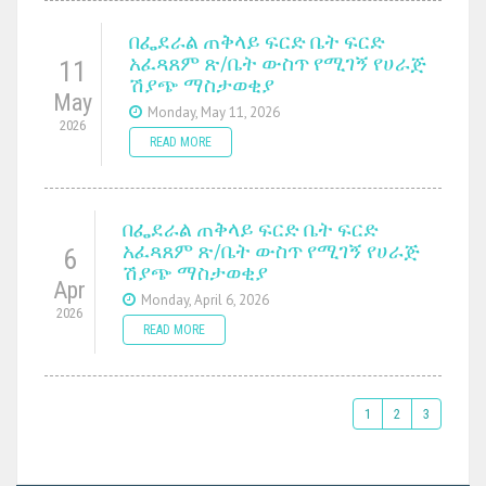
በፌደራል ጠቅላይ ፍርድ ቤት ፍርድ
አፈጻጸም ጽ/ቤት ውስጥ የሚገኝ የሀራጅ
11
ሽያጭ ማስታወቂያ
May
Monday, May 11, 2026
2026
READ MORE
በፌደራል ጠቅላይ ፍርድ ቤት ፍርድ
አፈጻጸም ጽ/ቤት ውስጥ የሚገኝ የሀራጅ
6
ሽያጭ ማስታወቂያ
Apr
Monday, April 6, 2026
2026
READ MORE
1
2
3