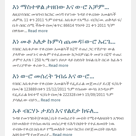
እነ ማስተዋል ታዘበው እና ወ-ሮ አቻም...
ለዚህ የሰበር መዝገብ ክርክር መነሻ የሆነው ጉዳይ የቀረበው አመልካች
ሐምሌ 11 ቀን 2011 ዓ.ም በተፃፈ አቤቱታ የአማራ ብ/ክ/መ. ጠቅላይ ፍ/
ቤት ሰበር ሰሚ ችሎት በመ/ቁጥር 86614 ግንቦት 21 ቀን 2011 ዓ/ም
በዋለው...
Read more
እነ መቶ አለቃ ኩምሳ ጨመዳ፣ወ-ሮ ኡርጌ...
የሰበር አቤቱታው የቀረበው አመልካች ከ2ኛ ተጠሪ ጋር የሽያጭ ውል
ያላቸው መሆኑና ውሉም የተፈፀመው ከጋብቻ በፊት መሆኑ በ2ኛ ተጠሪ
ታምኖ እያለ ፤ 250 ካ.ሜ በሆነ ይዞታ ላይ ስድስት ክፍል ቤት ሰርቶ ከፊሉን
መኖሪያቸው ቀሪውን...
Read more
እነ ወ-ሮ መሰረት ገብሬ እና ወ-ሮ...
የሰበር አቤቱታው የቀረበው አመልካች የፌደራል መጀመሪያ ደረጃ ፍ/ቤት
በመ/ቁ 123889 በቀን 15/12/2011 ዓ.ም የሰጠው ውሳኔ እንዲሁም
የፌደራል ከፍተኛ ፍ/ቤት በመ/ቁ 222328 በቀን 15/09/2011 ዓ.ም
ያሳለፈው ብይን...
Read more
አቶ ብርሃኑ ታደሰ እና የልደታ ክፍለ...
ጉዳዩ የመንግስት(የቀበሌ) ቤት የመከራየት መብት የሚተላለፍበትን አግባብ
በተመለከተ የተሰጠ ዉሳኔ መሰረታዊ የሕግ ስህተት የተፈጸመበት ነዉ
ተብሎ የቀረበ አቤቱታ የሚመለከት ነዉ፡፡ ክርክሩ በተጀመረበት በአዲስ
አበባ ከተማ የመጀመሪያ...
Read more