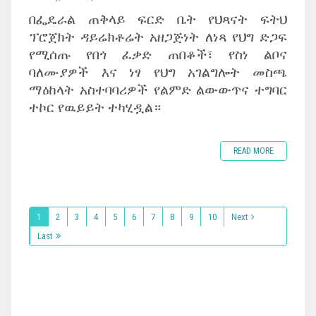
በፌዴራል ጠቅላይ ፍርድ ቤት የህጻናት ፍትህ
ፕሮጀክት ዳይሬክቶሬት አዘጋጅነት ለነጻ የህግ ድጋፍ
የሚሰጡ የበጎ ፈቃድ ጠበቆች፣ የስነ ልቦና
ባለሙያዎች እና ነፃ የህግ አገልግሎት መስጫ
ማዕከላት አስተባባሪዎች የልምድ ልውውጥና ተግባር
ተኮር የዉይይት ተካሂዷል።
READ MORE
1
2
3
4
5
6
7
8
9
10
Next
Last