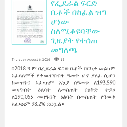
የፌደራል ፍርድ
ቤቶች በከፊል ዝግ
ሆነው
ስለሚቆዩባቸው
ጊዜያት የተሰጠ
መግለጫ
Thursday, August 6, 2026
16
በ2018 ዓ.ም በፌደራል ፍርድ ቤቶች በርካታ መልካም
አፈጻጸሞች የተመዘገቡበት ዓመት ሆኖ ያለፈ ሲሆን
ከመዝገብ አፈጻጸም አኳያ በዓመቱ ለ193,590
መዛግብት ዕልባት ለመስጠት በዕቅድ ተይዞ
ለ190,065 መዛግብት ዕልባት በመስጠት የዓመቱ
አፈጻጸም 98.2% ደርሷል።