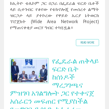
ከኢትዮ ቴሌኮም ጋር በጋራ በፌደራል ፍርድ ቤቶች
ላይ ሲተገብር የቆየው የቴክኖሎጂ የመሰረተ ልማት
ዝርጋታ ላይ ያተኮረው የዋይድ ኤርያ ኔትወርክ
ፕሮጀክት (Wide Area Network Project)
የማጠናቀቂያ መርሃ ግብር ተካሂዷል።
READ MORE
የፌዴራል ጠቅላይ
ፍርድ ቤት
ከሰነዶች
ማረጋገጫና
ምዝገባ አገልግሎት ጋር የተቀናጀ
አሰራርን መፍጠር የሚያስችል