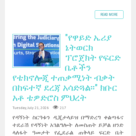
READ MORE
"የዋይድ ኤሪያ
ኔትወርክ
ፕሮጀክት የፍርድ
ቤቶችን
የቴክኖሎጂ ተጠቃሚነት ብቃት
በከፍተኛ ደረጃ አሳድጓል፡፡" ክቡር
አቶ ቴዎድሮስ ምህረት
Tuesday, July 21, 2026
217
የዳኝነት ስርዓቱን ዲጂታላይዝ በማድረግ ቀልጣፋና
ተደራሽ የዳኝነት አገልግሎት ለመስጠት ይቻል ዘንድ
ላለፋት ዓመታት የፌደራል ጠቅላይ ፍርድ ቤት