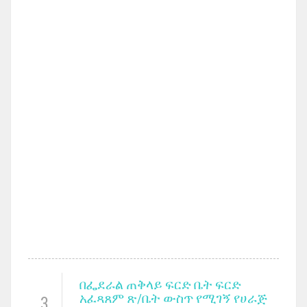
በፌደራል ጠቅላይ ፍርድ ቤት ፍርድ
አፈጻጸም ጽ/ቤት ውስጥ የሚገኝ የሀራጅ
3