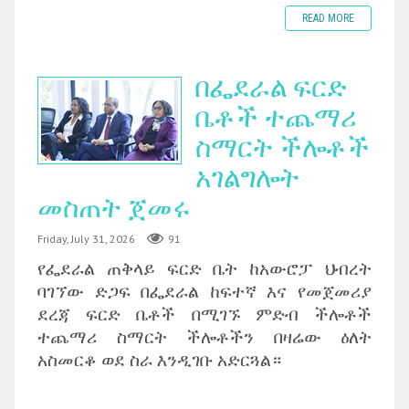
READ MORE
በፌደራል ፍርድ
ቤቶች ተጨማሪ
ስማርት ችሎቶች
አገልግሎት
መስጠት ጀመሩ
Friday, July 31, 2026
91
የፌደራል ጠቅላይ ፍርድ ቤት ከአውሮፓ ህብረት
ባገኘው ድጋፍ በፌደራል ከፍተኛ እና የመጀመሪያ
ደረጃ ፍርድ ቤቶች በሚገኙ ምድብ ችሎቶች
ተጨማሪ ስማርት ችሎቶችን በዛሬው ዕለት
አስመርቆ ወደ ስራ እንዲገቡ አድርጓል።