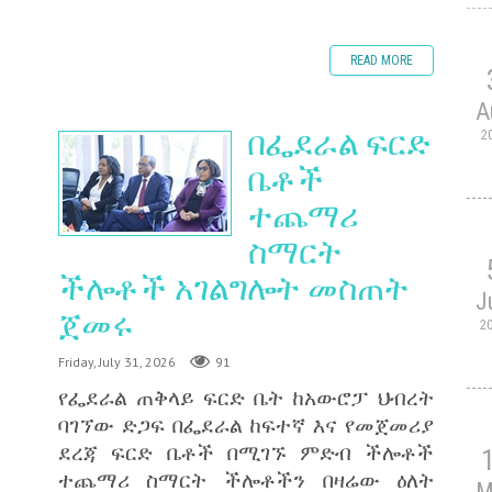
READ MORE
A
በፌደራል ፍርድ
2
ቤቶች
ተጨማሪ
ስማርት
ችሎቶች አገልግሎት መስጠት
J
ጀመሩ
2
Friday, July 31, 2026
91
የፌደራል ጠቅላይ ፍርድ ቤት ከአውሮፓ ህብረት
ባገኘው ድጋፍ በፌደራል ከፍተኛ እና የመጀመሪያ
ደረጃ ፍርድ ቤቶች በሚገኙ ምድብ ችሎቶች
ተጨማሪ ስማርት ችሎቶችን በዛሬው ዕለት
M