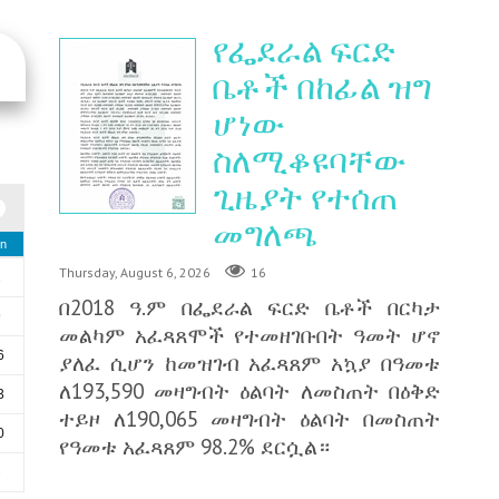
የፌደራል ፍርድ
ቤቶች በከፊል ዝግ
ሆነው
ስለሚቆዩባቸው
ጊዜያት የተሰጠ
መግለጫ
n
Thursday, August 6, 2026
16
2
በ2018 ዓ.ም በፌደራል ፍርድ ቤቶች በርካታ
9
መልካም አፈጻጸሞች የተመዘገቡበት ዓመት ሆኖ
6
ያለፈ ሲሆን ከመዝገብ አፈጻጸም አኳያ በዓመቱ
ለ193,590 መዛግብት ዕልባት ለመስጠት በዕቅድ
3
ተይዞ ለ190,065 መዛግብት ዕልባት በመስጠት
0
የዓመቱ አፈጻጸም 98.2% ደርሷል።
6