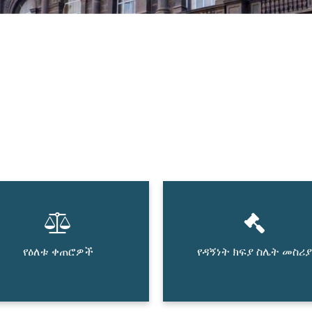
የዕለቱ ቀጠሮዎች
የዳኝነት ክፍያ ስሌት መስሪያ