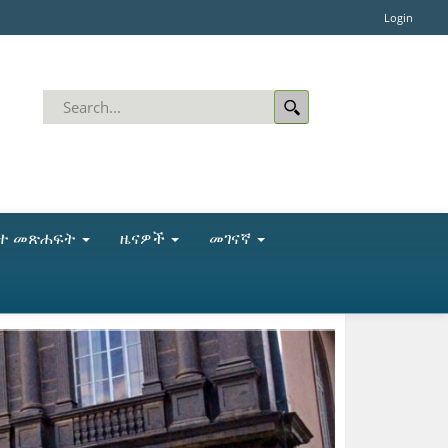
Login
ቤተ መጽሐፍት
ዜናዎች
መገናኛ