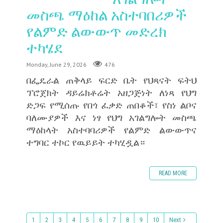
መስጫ ማዕከል አስተባበሪዎች
የልምድ ልውውጥ መድረክ
ተካሄደ
Monday, June 29, 2026
476
በፌዴራል ጠቅላይ ፍርድ ቤት የህጻናት ፍትህ
ፕሮጀክት ዳይሬክቶሬት አዘጋጅነት ለነጻ የህግ
ድጋፍ የሚሰጡ የበጎ ፈቃድ ጠበቆች፣ የስነ ልቦና
ባለሙያዎች እና ነፃ የህግ አገልግሎት መስጫ
ማዕከላት አስተባባሪዎች የልምድ ልውውጥና
ተግባር ተኮር የዉይይት ተካሂዷል።
READ MORE
1
2
3
4
5
6
7
8
9
10
Next