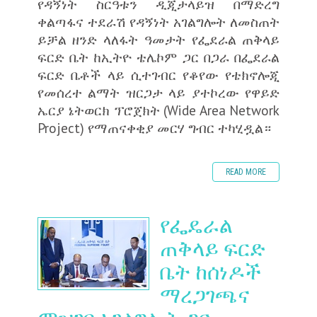
የዳኝነት ስርዓቱን ዲጂታላይዝ በማድረግ
ቀልጣፋና ተደራሽ የዳኝነት አገልግሎት ለመስጠት
ይቻል ዘንድ ላለፋት ዓመታት የፌደራል ጠቅላይ
ፍርድ ቤት ከኢትዮ ቴሌኮም ጋር በጋራ በፌደራል
ፍርድ ቤቶች ላይ ሲተገብር የቆየው የቴክኖሎጂ
የመሰረተ ልማት ዝርጋታ ላይ ያተኮረው የዋይድ
ኤርያ ኔትወርክ ፕሮጀክት (Wide Area Network
Project) የማጠናቀቂያ መርሃ ግብር ተካሂዷል።
READ MORE
የፌዴራል
ጠቅላይ ፍርድ
ቤት ከሰነዶች
ማረጋገጫና