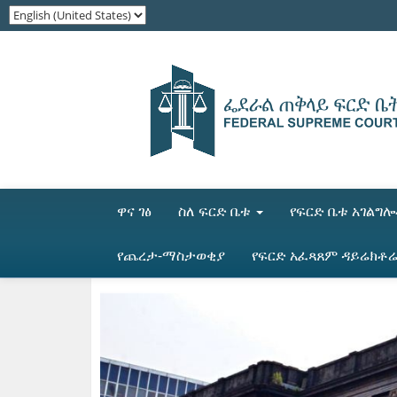
ዋና ገፅ
ስለ ፍርድ ቤቱ
የፍርድ ቤቱ አገልግ
የጨረታ-ማስታወቂያ
የፍርድ አፈጻጸም ዳይሬክቶ