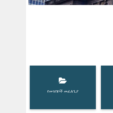
የመዝገቦች መፈለጊያ