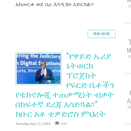
አስመርቆ ወደ ስራ እንዲገቡ አድርጓል።
2
READ MORE
M
"የዋይድ ኤሪያ
2
ኔትወርክ
ፕሮጀክት
የፍርድ ቤቶችን
የቴክኖሎጂ ተጠቃሚነት ብቃት
A
በከፍተኛ ደረጃ አሳድጓል፡፡"
2
ክቡር አቶ ቴዎድሮስ ምህረት
Tuesday, July 21, 2026
217