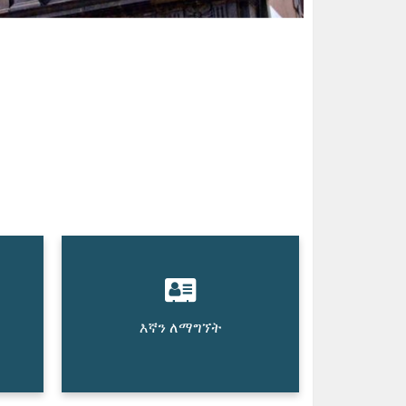
እኛን ለማግኘት