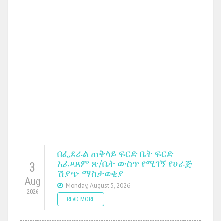
በፌደራል ጠቅላይ ፍርድ ቤት ፍርድ
አፈጻጸም ጽ/ቤት ውስጥ የሚገኝ የሀራጅ
3
ሽያጭ ማስታወቂያ
Aug
Monday, August 3, 2026
2026
READ MORE