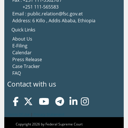
Fax : +251 111-550278 /
+251 111-565583
Email : public.relation@fsc.gov.et
Address: 6 Killo , Addis Ababa, Ethiopia
Quick Links
About Us
E-Filing
Calendar
Press Release
Case Tracker
FAQ
Contact with us
Terms Of Use
|
Privacy Statement
Copyright 2026 by Federal Supreme Court