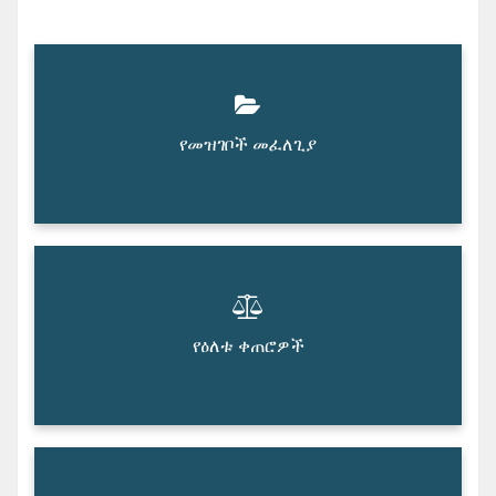
የመዝገቦች መፈለጊያ
የዕለቱ ቀጠሮዎች