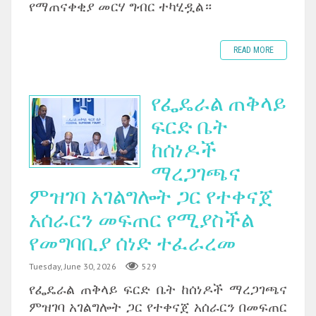
የማጠናቀቂያ መርሃ ግብር ተካሂዷል።
READ MORE
የፌዴራል ጠቅላይ
ፍርድ ቤት
ከሰነዶች
ማረጋገጫና
ምዝገባ አገልግሎት ጋር የተቀናጀ
አሰራርን መፍጠር የሚያስችል
የመግባቢያ ሰነድ ተፈራረመ
Tuesday, June 30, 2026
529
‎የፌዴራል ጠቅላይ ፍርድ ቤት ከሰነዶች ማረጋገጫና
ምዝገባ አገልግሎት ጋር የተቀናጀ አሰራርን በመፍጠር