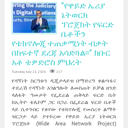
"የዋይድ ኤሪያ
ኔትወርክ
ፕሮጀክት የፍርድ
ቤቶችን
የቴክኖሎጂ ተጠቃሚነት ብቃት
በከፍተኛ ደረጃ አሳድጓል፡፡" ክቡር
አቶ ቴዎድሮስ ምህረት
Tuesday, July 21, 2026
217
የዳኝነት ስርዓቱን ዲጂታላይዝ በማድረግ ቀልጣፋና
ተደራሽ የዳኝነት አገልግሎት ለመስጠት ይቻል ዘንድ
ላለፋት ዓመታት የፌደራል ጠቅላይ ፍርድ ቤት
ከኢትዮ ቴሌኮም ጋር በጋራ በፌደራል ፍርድ ቤቶች
ላይ ሲተገብር የቆየው የቴክኖሎጂ የመሰረተ ልማት
ዝርጋታ ላይ ያተኮረው የዋይድ ኤርያ ኔትወርክ
ፕሮጀክት (Wide Area Network Project)