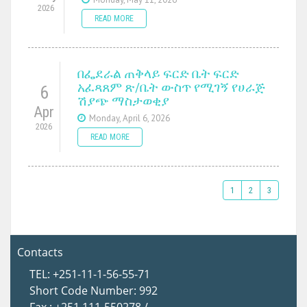
2026
READ MORE
በፌደራል ጠቅላይ ፍርድ ቤት ፍርድ
አፈጻጸም ጽ/ቤት ውስጥ የሚገኝ የሀራጅ
6
ሽያጭ ማስታወቂያ
Apr
Monday, April 6, 2026
2026
READ MORE
1
2
3
Contacts
TEL: +251-11-1-56-55-71
Short Code Number: 992