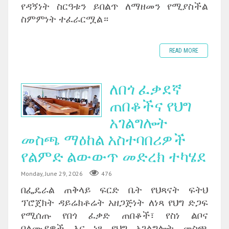
የዳኝነት ስርዓቱን ይበልጥ ለማዘመን የሚያስችል
ስምምነት ተፈራርሟል።
READ MORE
ለበጎ ፈቃደኛ
ጠበቆችና የህግ
አገልግሎት
መስጫ ማዕከል አስተባበሪዎች
የልምድ ልውውጥ መድረክ ተካሄደ
Monday, June 29, 2026
476
በፌዴራል ጠቅላይ ፍርድ ቤት የህጻናት ፍትህ
ፕሮጀክት ዳይሬክቶሬት አዘጋጅነት ለነጻ የህግ ድጋፍ
የሚሰጡ የበጎ ፈቃድ ጠበቆች፣ የስነ ልቦና
ባለሙያዎች እና ነፃ የህግ አገልግሎት መስጫ