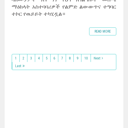
ማዕከላት አስተባባሪዎች የልምድ ልውውጥና ተግባር
ተኮር የዉይይት ተካሂዷል።
READ MORE
1
2
3
4
5
6
7
8
9
10
Next
Last