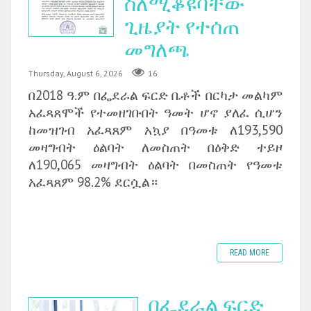
ስለሚቆዩባቸው
ጊዜያት የተሰጠ
መግለጫ
Thursday, August 6, 2026
16
በ2018 ዓ.ም በፌደራል ፍርድ ቤቶች በርካታ መልካም
አፈጻጸሞች የተመዘገቡበት ዓመት ሆኖ ያለፈ ሲሆን
ከመዝገብ አፈጻጸም አኳያ በዓመቱ ለ193,590
መዛግብት ዕልባት ለመስጠት በዕቅድ ተይዞ
ለ190,065 መዛግብት ዕልባት በመስጠት የዓመቱ
አፈጻጸም 98.2% ደርሷል።
READ MORE
በፌደራል ፍርድ