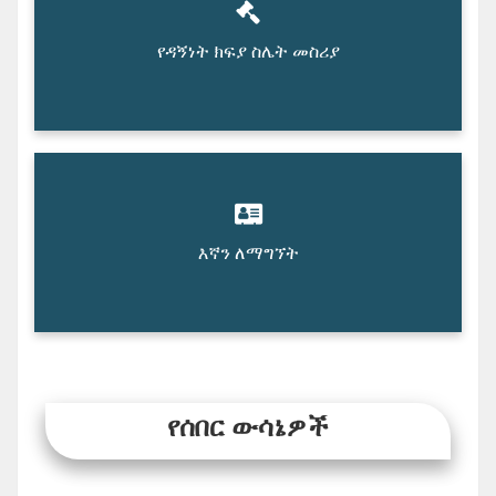
የዳኝነት ክፍያ ስሌት መስሪያ
እኛን ለማግኘት
የሰበር ውሳኔዎች