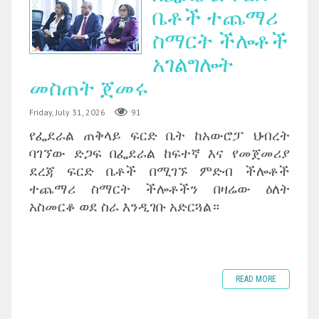
ቤቶች ተጨማሪ
ስማርት ችሎቶች
አገልግሎት
መስጠት ጀመሩ
Friday, July 31, 2026
91
የፌደራል ጠቅላይ ፍርድ ቤት ከአውሮፓ ህብረት
ባገኘው ድጋፍ በፌደራል ከፍተኛ እና የመጀመሪያ
ደረጃ ፍርድ ቤቶች በሚገኙ ምድብ ችሎቶች
ተጨማሪ ስማርት ችሎቶችን በዛሬው ዕለት
አስመርቆ ወደ ስራ እንዲገቡ አድርጓል።
READ MORE