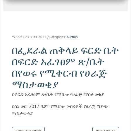
ማክሰኞ ፣ ሰኔ 3 ቀን 2025
/ Categories:
Auction
በፌደራል ጠቅላይ ፍርድ ቤት
በፍርድ አፈፃፀም ጽ/ቤት
በየወሩ የሚቀርብ የሀራጅ
ማስታወቂያ
በፍርድ አፈፃፀም ጽ/ቤት የሚሸጡ የሀራጅ ማስታወቂያ
በሰኔ ወር 2017 ዓ.ም የሚሸጡ ንብረቶች የሀራጅ ሽያጭ
ማስታወቂያ