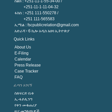
ስልክ
: +251-11-1-55-34-00 /
+251-11-1-11-04-32
ፋክስ
: +251 111-550278 /
+251 111-565583
ኢሜል
: fscpublicrelation@gmail.com
አድራሻ ፡ 6 ኪሎ አዲስ አበባ ኢትዮጵያ
Quick Links
About U
s
E-Filing
Calendar
Press Release
Case Tracker
FAQ
ፈጣን አገናኝ
ስለፍርድ ቤቱ
ኢ-ፋይሊንግ
የቀን መቁጠሪያ
ዜና መግለጫዎች