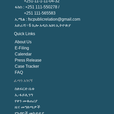
+251-11-1-11-04-32
ፋክስ
: +251 111-550278 /
+251 111-565583
ኢሜል
: fscpublicrelation@gmail.com
አድራሻ ፡ 6 ኪሎ አዲስ አበባ ኢትዮጵያ
Quick Links
About U
s
E-Filing
Calendar
Press Release
Case Tracker
FAQ
ፈጣን አገናኝ
ስለፍርድ ቤቱ
ኢ-ፋይሊንግ
የቀን መቁጠሪያ
ዜና መግለጫዎች
የጉዳዮች መከታተያ