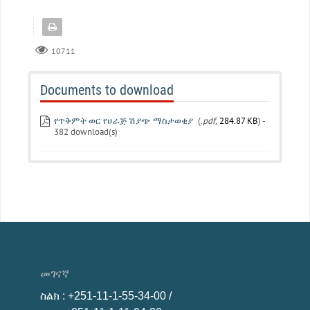
10711
Documents to download
የጥቅምት ወር የሀራጅ ሽያጭ ማስታወቂያ
(
.pdf,
284.87 KB
) -
382 download(s)
መገናኛ
ስልክ
: +251-11-1-55-34-00 /