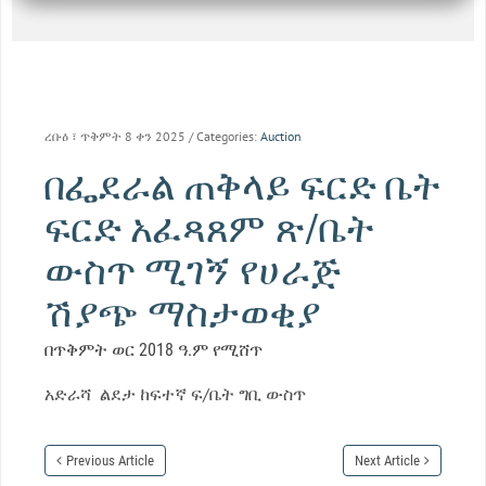
ረቡዕ ፣ ጥቅምት 8 ቀን 2025
/ Categories:
Auction
በፌደራል ጠቅላይ ፍርድ ቤት
ፍርድ አፈጻጸም ጽ/ቤት
ውስጥ ሚገኝ የሀራጅ
ሽያጭ ማስታወቂያ
በጥቅምት ወር 2018 ዓ.ም የሚሸጥ
አድራሻ ልደታ ከፍተኛ ፍ/ቤት ግቢ ውስጥ
Previous Article
Next Article