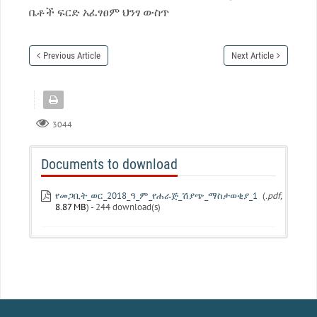
ቤቶች ፍርድ አፈፃፀም ህንፃ ውስጥ
Previous Article
Next Article
3044
Documents to download
የመጋቢት_ወር_2018_ዓ_ም_የሐራጅ_ሽያጭ_ማስታወቂያ_1
(
.pdf,
8.87 MB
) - 244 download(s)