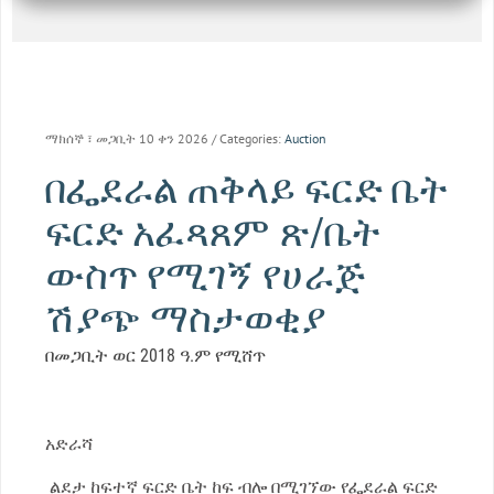
ማክሰኞ ፣ መጋቢት 10 ቀን 2026
/ Categories:
Auction
በፌደራል ጠቅላይ ፍርድ ቤት
ፍርድ አፈጻጸም ጽ/ቤት
ውስጥ የሚገኝ የሀራጅ
ሽያጭ ማስታወቂያ
በመጋቢት ወር 2018 ዓ.ም የሚሸጥ
አድራሻ
ልደታ ከፍተኛ ፍርድ ቤት ከፍ ብሎ በሚገኘው የፌደራል ፍርድ